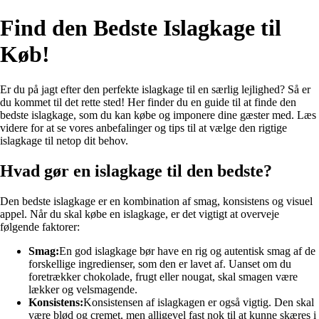
Find den Bedste Islagkage til
Køb!
Er du på jagt efter den perfekte islagkage til en særlig lejlighed? Så er
du kommet til det rette sted! Her finder du en guide til at finde den
bedste islagkage, som du kan købe og imponere dine gæster med. Læs
videre for at se vores anbefalinger og tips til at vælge den rigtige
islagkage til netop dit behov.
Hvad gør en islagkage til den bedste?
Den bedste islagkage er en kombination af smag, konsistens og visuel
appel. Når du skal købe en islagkage, er det vigtigt at overveje
følgende faktorer:
Smag:
En god islagkage bør have en rig og autentisk smag af de
forskellige ingredienser, som den er lavet af. Uanset om du
foretrækker chokolade, frugt eller nougat, skal smagen være
lækker og velsmagende.
Konsistens:
Konsistensen af islagkagen er også vigtig. Den skal
være blød og cremet, men alligevel fast nok til at kunne skæres i