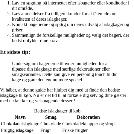
Lav en søgning på internettet efter isbagerier eller konditorier i
dit område.
Læs anmeldelser fra tidligere kunder for at få en idé om
kvaliteten af deres islagkager.
Kontakt bagerierne og spørg om deres udvalg af islagkager og
priser.
Sammenlign de forskellige muligheder og vælg det bageri, der
bedst opfylder dine krav.
Et sidste tip:
Undersøg om bagerierne tilbyder muligheden for at
tilpasse din islagkage med særlige dekorationer eller
smagsvarianter. Dette kan give en personlig touch til din
kage og gøre den endnu mere speciel.
Vi håber, at denne guide har hjulpet dig med at finde den bedste
islagkage til køb. Nu er det tid til at forkæle dig selv og dine gæster
med en lækker og velsmagende dessert!
Bedste islagkager til køb:
Navn
Smag
Dekoration
Chokoladeislagkage
Chokolade
Chokoladeknapper og sirup
Frugtig islagkage
Frugt
Friske frugter