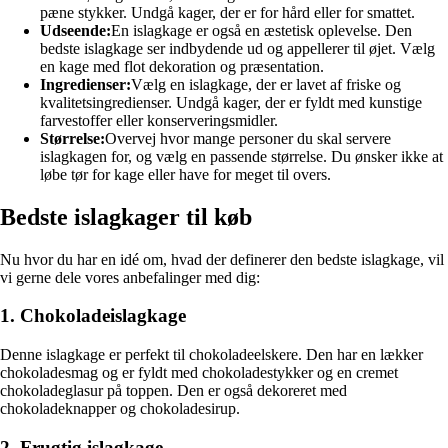
pæne stykker. Undgå kager, der er for hård eller for smattet.
Udseende:
En islagkage er også en æstetisk oplevelse. Den
bedste islagkage ser indbydende ud og appellerer til øjet. Vælg
en kage med flot dekoration og præsentation.
Ingredienser:
Vælg en islagkage, der er lavet af friske og
kvalitetsingredienser. Undgå kager, der er fyldt med kunstige
farvestoffer eller konserveringsmidler.
Størrelse:
Overvej hvor mange personer du skal servere
islagkagen for, og vælg en passende størrelse. Du ønsker ikke at
løbe tør for kage eller have for meget til overs.
Bedste islagkager til køb
Nu hvor du har en idé om, hvad der definerer den bedste islagkage, vil
vi gerne dele vores anbefalinger med dig:
1. Chokoladeislagkage
Denne islagkage er perfekt til chokoladeelskere. Den har en lækker
chokoladesmag og er fyldt med chokoladestykker og en cremet
chokoladeglasur på toppen. Den er også dekoreret med
chokoladeknapper og chokoladesirup.
2. Frugtig islagkage