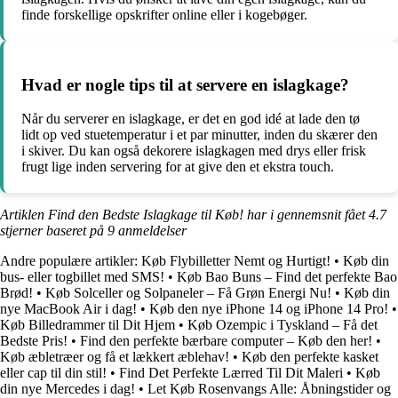
finde forskellige opskrifter online eller i kogebøger.
Hvad er nogle tips til at servere en islagkage?
Når du serverer en islagkage, er det en god idé at lade den tø
lidt op ved stuetemperatur i et par minutter, inden du skærer den
i skiver. Du kan også dekorere islagkagen med drys eller frisk
frugt lige inden servering for at give den et ekstra touch.
Artiklen Find den Bedste Islagkage til Køb! har i gennemsnit fået
4.7
stjerner baseret på
9
anmeldelser
Andre populære artikler:
Køb Flybilletter Nemt og Hurtigt!
•
Køb din
bus- eller togbillet med SMS!
•
Køb Bao Buns – Find det perfekte Bao
Brød!
•
Køb Solceller og Solpaneler – Få Grøn Energi Nu!
•
Køb din
nye MacBook Air i dag!
•
Køb den nye iPhone 14 og iPhone 14 Pro!
•
Køb Billedrammer til Dit Hjem
•
Køb Ozempic i Tyskland – Få det
Bedste Pris!
•
Find den perfekte bærbare computer – Køb den her!
•
Køb æbletræer og få et lækkert æblehav!
•
Køb den perfekte kasket
eller cap til din stil!
•
Find Det Perfekte Lærred Til Dit Maleri
•
Køb
din nye Mercedes i dag!
•
Let Køb Rosenvangs Alle: Åbningstider og