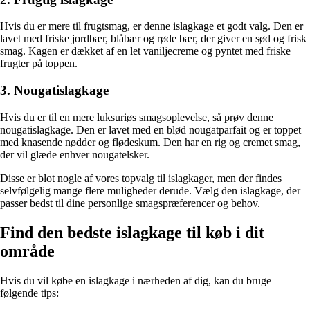
Hvis du er mere til frugtsmag, er denne islagkage et godt valg. Den er
lavet med friske jordbær, blåbær og røde bær, der giver en sød og frisk
smag. Kagen er dækket af en let vaniljecreme og pyntet med friske
frugter på toppen.
3. Nougatislagkage
Hvis du er til en mere luksuriøs smagsoplevelse, så prøv denne
nougatislagkage. Den er lavet med en blød nougatparfait og er toppet
med knasende nødder og flødeskum. Den har en rig og cremet smag,
der vil glæde enhver nougatelsker.
Disse er blot nogle af vores topvalg til islagkager, men der findes
selvfølgelig mange flere muligheder derude. Vælg den islagkage, der
passer bedst til dine personlige smagspræferencer og behov.
Find den bedste islagkage til køb i dit
område
Hvis du vil købe en islagkage i nærheden af dig, kan du bruge
følgende tips: