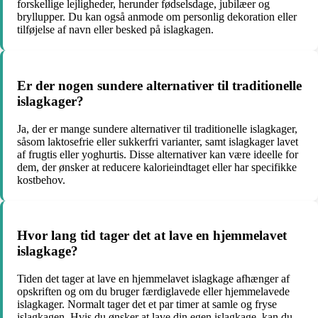
forskellige lejligheder, herunder fødselsdage, jubilæer og
bryllupper. Du kan også anmode om personlig dekoration eller
tilføjelse af navn eller besked på islagkagen.
Er der nogen sundere alternativer til traditionelle
islagkager?
Ja, der er mange sundere alternativer til traditionelle islagkager,
såsom laktosefrie eller sukkerfri varianter, samt islagkager lavet
af frugtis eller yoghurtis. Disse alternativer kan være ideelle for
dem, der ønsker at reducere kalorieindtaget eller har specifikke
kostbehov.
Hvor lang tid tager det at lave en hjemmelavet
islagkage?
Tiden det tager at lave en hjemmelavet islagkage afhænger af
opskriften og om du bruger færdiglavede eller hjemmelavede
islagkager. Normalt tager det et par timer at samle og fryse
islagkagen. Hvis du ønsker at lave din egen islagkage, kan du