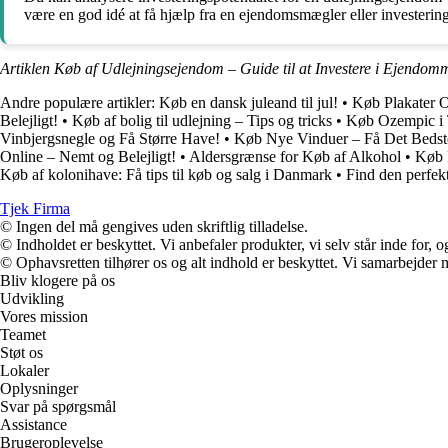
være en god idé at få hjælp fra en ejendomsmægler eller investerings
Artiklen Køb af Udlejningsejendom – Guide til at Investere i Ejendom
Andre populære artikler:
Køb en dansk juleand til jul!
•
Køb Plakater O
Belejligt!
•
Køb af bolig til udlejning – Tips og tricks
•
Køb Ozempic i T
Vinbjergsnegle og Få Større Have!
•
Køb Nye Vinduer – Få Det Bedst
Online – Nemt og Belejligt!
•
Aldersgrænse for Køb af Alkohol
•
Køb 
Køb af kolonihave: Få tips til køb og salg i Danmark
•
Find den perfekt
Tjek Firma
© Ingen del må gengives uden skriftlig tilladelse.
© Indholdet er beskyttet. Vi anbefaler produkter, vi selv står inde for
© Ophavsretten tilhører os og alt indhold er beskyttet. Vi samarbejder 
Bliv klogere på os
Udvikling
Vores mission
Teamet
Støt os
Lokaler
Oplysninger
Svar på spørgsmål
Assistance
Brugeroplevelse