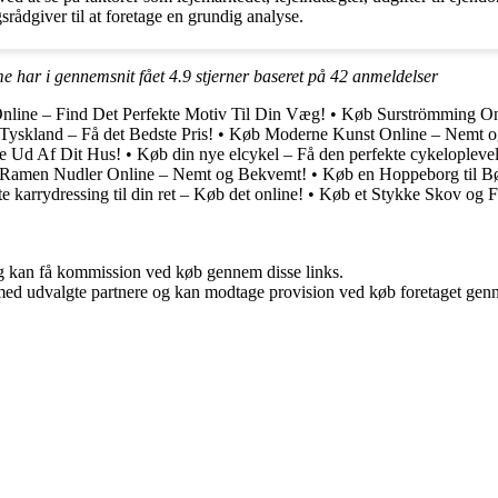
rådgiver til at foretage en grundig analyse.
me har i gennemsnit fået
4.9
stjerner baseret på
42
anmeldelser
nline – Find Det Perfekte Motiv Til Din Væg!
•
Køb Surströmming On
yskland – Få det Bedste Pris!
•
Køb Moderne Kunst Online – Nemt og 
e Ud Af Dit Hus!
•
Køb din nye elcykel – Få den perfekte cykeloplevel
Ramen Nudler Online – Nemt og Bekvemt!
•
Køb en Hoppeborg til B
e karrydressing til din ret – Køb det online!
•
Køb et Stykke Skov og Få
, og kan få kommission ved køb gennem disse links.
med udvalgte partnere og kan modtage provision ved køb foretaget gennem