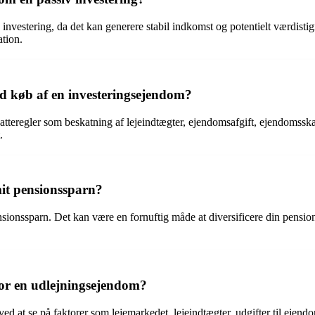
nvestering, da det kan generere stabil indkomst og potentielt værdisti
tion.
d køb af en investeringsejendom?
regler som beskatning af lejeindtægter, ejendomsafgift, ejendomsskat o
.
it pensionssparn?
ensionssparn. Det kan være en fornuftig måde at diversificere din pens
for en udlejningsejendom?
ed at se på faktorer som lejemarkedet, lejeindtægter, udgifter til ejen