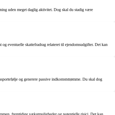
gning uden meget daglig aktivitet. Dog skal du stadig være
g eventuelle skattefradrag relateret til ejendomsudgifter. Det kan
ionsportefølje og generere passive indkomststrømme. Du skal dog
dommen, fremtidige vækstmuligheder og potentielle risici. Det kan