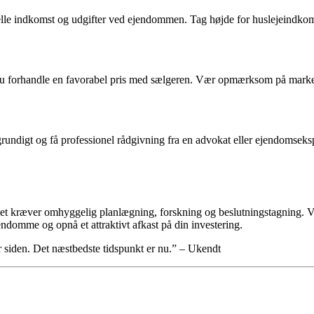
elle indkomst og udgifter ved ejendommen. Tag højde for huslejeindkoms
kal du forhandle en favorabel pris med sælgeren. Vær opmærksom på m
rundigt og få professionel rådgivning fra en advokat eller ejendomsekspe
 kræver omhyggelig planlægning, forskning og beslutningstagning. Vær 
jendomme og opnå et attraktivt afkast på din investering.
r siden. Det næstbedste tidspunkt er nu.” – Ukendt