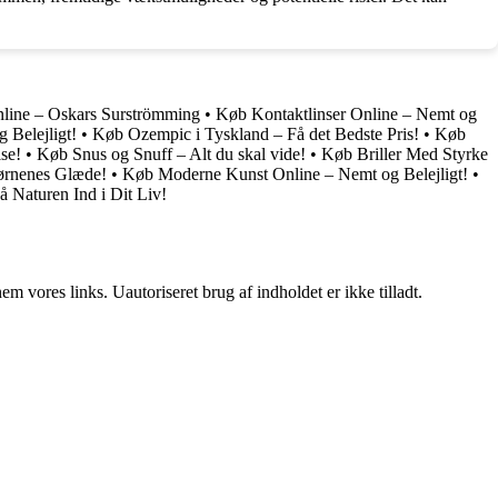
line – Oskars Surströmming
•
Køb Kontaktlinser Online – Nemt og
Belejligt!
•
Køb Ozempic i Tyskland – Få det Bedste Pris!
•
Køb
se!
•
Køb Snus og Snuff – Alt du skal vide!
•
Køb Briller Med Styrke
ørnenes Glæde!
•
Køb Moderne Kunst Online – Nemt og Belejligt!
•
 Naturen Ind i Dit Liv!
 vores links. Uautoriseret brug af indholdet er ikke tilladt.