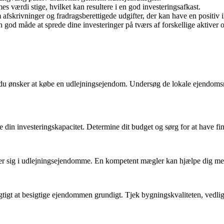
 værdi stige, hvilket kan resultere i en god investeringsafkast.
fskrivninger og fradragsberettigede udgifter, der kan have en positiv i
od måde at sprede dine investeringer på tværs af forskellige aktiver o
du ønsker at købe en udlejningsejendom. Undersøg de lokale ejendomsmar
din investeringskapacitet. Determine dit budget og sørg for at have fina
r sig i udlejningsejendomme. En kompetent mægler kan hjælpe dig med 
igtigt at besigtige ejendommen grundigt. Tjek bygningskvaliteten, vedlig