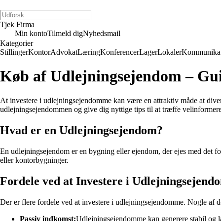
Tjek Firma
Min konto
Tilmeld dig
Nyhedsmail
Kategorier
Stillinger
Kontor
Advokat
Læring
Konferencer
Lager
Lokaler
Kommunikat
Køb af Udlejningsejendom – Guid
At investere i udlejningsejendomme kan være en attraktiv måde at diver
udlejningsejendommen og give dig nyttige tips til at træffe velinformer
Hvad er en Udlejningsejendom?
En udlejningsejendom er en bygning eller ejendom, der ejes med det form
eller kontorbygninger.
Fordele ved at Investere i Udlejningsejen
Der er flere fordele ved at investere i udlejningsejendomme. Nogle af de
Passiv indkomst:
Udlejningsejendomme kan generere stabil og l