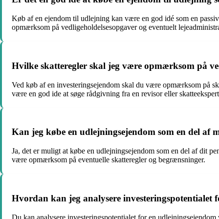
Køb af en ejendom til udlejning kan være en god idé som en passiv i
opmærksom på vedligeholdelsesopgaver og eventuelt lejeadministra
Hvilke skatteregler skal jeg være opmærksom på ve
Ved køb af en investeringsejendom skal du være opmærksom på skatte
være en god ide at søge rådgivning fra en revisor eller skatteekspert
Kan jeg købe en udlejningsejendom som en del af m
Ja, det er muligt at købe en udlejningsejendom som en del af dit p
være opmærksom på eventuelle skatteregler og begrænsninger.
Hvordan kan jeg analysere investeringspotentialet 
Du kan analysere investeringspotentialet for en udlejningsejendom v