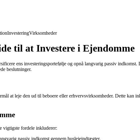
ion
Investering
Virksomheder
e til at Investere i Ejendomme
sificere ens investeringsportefølje og opnå langvarig passiv indkomst.
ede beslutninger.
ål at leje den ud til beboere eller erhvervsvirksomheder. Dette kan inkl
domme
 vigtigste fordele inkluderer:
angvarig passiv indkomst gennem huslejeindtægter.