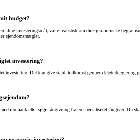
 mit budget?
finere dine investeringsmål, være realistisk om dine økonomiske begræn
eller ejendomsmægler.
gtet investering?
t investering. Det kan give stabil indkomst gennem lejeindtægter og pot
ingsejendom?
 med din bank eller søge rådgivning fra en specialiseret långiver. Du s
som en passiv investering?