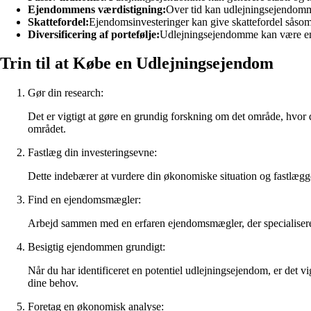
Ejendommens værdistigning:
Over tid kan udlejningsejendommes
Skattefordel:
Ejendomsinvesteringer kan give skattefordel såsom a
Diversificering af portefølje:
Udlejningsejendomme kan være en g
Trin til at Købe en Udlejningsejendom
Gør din research:
Det er vigtigt at gøre en grundig forskning om det område, hvor 
området.
Fastlæg din investeringsevne:
Dette indebærer at vurdere din økonomiske situation og fastlægge 
Find en ejendomsmægler:
Arbejd sammen med en erfaren ejendomsmægler, der specialisere
Besigtig ejendommen grundigt:
Når du har identificeret en potentiel udlejningsejendom, er det v
dine behov.
Foretag en økonomisk analyse: