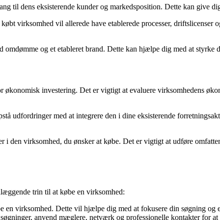
ng til dens eksisterende kunder og markedsposition. Dette kan give dig
købt virksomhed vil allerede have etablerede processer, driftslicenser og
omdømme og et etableret brand. Dette kan hjælpe dig med at styrke dit
 økonomisk investering. Det er vigtigt at evaluere virksomhedens økono
tå udfordringer med at integrere den i dine eksisterende forretningsakti
r i den virksomhed, du ønsker at købe. Det er vigtigt at udføre omfatte
dlæggende trin til at købe en virksomhed:
øbe en virksomhed. Dette vil hjælpe dig med at fokusere din søgning og 
søgninger, anvend mæglere, netværk og professionelle kontakter for at f