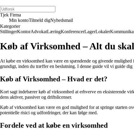
Tjek Firma
Min konto
Tilmeld dig
Nyhedsmail
Kategorier
Stillinger
Kontor
Advokat
Læring
Konferencer
Lager
Lokaler
Kommunikat
Køb af Virksomhed – Alt du skal
At købe en virksomhed kan være en spændende og givende mulighed for at
grundigt, inden du træffer en beslutning. I denne guide vil vi guide d
Køb af Virksomhed – Hvad er det?
Kort sagt indebærer køb af virksomhed at erhverve en eksisterende virkso
dens aktiver, passiver og driftslicenser.
Køb af virksomhed kan være en god mulighed for at springe starten ove
potentielle risici og udfordringer, der kan følge med.
Fordele ved at købe en virksomhed