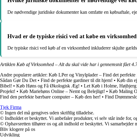
Hvilke juridiske dokumenter er nødvendige ved kø
De nødvendige juridiske dokumenter kan omfatte en købsaftale, ejera
Hvad er de typiske risici ved at købe en virksomhe
De typiske risici ved køb af en virksomhed inkluderer skjulte gældsf
Artiklen Køb af Virksomhed – Alt du skal vide har i gennemsnit fået
4.
Andre populære artikler:
Køb LPer og Vinylplader – Find det perfekt
Sådan Gør Du Det
•
Find de perfekte gardiner til dit hjem!
•
Køb din ej
Bibel!
•
Køb Høns og Få Økologisk Æg!
•
Let Køb i Holme, Højbjerg
Projekt!
•
Køb Mariehøns Online – Nemt og Belejligt!
•
Køb Maling On
Find den perfekte bærbare computer – Køb den her!
•
Find Drømmeslot
Tjek Firma
© Ingen del må gengives uden skriftlig tilladelse.
© Indholdet er beskyttet. Vi anbefaler produkter, vi selv står inde for
© Ophavsretten tilhører os og alt indhold er beskyttet. Vi samarbejder 
Bliv klogere på os
Udvikling