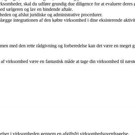
virksomheder, skal du udføre grundig due diligence for at evaluere deres 
ed sælgeren og lav en bindende aftale.
mheden og afslut juridiske og administrative procedurer.
planlægge integrationen af den købte virksomhed i dine eksisterende aktiv
men med den rette rådgivning og forberedelse kan det være en meget gi
køb af virksomhed være en fantastisk måde at tage din virksomhed til næst
telser i virksomheden gennem en afgiftsfri virksomhedsoverdragelse.