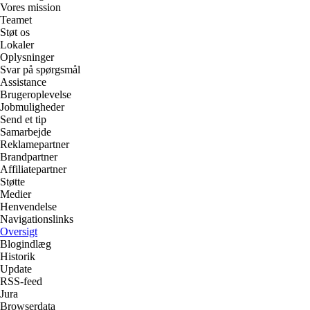
Vores mission
Teamet
Støt os
Lokaler
Oplysninger
Svar på spørgsmål
Assistance
Brugeroplevelse
Jobmuligheder
Send et tip
Samarbejde
Reklamepartner
Brandpartner
Affiliatepartner
Støtte
Medier
Henvendelse
Navigationslinks
Oversigt
Blogindlæg
Historik
Update
RSS-feed
Jura
Browserdata