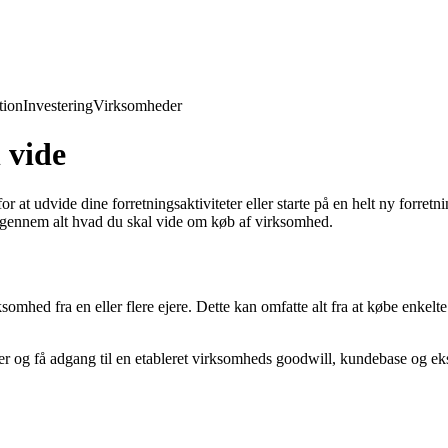
ion
Investering
Virksomheder
 vide
 udvide dine forretningsaktiviteter eller starte på en helt ny forretni
ig gennem alt hvad du skal vide om køb af virksomhed.
mhed fra en eller flere ejere. Dette kan omfatte alt fra at købe enkelte
r og få adgang til en etableret virksomheds goodwill, kundebase og eks