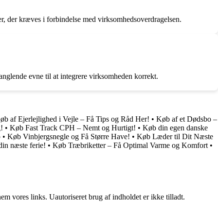
lser, der kræves i forbindelse med virksomhedsoverdragelsen.
manglende evne til at integrere virksomheden korrekt.
øb af Ejerlejlighed i Vejle – Få Tips og Råd Her!
•
Køb af et Dødsbo –
!
•
Køb Fast Track CPH – Nemt og Hurtigt!
•
Køb din egen danske
b
•
Køb Vinbjergsnegle og Få Større Have!
•
Køb Læder til Dit Næste
in næste ferie!
•
Køb Træbriketter – Få Optimal Varme og Komfort
•
 vores links. Uautoriseret brug af indholdet er ikke tilladt.