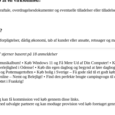
b af en virksomhed?
ftale, overdragelsesdokumenter og eventuelle tilladelser eller tillade
d?
orpligtelser, dårlig økonomi, tab af kunder eller ansatte, retssager og 
7
stjerner baseret på
18
anmeldelser
e musikalbum!
•
Køb Windows 11 og Få Mere Ud af Din Computer!
•
K
erlejlighed i Odense!
•
Køb din egen dagbog og begynd at føre dagbog
 og Pottemagertoften
•
Køb bolig i Sverige – Få gode råd til et godt kø
line – Nemt og Belejligt!
•
Find den perfekte brugte campingvogn til d
tet i Frankrig!
, og kan få kommission ved køb gennem disse links.
med udvalgte partnere og kan modtage provision ved køb foretaget gennem