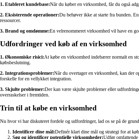
1. Etableret kundebase:
Når du køber en virksomhed, får du også adga
2. Eksisterende operationer:
Du behøver ikke at starte fra bunden. En 
ressourcer.
3. Brand og omdømme:
En velrenommeret virksomhed vil have en god 
Udfordringer ved køb af en virksomhed
1. Økonomiske risici:
At købe en virksomhed indebærer normalt en stor
købsbeslutning.
2. Integrationsproblemer:
Når du overtager en virksomhed, kan der ops
forskelle for en vellykket integration.
3. Skjulte problemer:
Der kan være skjulte problemer eller udfordringe
overraskelser i fremtiden.
Trin til at købe en virksomhed
Nu hvor vi har diskuteret fordele og udfordringer, lad os se på de grun
Identificer dine mål:
Definér klart dine mål og strategi for at k
Søg og identificer potentielle virksomheder:
Udfør omfattende 