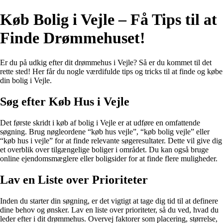
Køb Bolig i Vejle – Få Tips til at
Finde Drømmehuset!
Er du på udkig efter dit drømmehus i Vejle? Så er du kommet til det
rette sted! Her får du nogle værdifulde tips og tricks til at finde og købe
din bolig i Vejle.
Søg efter Køb Hus i Vejle
Det første skridt i køb af bolig i Vejle er at udføre en omfattende
søgning. Brug nøgleordene “køb hus vejle”, “køb bolig vejle” eller
“køb hus i vejle” for at finde relevante søgeresultater. Dette vil give dig
et overblik over tilgængelige boliger i området. Du kan også bruge
online ejendomsmæglere eller boligsider for at finde flere muligheder.
Lav en Liste over Prioriteter
Inden du starter din søgning, er det vigtigt at tage dig tid til at definere
dine behov og ønsker. Lav en liste over prioriteter, så du ved, hvad du
leder efter i dit drømmehus. Overvej faktorer som placering, størrelse,