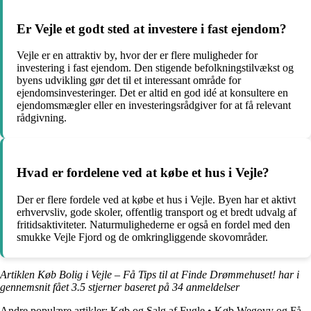
Er Vejle et godt sted at investere i fast ejendom?
Vejle er en attraktiv by, hvor der er flere muligheder for
investering i fast ejendom. Den stigende befolkningstilvækst og
byens udvikling gør det til et interessant område for
ejendomsinvesteringer. Det er altid en god idé at konsultere en
ejendomsmægler eller en investeringsrådgiver for at få relevant
rådgivning.
Hvad er fordelene ved at købe et hus i Vejle?
Der er flere fordele ved at købe et hus i Vejle. Byen har et aktivt
erhvervsliv, gode skoler, offentlig transport og et bredt udvalg af
fritidsaktiviteter. Naturmulighederne er også en fordel med den
smukke Vejle Fjord og de omkringliggende skovområder.
Artiklen Køb Bolig i Vejle – Få Tips til at Finde Drømmehuset! har i
gennemsnit fået
3.5
stjerner baseret på
34
anmeldelser
Andre populære artikler:
Køb og Salg af Fugle
•
Køb Wegovy og Få