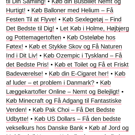
til Din Samling!
•
Køb din Busbillet Nemt og
Hurtigt!
•
Køb Balloner med Helium – Få
Festen Til at Flyve!
•
Køb Sexlegetøj – Find
Det Bedste til Dig!
•
Let Køb i Holme, Højbjerg
og Pottemagertoften
•
Køb Osteløbe hos
Føtex!
•
Køb et Stykke Skov og Få Naturen
Ind i Dit Liv!
•
Køb Ozempic i Tyskland – Få
det Bedste Pris!
•
Køb et Toilet og Få et Friskt
Badeværelse!
•
Køb din E-Cigaret her!
•
Køb
af luder – et problem i Danmark?
•
Køb
Læggekartofler Online – Nemt og Belejligt!
•
Køb Minecraft og Få Adgang til Fantastiske
Verden!
•
Køb Pak Choi – Få Det Bedste
Udbytte!
•
Køb US Dollars – Få den bedste
vekselkurs hos Danske Bank
•
Køb af Jord og