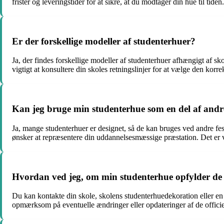
frister og leveringstider for at sikre, at du modtager din hue til tiden.
Er der forskellige modeller af studenterhuer?
Ja, der findes forskellige modeller af studenterhuer afhængigt af sko
vigtigt at konsultere din skoles retningslinjer for at vælge den korr
Kan jeg bruge min studenterhue som en del af andre
Ja, mange studenterhuer er designet, så de kan bruges ved andre festl
ønsker at repræsentere din uddannelsesmæssige præstation. Det er 
Hvordan ved jeg, om min studenterhue opfylder de o
Du kan kontakte din skole, skolens studenterhuedekoration eller en sp
opmærksom på eventuelle ændringer eller opdateringer af de officiel