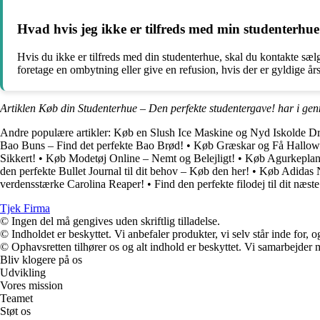
Hvad hvis jeg ikke er tilfreds med min studenterhu
Hvis du ikke er tilfreds med din studenterhue, skal du kontakte sælge
foretage en ombytning eller give en refusion, hvis der er gyldige årsa
Artiklen Køb din Studenterhue – Den perfekte studentergave! har i ge
Andre populære artikler:
Køb en Slush Ice Maskine og Nyd Iskolde Dr
Bao Buns – Find det perfekte Bao Brød!
•
Køb Græskar og Få Hallow
Sikkert!
•
Køb Modetøj Online – Nemt og Belejligt!
•
Køb Agurkeplant
den perfekte Bullet Journal til dit behov – Køb den her!
•
Køb Adidas 
verdensstærke Carolina Reaper!
•
Find den perfekte filodej til dit næs
Tjek Firma
© Ingen del må gengives uden skriftlig tilladelse.
© Indholdet er beskyttet. Vi anbefaler produkter, vi selv står inde for
© Ophavsretten tilhører os og alt indhold er beskyttet. Vi samarbejder 
Bliv klogere på os
Udvikling
Vores mission
Teamet
Støt os