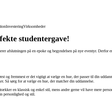
ion
Investering
Virksomheder
fekte studentergave!
rer afslutningen på en epoke og begyndelsen på nye eventyr. Derfor er d
rst og fremmest er det vigtigt at vælge en hue, der passer til din uddanne
er. Så sørg for at vælge en hue, der matcher din uddannelse.
rækker en klassisk og enkel stil, mens andre gerne vil have mere perso
n personlighed og stil.