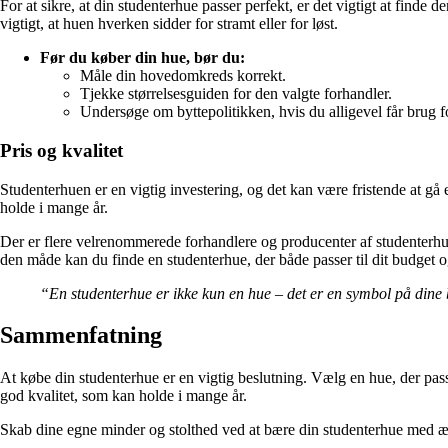
For at sikre, at din studenterhue passer perfekt, er det vigtigt at finde
vigtigt, at huen hverken sidder for stramt eller for løst.
Før du køber din hue, bør du:
Måle din hovedomkreds korrekt.
Tjekke størrelsesguiden for den valgte forhandler.
Undersøge om byttepolitikken, hvis du alligevel får brug for
Pris og kvalitet
Studenterhuen er en vigtig investering, og det kan være fristende at gå 
holde i mange år.
Der er flere velrenommerede forhandlere og producenter af studenterhuer
den måde kan du finde en studenterhue, der både passer til dit budget og
“En studenterhue er ikke kun en hue – det er en symbol på dine
Sammenfatning
At købe din studenterhue er en vigtig beslutning. Vælg en hue, der passe
god kvalitet, som kan holde i mange år.
Skab dine egne minder og stolthed ved at bære din studenterhue med 