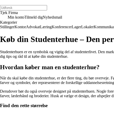
Tjek Firma
Min konto
Tilmeld dig
Nyhedsmail
Kategorier
Stillinger
Kontor
Advokat
Læring
Konferencer
Lager
Lokaler
Kommunikat
Køb din Studenterhue – Den per
Studenterhuen er en symbolsk og vigtig del af studenterlivet. Den marke
dig tips og råd til at købe din studenterhue.
Hvordan køber man en studenterhue?
Når du skal købe din studenterhue, er der flere ting, du bør overveje. Fø
farver og symboler, der repræsenterer de forskellige uddannelsesretning
Derudover bør du også overveje designet på studenterhuen. Nogle foret
farver, læderbånd og broderier. Husk at vælge et design, der afspejler di
Find den rette størrelse