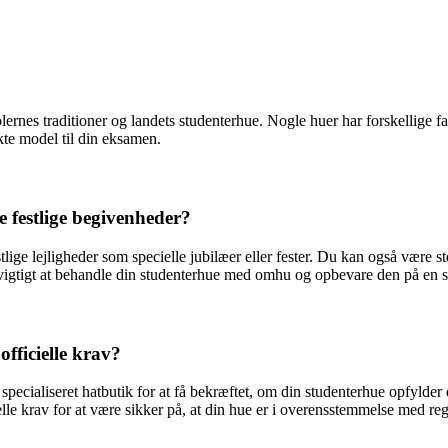
lernes traditioner og landets studenterhue. Nogle huer har forskellige fa
ekte model til din eksamen.
 festlige begivenheder?
ige lejligheder som specielle jubilæer eller fester. Du kan også være sto
vigtigt at behandle din studenterhue med omhu og opbevare den på en s
fficielle krav?
ecialiseret hatbutik for at få bekræftet, om din studenterhue opfylder de
le krav for at være sikker på, at din hue er i overensstemmelse med reg