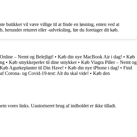
 butikker vil være villige til at finde en løsning, enten ved at
b, herunder returret eller -udveksling, før du foretager dit køb.
nline – Nemt og Belejligt!
•
Køb din nye MacBook Air i dag!
•
Køb
ing
•
Køb smykkeperler til dine smykker
•
Køb Viagra Piller – Nemt og
Køb Agurkeplanter til Din Have!
•
Køb din nye iPhone i dag!
•
Find
af Corona- og Covid-19-test: Alt du skal vide!
•
Køb den
 vores links. Uautoriseret brug af indholdet er ikke tilladt.