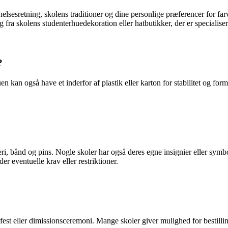
elsesretning, skolens traditioner og dine personlige præferencer for farv
 fra skolens studenterhuedekoration eller hatbutikker, der er specialiser
?
Huen kan også have et inderfor af plastik eller karton for stabilitet og fo
ri, bånd og pins. Nogle skoler har også deres egne insignier eller symbo
der eventuelle krav eller restriktioner.
est eller dimissionsceremoni. Mange skoler giver mulighed for bestilling 