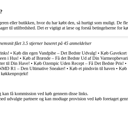
e?
ren eller butikken, hvor du har købt den, så hurtigt som muligt. De fleste
ger til utilfredshed. Det er vigtigt at læse og forstå betingelserne for kø
nnemsnit fået
3.5
stjerner baseret på
45
anmeldelser
inks!
•
Køb din egen Vandpibe – Det Bedste Udvalg!
•
Køb Gavekort O
een i Hus!
•
Køb af Brænde – Få det Bedste Ud af Din Varmeopbevar
er til Din Have!
•
Køb Ozempic Uden Recept – Få Det Bedste Pris!
•
NMD R1 – Den Ultimative Sneaker!
•
Køb et pindsvin til haven
•
Køb 
te køkkenprojekt!
, og kan få kommission ved køb gennem disse links.
med udvalgte partnere og kan modtage provision ved køb foretaget gennem