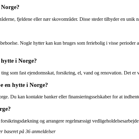
i Norge?
derne, fjeldene eller nær skovområder. Disse steder tilbyder en unik nat
beboelse. Nogle hytter kan kun bruges som feriebolig i visse perioder a
 hytte i Norge?
ing som fast ejendomsskat, forsikring, el, vand og renovation. Det er vig
be en hytte i Norge?
 Norge. Du kan kontakte banker eller finansieringsselskaber for at indhe
orge?
en forsikringsdækning og arrangere regelmæssigt vedligeholdelsesarbejde
er baseret på
36
anmeldelser