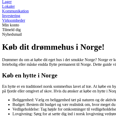
Lager
Lokaler
Kommunikation
Investering
Virksomheder
Min konto
Tilmeld dig
Nyhedsmail
Køb dit drømmehus i Norge!
Drømmer du om at købe dit eget hus i det smukke Norge? Norge er kend
feriebolig eller måske endda flytte permanent til Norge. Dette guide v
Køb en hytte i Norge
En hytte er en traditionel norsk sommerhus lavet af træ. At købe en hy
på fjorde eller omgivet af skov. Hvis du ønsker at købe en hytte i Norg
Beliggenhed: Vælg en beliggenhed tæt på naturen og de aktivitete
Budget: Bestem dit budget og vær realistisk om, hvor meget du er 
Vedligeholdelse: Tag højde for omkostninger til vedligeholdelse
Lovgivning: Sørg for at sætte dig ind i norsk lovgivning vedrø