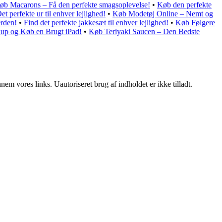
øb Macarons – Få den perfekte smagsoplevelse!
•
Køb den perfekte
 perfekte ur til enhver lejlighed!
•
Køb Modetøj Online – Nemt og
erden!
•
Find det perfekte jakkesæt til enhver lejlighed!
•
Køb Følgere
up og Køb en Brugt iPad!
•
Køb Teriyaki Saucen – Den Bedste
m vores links. Uautoriseret brug af indholdet er ikke tilladt.