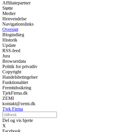
Affiliatepartner
Støtte
Medier
Henvendelse
Navigationslinks
Oversigt
Blogindlæg
Historik
Update
RSS-feed
Jura
Browserdata
Politik for privatliv
Copyright
Handelsbetingelser
Funktionalitet
Fremtidssikring
TjekFirma.dk
ZEMI
kontakt@zemi.dk
Tjek Firma
Del og vis hjerte
X
Facebook