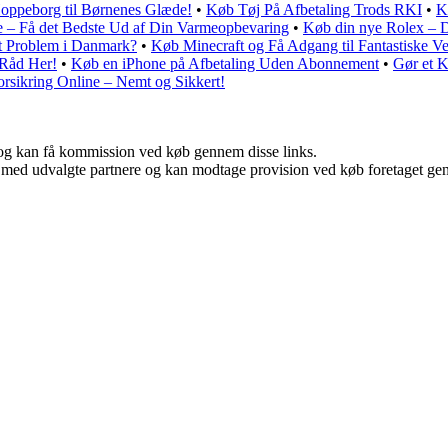
oppeborg til Børnenes Glæde!
•
Køb Tøj På Afbetaling Trods RKI
•
K
 – Få det Bedste Ud af Din Varmeopbevaring
•
Køb din nye Rolex – Det
t Problem i Danmark?
•
Køb Minecraft og Få Adgang til Fantastiske V
 Råd Her!
•
Køb en iPhone på Afbetaling Uden Abonnement
•
Gør et K
rsikring Online – Nemt og Sikkert!
r, og kan få kommission ved køb gennem disse links.
 med udvalgte partnere og kan modtage provision ved køb foretaget genne