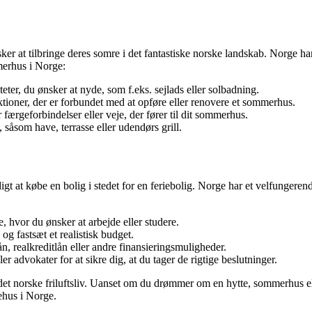
r at tilbringe deres somre i det fantastiske norske landskab. Norge h
merhus i Norge:
ter, du ønsker at nyde, som f.eks. sejlads eller solbadning.
riktioner, der er forbundet med at opføre eller renovere et sommerhus.
færgeforbindelser eller veje, der fører til dit sommerhus.
, såsom have, terrasse eller udendørs grill.
gt at købe en bolig i stedet for en feriebolig. Norge har et velfungere
 hvor du ønsker at arbejde eller studere.
 og fastsæt et realistisk budget.
 realkreditlån eller andre finansieringsmuligheder.
 advokater for at sikre dig, at du tager de rigtige beslutninger.
et norske friluftsliv. Uanset om du drømmer om en hytte, sommerhus ell
ehus i Norge.