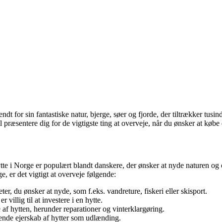
t for sin fantastiske natur, bjerge, søer og fjorde, der tiltrækker tu
il præsentere dig for de vigtigste ting at overveje, når du ønsker at køb
tte i Norge er populært blandt danskere, der ønsker at nyde naturen og o
e, er det vigtigt at overveje følgende:
r, du ønsker at nyde, som f.eks. vandreture, fiskeri eller skisport.
villig til at investere i en hytte.
 af hytten, herunder reparationer og vinterklargøring.
rende ejerskab af hytter som udlænding.