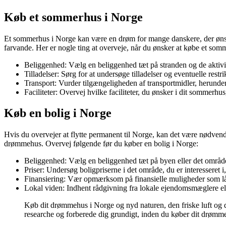
Køb et sommerhus i Norge
Et sommerhus i Norge kan være en drøm for mange danskere, der ønske
farvande. Her er nogle ting at overveje, når du ønsker at købe et som
Beliggenhed: Vælg en beliggenhed tæt på stranden og de aktivite
Tilladelser: Sørg for at undersøge tilladelser og eventuelle rest
Transport: Vurder tilgængeligheden af transportmidler, herunder 
Faciliteter: Overvej hvilke faciliteter, du ønsker i dit sommerhus
Køb en bolig i Norge
Hvis du overvejer at flytte permanent til Norge, kan det være nødvendi
drømmehus. Overvej følgende før du køber en bolig i Norge:
Beliggenhed: Vælg en beliggenhed tæt på byen eller det område,
Priser: Undersøg boligpriserne i det område, du er interesseret i,
Finansiering: Vær opmærksom på finansielle muligheder som lån,
Lokal viden: Indhent rådgivning fra lokale ejendomsmæglere eller
Køb dit drømmehus i Norge og nyd naturen, den friske luft og d
researche og forberede dig grundigt, inden du køber dit drømm