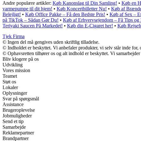
Andre populære artikler:
Køb Kanonslag til Din Samling!
•
Køb en H
varmepumpe til dit hjem!
•
Køb Koncertbilletter Nu!
•
Køb af Brænde
Belejligt!
•
Køb Office Pakke – Få den Bedste Pris!
•
Køb af Sex – E
på TikTok – Sådan Gør Du!
•
Køb af Erhvervsejendom – Få Tips og
Teriyaki Saucen På Markedet!
•
Køb din E-Cigaret her!
•
Køb Rejsefo
Tjek Firma
© Ingen del må gengives uden skriftlig tilladelse.
© Indholdet er beskyttet. Vi anbefaler produkter, vi selv står inde fo
© Ophavsretten tilhører os og alt indhold er beskyttet. Vi samarbejder
Bliv klogere på os
Udvikling
Vores mission
Teamet
Støt os
Lokaler
Oplysninger
Svar på spørgsmål
Assistance
Brugeroplevelse
Jobmuligheder
Send et tip
Samarbejde
Reklamepartner
Brandpartner