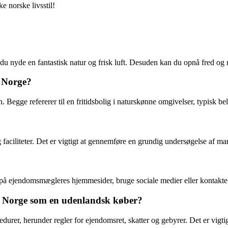
e norske livsstil!
 du nyde en fantastisk natur og frisk luft. Desuden kan du opnå fred og
i Norge?
gge refererer til en fritidsbolig i naturskønne omgivelser, typisk beli
 faciliteter. Det er vigtigt at gennemføre en grundig undersøgelse af mark
ine på ejendomsmægleres hjemmesider, bruge sociale medier eller kontakt
e i Norge som en udenlandsk køber?
r, herunder regler for ejendomsret, skatter og gebyrer. Det er vigtigt 