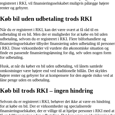
registreret i RKI, vil finansieringsselskabet muligvis pålægge højere
renter og gebyrer.
Køb bil uden udbetaling trods RKI
Når du er registreret i RKI, kan det være svært at få råd til en
udbetaling til en bil. Men der er muligheder for at købe en bil uden
udbetaling, selvom du er registreret i RKI. Flere bilforhandlere og
finansieringsselskaber tilbyder finansiering uden udbetaling til personer
i RKI. Disse virksomheder vil vurdere din økonomiske situation og
finde en passende finansieringsløsning for dig, selv uden nogen form
for udbetaling.
Husk, at når du køber en bil uden udbetaling, vil lånets samlede
omkostninger være højere end ved traditionelle billån. Det skyldes
højere renter og gebyrer for at kompensere for den øgede risiko ved at
låne penge uden en udbetaling.
Køb bil trods RKI – ingen hindring
Selvom du er registreret i RKI, behøver det ikke at være en hindring
for at købe en bil. Der er virksomheder og specialiserede
finansieringsselskaber, der er villige til at hjælpe personer i RKI med at