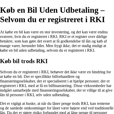
Køb en Bil Uden Udbetaling –
Selvom du er registreret i RKI
At købe en bil kan være en stor investering, og det kan være endnu
sværere, hvis du er registreret i RKI. RKI er et register over dårlige
betalere, som kan gøre det svært at få godkendelse til lån og køb af
mange varer, herunder biler. Men frygt ikke, det er stadig muligt at
købe en bil uden udbetaling, selvom du er registreret i RKI.
Køb bil trods RKI
Selvom du er registreret i RKI, behøver det ikke være en hindring for
at købe en bil. Der er specifikke bilforhandlere og
finansieringsselskaber, der er specialiseret i at hjælpe personer, der er
registreret i RKI, med at få en bilfinansiering. Disse virksomheder har
indgået samarbejde med finansieringsselskaber, der er villige til at give
lån til personer i RKI, selv uden udbetaling.
Det er vigtigt at huske, at når du låner penge trods RKI, kan renterne
og de samlede omkostninger for lånet være højere end ved traditionelle
lån. Da der er større risiko forbundet med at låne penge til personer