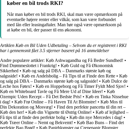
køber en bil trods RKI?
Når man køber en bil trods RKI, skal man være opmærksom på
eventuelle højere renter eller vilkår, som kan være forbundet
med lån eller leasingaftaler. Man bør også være opmærksom på
at købe en bil, der passer til ens økonomi.
Artiklen Køb en Bil Uden Udbetaling – Selvom du er registreret i RKI
har i gennemsnit fået
3.5
stjerner baseret på
16
anmeldelser
Andre populære artikler:
Køb Ashwagandha og Få Bedre Sundhed!
•
Find Drømmeslottet i Frankrig!
•
Køb Guld og Få Økonomisk
Sikkerhed
•
Køb og salg på DBA – Danmarks største køb og
salgsside!
•
Køb en Andelsbolig – Få Tips til at Finde den Rette
•
Køb
og salg på DBA – Danmarks største køb og salgsside!
•
Køb Dulce de
Leche hos Føtex!
•
Køb en Hoppeborg og Få Timer Fyldt Med Sjov!
•
Køb en Whiteboard Tavle og Få Mere Ud af Dine Ideer!
•
Køb
Ozempic Uden Recept – Få Det Bedste Pris!
•
Køb en Tinka Nissehue
i dag!
•
Køb Frø Online – Få Haven Til At Blomstre!
•
Køb Mos til
Din Dekoration og Mosvæg!
•
Find den perfekte pancetta til din ret –
Køb den her!
•
Køb din Vignette til Østrig Online!
•
Køb af lejlighed –
Få tips til at finde den perfekte bolig
•
Køb din nye Mercedes i dag!
•
Køb Træer Online – Nemt og Bekvemt!
•
Køb Bao Buns – Find det
perfekte Bao Brød!
•
Køb Papirblomster og Crepepapir Blomster