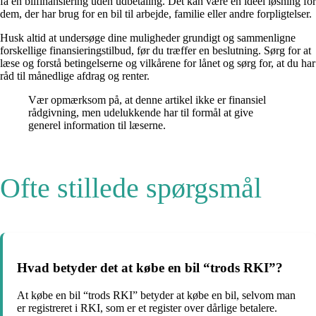
få en bilfinansiering uden udbetaling. Det kan være en ideel løsning for
dem, der har brug for en bil til arbejde, familie eller andre forpligtelser.
Husk altid at undersøge dine muligheder grundigt og sammenligne
forskellige finansieringstilbud, før du træffer en beslutning. Sørg for at
læse og forstå betingelserne og vilkårene for lånet og sørg for, at du har
råd til månedlige afdrag og renter.
Vær opmærksom på, at denne artikel ikke er finansiel
rådgivning, men udelukkende har til formål at give
generel information til læserne.
Ofte stillede spørgsmål
Hvad betyder det at købe en bil “trods RKI”?
At købe en bil “trods RKI” betyder at købe en bil, selvom man
er registreret i RKI, som er et register over dårlige betalere.