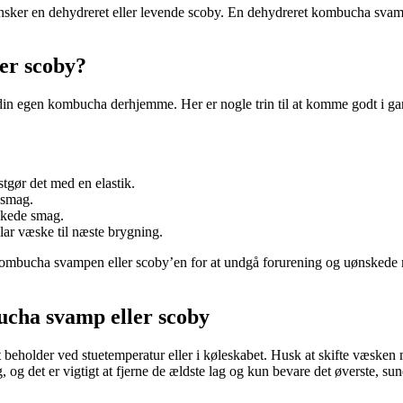
ker en dehydreret eller levende scoby. En dehydreret kombucha svamp k
er scoby?
 din egen kombucha derhjemme. Her er nogle trin til at komme godt i ga
gør det med en elastik.
 smag.
skede smag.
ar væske til næste brygning.
kombucha svampen eller scoby’en for at undgå forurening og uønskede
ucha svamp eller scoby
 beholder ved stuetemperatur eller i køleskabet. Husk at skifte væsken m
g, og det er vigtigt at fjerne de ældste lag og kun bevare det øverste