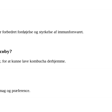
orbedret fordøjelse og styrkelse af immunforsvaret.
scoby?
y, for at kunne lave kombucha derhjemme.
smag og præference.