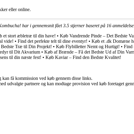
er eller online.
Kombucha! har i gennemsnit fået
3.5
stjerner baseret på
16
anmeldelse
 et stort æbletræ til din have!
•
Køb Vandrende Pinde – Det Bedste Va
l vide!
•
Find det perfekte telt til dine eventyr!
•
Køb et .dk Domæne h
Bedste Træ til Din Projekt!
•
Køb Flybilletter Nemt og Hurtigt!
•
Find 
edyr til Dit Akvarium
•
Køb af Brænde – Få det Bedste Ud af Din Va
ens til din næste fest!
•
Køb Kaviar – Find den Bedste Kvalitet!
, og kan få kommission ved køb gennem disse links.
med udvalgte partnere og kan modtage provision ved køb foretaget gennem