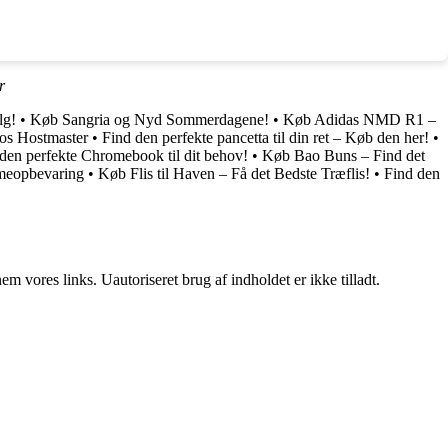
r
lg!
•
Køb Sangria og Nyd Sommerdagene!
•
Køb Adidas NMD R1 –
os Hostmaster
•
Find den perfekte pancetta til din ret – Køb den her!
•
den perfekte Chromebook til dit behov!
•
Køb Bao Buns – Find det
rmeopbevaring
•
Køb Flis til Haven – Få det Bedste Træflis!
•
Find den
 vores links. Uautoriseret brug af indholdet er ikke tilladt.