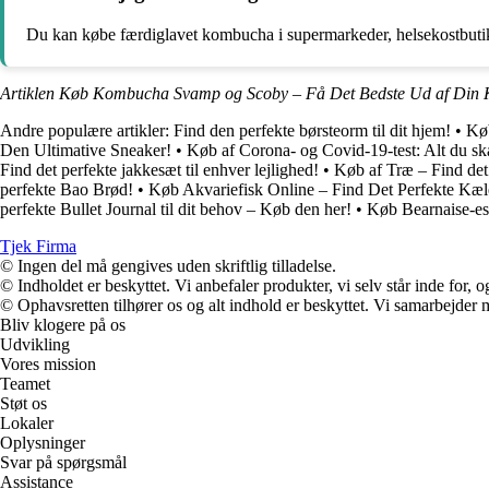
Du kan købe færdiglavet kombucha i supermarkeder, helsekostbutikk
Artiklen Køb Kombucha Svamp og Scoby – Få Det Bedste Ud af Din 
Andre populære artikler:
Find den perfekte børsteorm til dit hjem!
•
Køb
Den Ultimative Sneaker!
•
Køb af Corona- og Covid-19-test: Alt du ska
Find det perfekte jakkesæt til enhver lejlighed!
•
Køb af Træ – Find det 
perfekte Bao Brød!
•
Køb Akvariefisk Online – Find Det Perfekte Kæl
perfekte Bullet Journal til dit behov – Køb den her!
•
Køb Bearnaise-ess
Tjek Firma
© Ingen del må gengives uden skriftlig tilladelse.
© Indholdet er beskyttet. Vi anbefaler produkter, vi selv står inde for
© Ophavsretten tilhører os og alt indhold er beskyttet. Vi samarbejder 
Bliv klogere på os
Udvikling
Vores mission
Teamet
Støt os
Lokaler
Oplysninger
Svar på spørgsmål
Assistance