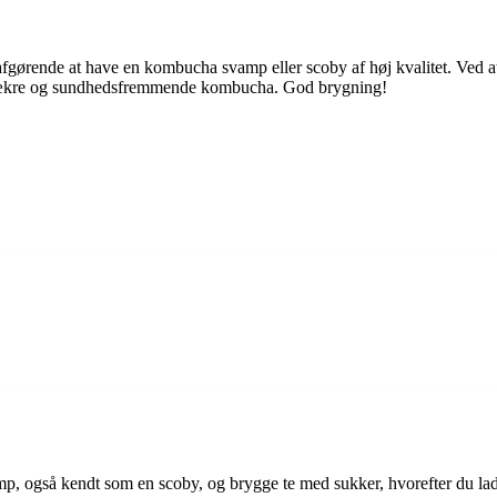
afgørende at have en kombucha svamp eller scoby af høj kvalitet. Ved 
n lækre og sundhedsfremmende kombucha. God brygning!
 også kendt som en scoby, og brygge te med sukker, hvorefter du lader