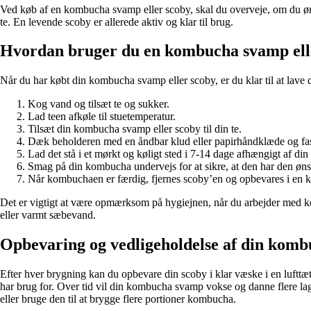
Ved køb af en kombucha svamp eller scoby, skal du overveje, om du øns
te. En levende scoby er allerede aktiv og klar til brug.
Hvordan bruger du en kombucha svamp ell
Når du har købt din kombucha svamp eller scoby, er du klar til at lave
Kog vand og tilsæt te og sukker.
Lad teen afkøle til stuetemperatur.
Tilsæt din kombucha svamp eller scoby til din te.
Dæk beholderen med en åndbar klud eller papirhåndklæde og fast
Lad det stå i et mørkt og køligt sted i 7-14 dage afhængigt af din
Smag på din kombucha undervejs for at sikre, at den har den øn
Når kombuchaen er færdig, fjernes scoby’en og opbevares i en kl
Det er vigtigt at være opmærksom på hygiejnen, når du arbejder med 
eller varmt sæbevand.
Opbevaring og vedligeholdelse af din komb
Efter hver brygning kan du opbevare din scoby i klar væske i en lufttæt
har brug for. Over tid vil din kombucha svamp vokse og danne flere la
eller bruge den til at brygge flere portioner kombucha.