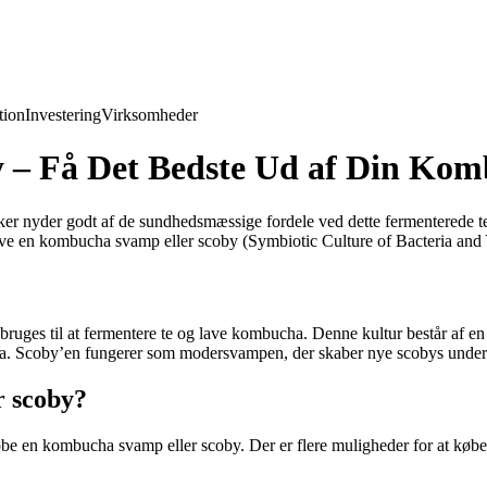
ion
Investering
Virksomheder
– Få Det Bedste Ud af Din Kom
er nyder godt af de sundhedsmæssige fordele ved dette fermenterede te
have en kombucha svamp eller scoby (Symbiotic Culture of Bacteria and 
bruges til at fermentere te og lave kombucha. Denne kultur består af en
cha. Scoby’en fungerer som modersvampen, der skaber nye scobys under
r scoby?
n kombucha svamp eller scoby. Der er flere muligheder for at købe diss