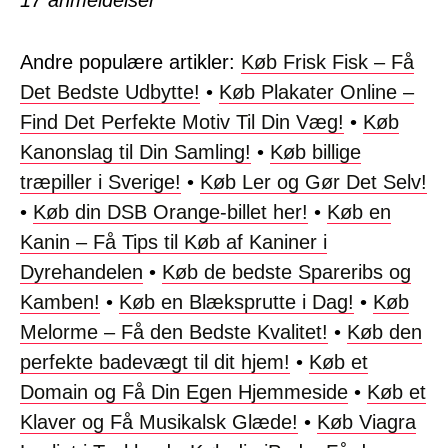
17
anmeldelser
Andre populære artikler:
Køb Frisk Fisk – Få
Det Bedste Udbytte!
•
Køb Plakater Online –
Find Det Perfekte Motiv Til Din Væg!
•
Køb
Kanonslag til Din Samling!
•
Køb billige
træpiller i Sverige!
•
Køb Ler og Gør Det Selv!
•
Køb din DSB Orange-billet her!
•
Køb en
Kanin – Få Tips til Køb af Kaniner i
Dyrehandelen
•
Køb de bedste Spareribs og
Kamben!
•
Køb en Blæksprutte i Dag!
•
Køb
Melorme – Få den Bedste Kvalitet!
•
Køb den
perfekte badevægt til dit hjem!
•
Køb et
Domain og Få Din Egen Hjemmeside
•
Køb et
Klaver og Få Musikalsk Glæde!
•
Køb Viagra