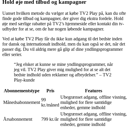
Hold øje med tilbud og kampagner
Uanset hvilken metode du vælger at købe TV2 Play på, kan du ofte
finde gode tilbud og kampagner, der giver dig ekstra fordele. Hold
øje med særlige rabatter på TV2’s hjemmeside eller kontakt din tv-
udbyder for at se, om de har nogen løbende kampagner.
Ved at købe TV2 Play får du ikke kun adgang til det bedste inden
for dansk og internationalt indhold, men du kan også se det, når det
passer dig. Du vil aldrig mere gå glip af dine yndlingsprogrammer
eller serier.
“Jeg elsker at kunne se mine yndlingsprogrammer, når
jeg vil. TV2 Play giver mig mulighed for at se alt det
bedste indhold uden reklamer og afbrydelser.” – TV2
Play-kunde
Abonnementstype
Pris
Features
Ubegrænset adgang, offline visning,
99
Månedsabonnement
mulighed for flere samtidige
kr./måned
enheder, gemme indhold
Ubegrænset adgang, offline visning,
Årsabonnement
799 kr./år
mulighed for flere samtidige
enheder, gemme indhold