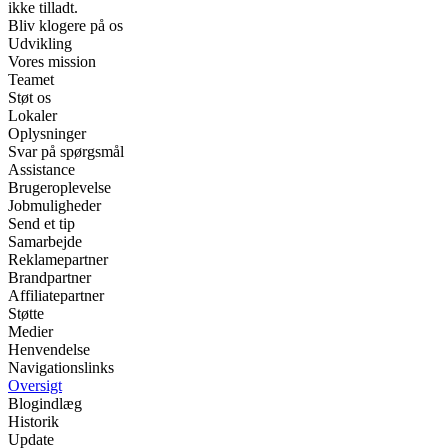
ikke tilladt.
Bliv klogere på os
Udvikling
Vores mission
Teamet
Støt os
Lokaler
Oplysninger
Svar på spørgsmål
Assistance
Brugeroplevelse
Jobmuligheder
Send et tip
Samarbejde
Reklamepartner
Brandpartner
Affiliatepartner
Støtte
Medier
Henvendelse
Navigationslinks
Oversigt
Blogindlæg
Historik
Update