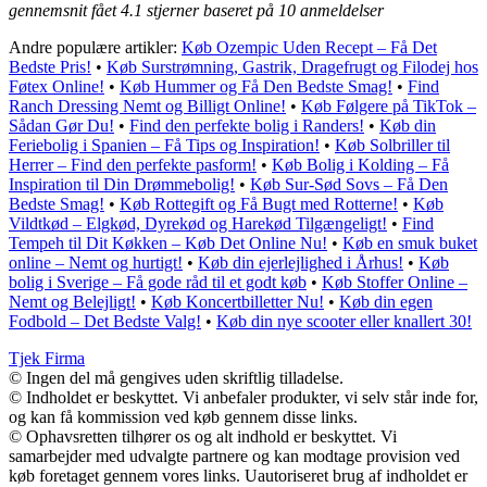
gennemsnit fået
4.1
stjerner baseret på
10
anmeldelser
Andre populære artikler:
Køb Ozempic Uden Recept – Få Det
Bedste Pris!
•
Køb Surstrømning, Gastrik, Dragefrugt og Filodej hos
Føtex Online!
•
Køb Hummer og Få Den Bedste Smag!
•
Find
Ranch Dressing Nemt og Billigt Online!
•
Køb Følgere på TikTok –
Sådan Gør Du!
•
Find den perfekte bolig i Randers!
•
Køb din
Feriebolig i Spanien – Få Tips og Inspiration!
•
Køb Solbriller til
Herrer – Find den perfekte pasform!
•
Køb Bolig i Kolding – Få
Inspiration til Din Drømmebolig!
•
Køb Sur-Sød Sovs – Få Den
Bedste Smag!
•
Køb Rottegift og Få Bugt med Rotterne!
•
Køb
Vildtkød – Elgkød, Dyrekød og Harekød Tilgængeligt!
•
Find
Tempeh til Dit Køkken – Køb Det Online Nu!
•
Køb en smuk buket
online – Nemt og hurtigt!
•
Køb din ejerlejlighed i Århus!
•
Køb
bolig i Sverige – Få gode råd til et godt køb
•
Køb Stoffer Online –
Nemt og Belejligt!
•
Køb Koncertbilletter Nu!
•
Køb din egen
Fodbold – Det Bedste Valg!
•
Køb din nye scooter eller knallert 30!
Tjek Firma
© Ingen del må gengives uden skriftlig tilladelse.
© Indholdet er beskyttet. Vi anbefaler produkter, vi selv står inde for,
og kan få kommission ved køb gennem disse links.
© Ophavsretten tilhører os og alt indhold er beskyttet. Vi
samarbejder med udvalgte partnere og kan modtage provision ved
køb foretaget gennem vores links. Uautoriseret brug af indholdet er