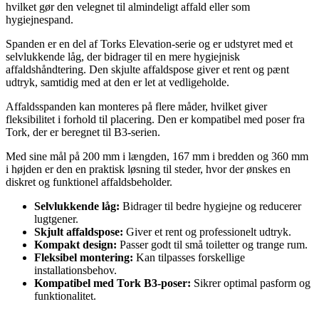
hvilket gør den velegnet til almindeligt affald eller som
hygiejnespand.
Spanden er en del af Torks Elevation-serie og er udstyret med et
selvlukkende låg, der bidrager til en mere hygiejnisk
affaldshåndtering. Den skjulte affaldspose giver et rent og pænt
udtryk, samtidig med at den er let at vedligeholde.
Affaldsspanden kan monteres på flere måder, hvilket giver
fleksibilitet i forhold til placering. Den er kompatibel med poser fra
Tork, der er beregnet til B3-serien.
Med sine mål på 200 mm i længden, 167 mm i bredden og 360 mm
i højden er den en praktisk løsning til steder, hvor der ønskes en
diskret og funktionel affaldsbeholder.
Selvlukkende låg:
Bidrager til bedre hygiejne og reducerer
lugtgener.
Skjult affaldspose:
Giver et rent og professionelt udtryk.
Kompakt design:
Passer godt til små toiletter og trange rum.
Fleksibel montering:
Kan tilpasses forskellige
installationsbehov.
Kompatibel med Tork B3-poser:
Sikrer optimal pasform og
funktionalitet.