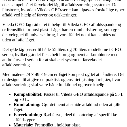
et eksempel på et farvekodet låg til affaldssorteringssystemer. Det
illustrerer, hvordan Viledas GEO-serie kan tilpasses forskellige typer
affald ved hjælp af farver og udskæringer.
Vileda GEO låg rød er et tilbehør til Vileda GEO affaldsspande og
er fremstillet i robust plast. Låget har en rund udskæring, som gør
det velegnet til universel brug, hvor affaldet nemt kan smides ud
uden at løfte låget.
Det røde låg passer til både 55 liters og 70 liters modellerne i GEO-
serien, hvilket gør det fleksibelt i brug og nemt at kombinere med
andre farver i serien for at skabe et system til farvekodet
affaldssortering.
Med målene 29 × 49 × 9 cm er låget kompakt og let at håndtere. Det
er designet til at give en praktisk og ensartet løsning i miljøer, hvor
affaldssortering skal være både funktionel og overskuelig.
Kompatibilitet:
Passer til Vileda GEO affaldsspande på 55 L
og 70 L.
Rund åbning:
Gør det nemt at smide affald ud uden at løfte
låget.
Farvekodning:
Rød farve, ideel til sortering af specifikke
affaldstyper.
Materiale:
Fremstillet i holdbar plast.