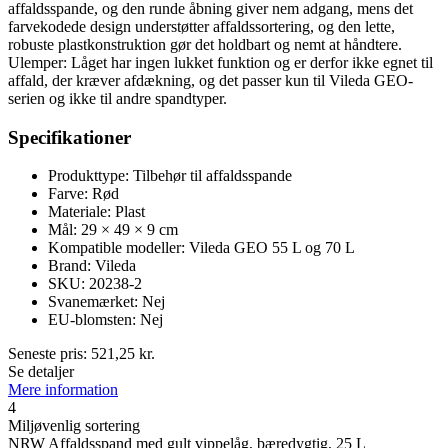
affaldsspande, og den runde åbning giver nem adgang, mens det
farvekodede design understøtter affaldssortering, og den lette,
robuste plastkonstruktion gør det holdbart og nemt at håndtere.
Ulemper: Låget har ingen lukket funktion og er derfor ikke egnet til
affald, der kræver afdækning, og det passer kun til Vileda GEO-
serien og ikke til andre spandtyper.
Specifikationer
Produkttype: Tilbehør til affaldsspande
Farve: Rød
Materiale: Plast
Mål: 29 × 49 × 9 cm
Kompatible modeller: Vileda GEO 55 L og 70 L
Brand: Vileda
SKU: 20238-2
Svanemærket: Nej
EU-blomsten: Nej
Seneste pris:
521,25
kr.
Se detaljer
Mere information
4
Miljøvenlig sortering
NRW Affaldsspand med gult vippelåg, bæredygtig, 25 L