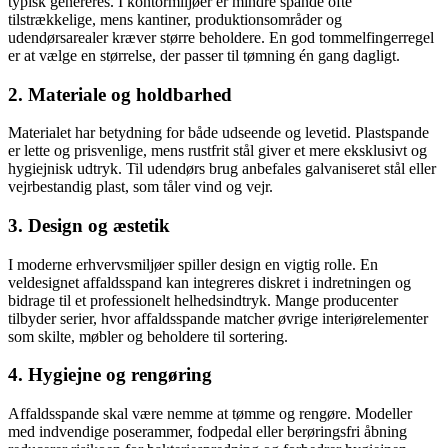
typisk genereres. I kontormiljøer er mindre spande ofte
tilstrækkelige, mens kantiner, produktionsområder og
udendørsarealer kræver større beholdere. En god tommelfingerregel
er at vælge en størrelse, der passer til tømning én gang dagligt.
2. Materiale og holdbarhed
Materialet har betydning for både udseende og levetid. Plastspande
er lette og prisvenlige, mens rustfrit stål giver et mere eksklusivt og
hygiejnisk udtryk. Til udendørs brug anbefales galvaniseret stål eller
vejrbestandig plast, som tåler vind og vejr.
3. Design og æstetik
I moderne erhvervsmiljøer spiller design en vigtig rolle. En
veldesignet affaldsspand kan integreres diskret i indretningen og
bidrage til et professionelt helhedsindtryk. Mange producenter
tilbyder serier, hvor affaldsspande matcher øvrige interiørelementer
som skilte, møbler og beholdere til sortering.
4. Hygiejne og rengøring
Affaldsspande skal være nemme at tømme og rengøre. Modeller
med indvendige poserammer, fodpedal eller berøringsfri åbning