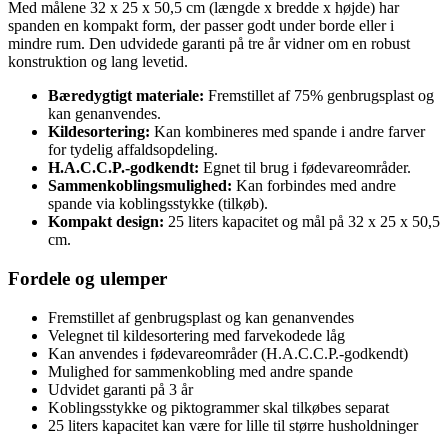
Med målene 32 x 25 x 50,5 cm (længde x bredde x højde) har
spanden en kompakt form, der passer godt under borde eller i
mindre rum. Den udvidede garanti på tre år vidner om en robust
konstruktion og lang levetid.
Bæredygtigt materiale:
Fremstillet af 75% genbrugsplast og
kan genanvendes.
Kildesortering:
Kan kombineres med spande i andre farver
for tydelig affaldsopdeling.
H.A.C.C.P.-godkendt:
Egnet til brug i fødevareområder.
Sammenkoblingsmulighed:
Kan forbindes med andre
spande via koblingsstykke (tilkøb).
Kompakt design:
25 liters kapacitet og mål på 32 x 25 x 50,5
cm.
Fordele og ulemper
Fremstillet af genbrugsplast og kan genanvendes
Velegnet til kildesortering med farvekodede låg
Kan anvendes i fødevareområder (H.A.C.C.P.-godkendt)
Mulighed for sammenkobling med andre spande
Udvidet garanti på 3 år
Koblingsstykke og piktogrammer skal tilkøbes separat
25 liters kapacitet kan være for lille til større husholdninger