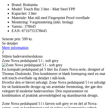
Brand: Brabantia
Model: Touch Bin 3 liter - Matt Steel FPP
Kapacitet: 3 liter
Materiale: Mat stål med Fingerprint Proof overflade
Montering: Vægmontering (inkl. beslag)
Varenr.: 378645
EAN: 8710755378645
Seneste pris:
599
kr.
Se detaljer
Mere information
2
Stilren badeværelsesluksus
Zone Nova pedalspand 5 l - soft grey
En kompakt pedalspand på 5 liter fra Zones Nova-serie, designet af
Thomas Dudzinski. Den kombinerer et blødt formsprog med en mat
soft touch-overflade og detaljer i stål-look.
Hvorfor den er blevet udvalgt: Zone Nova pedalspand 5 l er udvalgt
for sit funktionelle design og sin æstetiske fremtoning, der gør den
velegnet til moderne badeværelser. Den repræsenterer en
kombination af praktisk anvendelighed og skandinavisk design.
Zone Nova pedalspand 5 l i farven soft grey er en del af Nova-
serien, som er kendetegnet ved sit rolige og harmoniske udtryk.