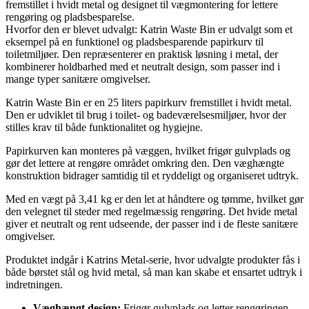
fremstillet i hvidt metal og designet til vægmontering for lettere
rengøring og pladsbesparelse.
Hvorfor den er blevet udvalgt: Katrin Waste Bin er udvalgt som et
eksempel på en funktionel og pladsbesparende papirkurv til
toiletmiljøer. Den repræsenterer en praktisk løsning i metal, der
kombinerer holdbarhed med et neutralt design, som passer ind i
mange typer sanitære omgivelser.
Katrin Waste Bin er en 25 liters papirkurv fremstillet i hvidt metal.
Den er udviklet til brug i toilet- og badeværelsesmiljøer, hvor der
stilles krav til både funktionalitet og hygiejne.
Papirkurven kan monteres på væggen, hvilket frigør gulvplads og
gør det lettere at rengøre området omkring den. Den væghængte
konstruktion bidrager samtidig til et ryddeligt og organiseret udtryk.
Med en vægt på 3,41 kg er den let at håndtere og tømme, hvilket gør
den velegnet til steder med regelmæssig rengøring. Det hvide metal
giver et neutralt og rent udseende, der passer ind i de fleste sanitære
omgivelser.
Produktet indgår i Katrins Metal-serie, hvor udvalgte produkter fås i
både børstet stål og hvid metal, så man kan skabe et ensartet udtryk i
indretningen.
Væghængt design:
Frigør gulvplads og letter rengøringen.