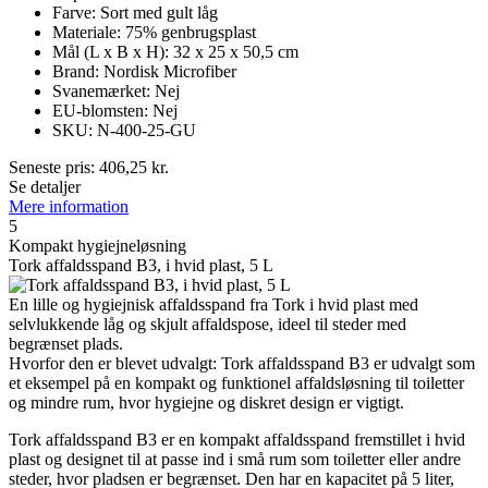
Farve: Sort med gult låg
Materiale: 75% genbrugsplast
Mål (L x B x H): 32 x 25 x 50,5 cm
Brand: Nordisk Microfiber
Svanemærket: Nej
EU-blomsten: Nej
SKU: N-400-25-GU
Seneste pris:
406,25
kr.
Se detaljer
Mere information
5
Kompakt hygiejneløsning
Tork affaldsspand B3, i hvid plast, 5 L
En lille og hygiejnisk affaldsspand fra Tork i hvid plast med
selvlukkende låg og skjult affaldspose, ideel til steder med
begrænset plads.
Hvorfor den er blevet udvalgt: Tork affaldsspand B3 er udvalgt som
et eksempel på en kompakt og funktionel affaldsløsning til toiletter
og mindre rum, hvor hygiejne og diskret design er vigtigt.
Tork affaldsspand B3 er en kompakt affaldsspand fremstillet i hvid
plast og designet til at passe ind i små rum som toiletter eller andre
steder, hvor pladsen er begrænset. Den har en kapacitet på 5 liter,