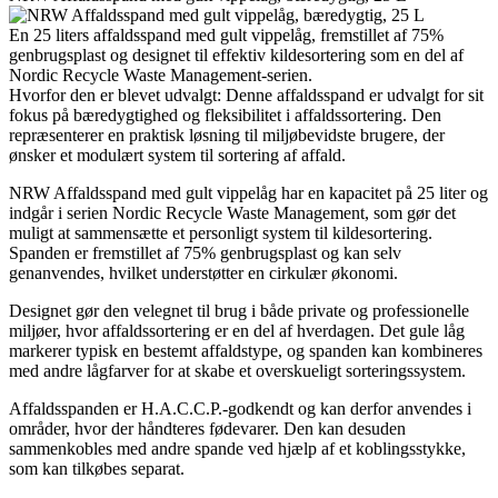
En 25 liters affaldsspand med gult vippelåg, fremstillet af 75%
genbrugsplast og designet til effektiv kildesortering som en del af
Nordic Recycle Waste Management-serien.
Hvorfor den er blevet udvalgt: Denne affaldsspand er udvalgt for sit
fokus på bæredygtighed og fleksibilitet i affaldssortering. Den
repræsenterer en praktisk løsning til miljøbevidste brugere, der
ønsker et modulært system til sortering af affald.
NRW Affaldsspand med gult vippelåg har en kapacitet på 25 liter og
indgår i serien Nordic Recycle Waste Management, som gør det
muligt at sammensætte et personligt system til kildesortering.
Spanden er fremstillet af 75% genbrugsplast og kan selv
genanvendes, hvilket understøtter en cirkulær økonomi.
Designet gør den velegnet til brug i både private og professionelle
miljøer, hvor affaldssortering er en del af hverdagen. Det gule låg
markerer typisk en bestemt affaldstype, og spanden kan kombineres
med andre lågfarver for at skabe et overskueligt sorteringssystem.
Affaldsspanden er H.A.C.C.P.-godkendt og kan derfor anvendes i
områder, hvor der håndteres fødevarer. Den kan desuden
sammenkobles med andre spande ved hjælp af et koblingsstykke,
som kan tilkøbes separat.