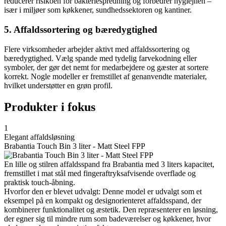
reducerer risikoen for bakteriespredning og forbedrer hygiejnen –
især i miljøer som køkkener, sundhedssektoren og kantiner.
5. Affaldssortering og bæredygtighed
Flere virksomheder arbejder aktivt med affaldssortering og
bæredygtighed. Vælg spande med tydelig farvekodning eller
symboler, der gør det nemt for medarbejdere og gæster at sortere
korrekt. Nogle modeller er fremstillet af genanvendte materialer,
hvilket understøtter en grøn profil.
Produkter i fokus
1
Elegant affaldsløsning
Brabantia Touch Bin 3 liter - Matt Steel FPP
En lille og stilren affaldsspand fra Brabantia med 3 liters kapacitet,
fremstillet i mat stål med fingeraftryksafvisende overflade og
praktisk touch-åbning.
Hvorfor den er blevet udvalgt: Denne model er udvalgt som et
eksempel på en kompakt og designorienteret affaldsspand, der
kombinerer funktionalitet og æstetik. Den repræsenterer en løsning,
der egner sig til mindre rum som badeværelser og køkkener, hvor