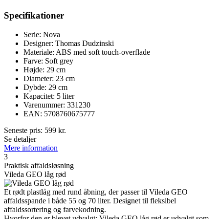
Specifikationer
Serie: Nova
Designer: Thomas Dudzinski
Materiale: ABS med soft touch-overflade
Farve: Soft grey
Højde: 29 cm
Diameter: 23 cm
Dybde: 29 cm
Kapacitet: 5 liter
Varenummer: 331230
EAN: 5708760675777
Seneste pris:
599
kr.
Se detaljer
Mere information
3
Praktisk affaldsløsning
Vileda GEO låg rød
Et rødt plastlåg med rund åbning, der passer til Vileda GEO
affaldsspande i både 55 og 70 liter. Designet til fleksibel
affaldssortering og farvekodning.
Hvorfor den er blevet udvalgt: Vileda GEO låg rød er udvalgt som