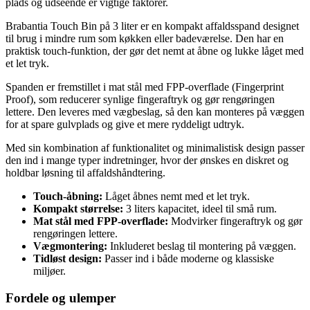
plads og udseende er vigtige faktorer.
Brabantia Touch Bin på 3 liter er en kompakt affaldsspand designet
til brug i mindre rum som køkken eller badeværelse. Den har en
praktisk touch-funktion, der gør det nemt at åbne og lukke låget med
et let tryk.
Spanden er fremstillet i mat stål med FPP-overflade (Fingerprint
Proof), som reducerer synlige fingeraftryk og gør rengøringen
lettere. Den leveres med vægbeslag, så den kan monteres på væggen
for at spare gulvplads og give et mere ryddeligt udtryk.
Med sin kombination af funktionalitet og minimalistisk design passer
den ind i mange typer indretninger, hvor der ønskes en diskret og
holdbar løsning til affaldshåndtering.
Touch-åbning:
Låget åbnes nemt med et let tryk.
Kompakt størrelse:
3 liters kapacitet, ideel til små rum.
Mat stål med FPP-overflade:
Modvirker fingeraftryk og gør
rengøringen lettere.
Vægmontering:
Inkluderet beslag til montering på væggen.
Tidløst design:
Passer ind i både moderne og klassiske
miljøer.
Fordele og ulemper