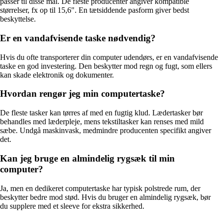
passer til disse mål. De fleste producenter angiver kompatible
størrelser, fx op til 15,6". En tætsiddende pasform giver bedst
beskyttelse.
Er en vandafvisende taske nødvendig?
Hvis du ofte transporterer din computer udendørs, er en vandafvisende
taske en god investering. Den beskytter mod regn og fugt, som ellers
kan skade elektronik og dokumenter.
Hvordan rengør jeg min computertaske?
De fleste tasker kan tørres af med en fugtig klud. Lædertasker bør
behandles med læderpleje, mens tekstiltasker kan renses med mild
sæbe. Undgå maskinvask, medmindre producenten specifikt angiver
det.
Kan jeg bruge en almindelig rygsæk til min
computer?
Ja, men en dedikeret computertaske har typisk polstrede rum, der
beskytter bedre mod stød. Hvis du bruger en almindelig rygsæk, bør
du supplere med et sleeve for ekstra sikkerhed.