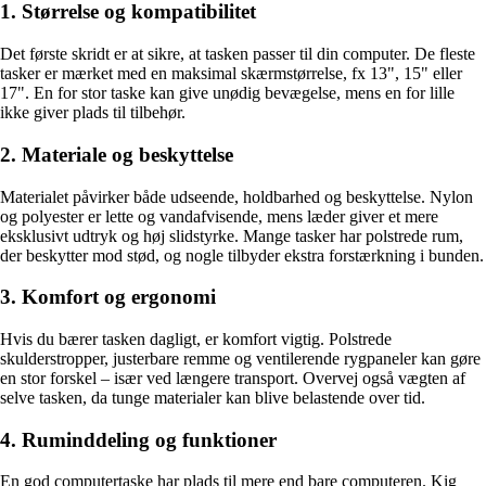
1. Størrelse og kompatibilitet
Det første skridt er at sikre, at tasken passer til din computer. De fleste
tasker er mærket med en maksimal skærmstørrelse, fx 13", 15" eller
17". En for stor taske kan give unødig bevægelse, mens en for lille
ikke giver plads til tilbehør.
2. Materiale og beskyttelse
Materialet påvirker både udseende, holdbarhed og beskyttelse. Nylon
og polyester er lette og vandafvisende, mens læder giver et mere
eksklusivt udtryk og høj slidstyrke. Mange tasker har polstrede rum,
der beskytter mod stød, og nogle tilbyder ekstra forstærkning i bunden.
3. Komfort og ergonomi
Hvis du bærer tasken dagligt, er komfort vigtig. Polstrede
skulderstropper, justerbare remme og ventilerende rygpaneler kan gøre
en stor forskel – især ved længere transport. Overvej også vægten af
selve tasken, da tunge materialer kan blive belastende over tid.
4. Ruminddeling og funktioner
En god computertaske har plads til mere end bare computeren. Kig