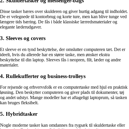
2. Skuldertasker og messenger-bags
Disse tasker bæres over skulderen og giver hurtig adgang til indholdet.
De er velegnede til kontorbrug og korte ture, men kan blive tunge ved
længere tids bæring. De fås i både klassiske lærredsmaterialer og
elegante læderudgaver.
3. Sleeves og covers
Et sleeve er en tynd beskyttelse, der omslutter computeren tæt. Det er
ideelt, hvis du allerede har en større taske, men ønsker ekstra
beskyttelse til din laptop. Sleeves fås i neopren, filt, læder og andre
materialer.
4. Rullekufferter og business-trolleys
For rejsende og erhvervsfolk er en computertaske med hjul en praktisk
løsning. Den beskytter computeren og giver plads til dokumenter, tøj
og andet udstyr. Mange modeller har et aftageligt laptoprum, så tasken
kan bruges fleksibelt.
5. Hybridtasker
Nogle moderne tasker kan omdannes fra rygsæk til skuldertaske eller