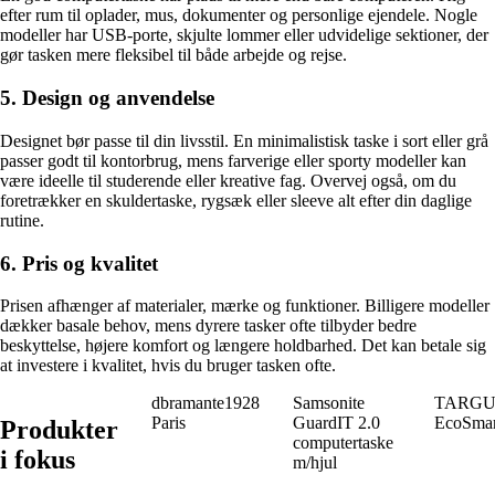
efter rum til oplader, mus, dokumenter og personlige ejendele. Nogle
modeller har USB-porte, skjulte lommer eller udvidelige sektioner, der
gør tasken mere fleksibel til både arbejde og rejse.
5. Design og anvendelse
Designet bør passe til din livsstil. En minimalistisk taske i sort eller grå
passer godt til kontorbrug, mens farverige eller sporty modeller kan
være ideelle til studerende eller kreative fag. Overvej også, om du
foretrækker en skuldertaske, rygsæk eller sleeve alt efter din daglige
rutine.
6. Pris og kvalitet
Prisen afhænger af materialer, mærke og funktioner. Billigere modeller
dækker basale behov, mens dyrere tasker ofte tilbyder bedre
beskyttelse, højere komfort og længere holdbarhed. Det kan betale sig
at investere i kvalitet, hvis du bruger tasken ofte.
dbramante1928
Samsonite
TARGUS 
Paris
GuardIT 2.0
EcoSmar
Produkter
computertaske
i fokus
m/hjul