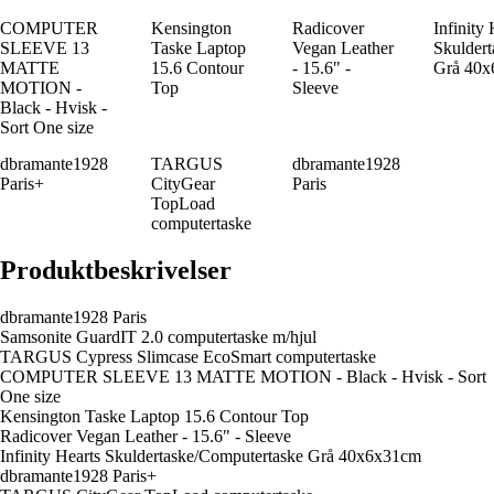
COMPUTER
Kensington
Radicover
Infinity 
SLEEVE 13
Taske Laptop
Vegan Leather
Skulder
MATTE
15.6 Contour
- 15.6" -
Grå 40
MOTION -
Top
Sleeve
Black - Hvisk -
Sort One size
dbramante1928
TARGUS
dbramante1928
Paris+
CityGear
Paris
TopLoad
computertaske
Produktbeskrivelser
dbramante1928 Paris
Samsonite GuardIT 2.0 computertaske m/hjul
TARGUS Cypress Slimcase EcoSmart computertaske
COMPUTER SLEEVE 13 MATTE MOTION - Black - Hvisk - Sort
One size
Kensington Taske Laptop 15.6 Contour Top
Radicover Vegan Leather - 15.6" - Sleeve
Infinity Hearts Skuldertaske/Computertaske Grå 40x6x31cm
dbramante1928 Paris+