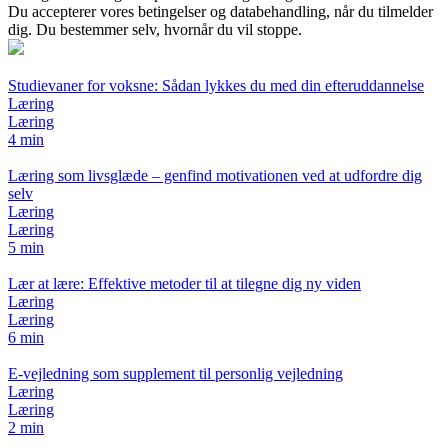
Du accepterer vores betingelser og databehandling, når du tilmelder
dig. Du bestemmer selv, hvornår du vil stoppe.
Studievaner for voksne: Sådan lykkes du med din efteruddannelse
Læring
Læring
4 min
Læring som livsglæde – genfind motivationen ved at udfordre dig
selv
Læring
Læring
5 min
Lær at lære: Effektive metoder til at tilegne dig ny viden
Læring
Læring
6 min
E-vejledning som supplement til personlig vejledning
Læring
Læring
2 min