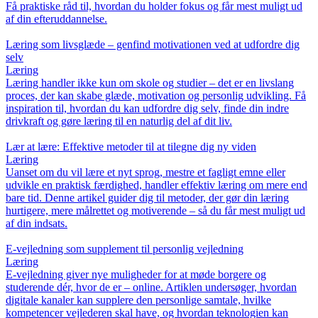
Få praktiske råd til, hvordan du holder fokus og får mest muligt ud
af din efteruddannelse.
Læring som livsglæde – genfind motivationen ved at udfordre dig
selv
Læring
Læring handler ikke kun om skole og studier – det er en livslang
proces, der kan skabe glæde, motivation og personlig udvikling. Få
inspiration til, hvordan du kan udfordre dig selv, finde din indre
drivkraft og gøre læring til en naturlig del af dit liv.
Lær at lære: Effektive metoder til at tilegne dig ny viden
Læring
Uanset om du vil lære et nyt sprog, mestre et fagligt emne eller
udvikle en praktisk færdighed, handler effektiv læring om mere end
bare tid. Denne artikel guider dig til metoder, der gør din læring
hurtigere, mere målrettet og motiverende – så du får mest muligt ud
af din indsats.
E-vejledning som supplement til personlig vejledning
Læring
E-vejledning giver nye muligheder for at møde borgere og
studerende dér, hvor de er – online. Artiklen undersøger, hvordan
digitale kanaler kan supplere den personlige samtale, hvilke
kompetencer vejlederen skal have, og hvordan teknologien kan