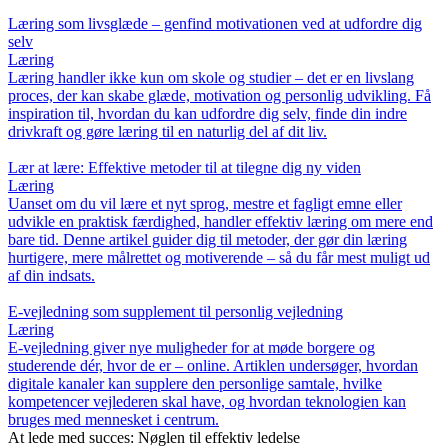
Læring som livsglæde – genfind motivationen ved at udfordre dig
selv
Læring
Læring handler ikke kun om skole og studier – det er en livslang
proces, der kan skabe glæde, motivation og personlig udvikling. Få
inspiration til, hvordan du kan udfordre dig selv, finde din indre
drivkraft og gøre læring til en naturlig del af dit liv.
Lær at lære: Effektive metoder til at tilegne dig ny viden
Læring
Uanset om du vil lære et nyt sprog, mestre et fagligt emne eller
udvikle en praktisk færdighed, handler effektiv læring om mere end
bare tid. Denne artikel guider dig til metoder, der gør din læring
hurtigere, mere målrettet og motiverende – så du får mest muligt ud
af din indsats.
E-vejledning som supplement til personlig vejledning
Læring
E-vejledning giver nye muligheder for at møde borgere og
studerende dér, hvor de er – online. Artiklen undersøger, hvordan
digitale kanaler kan supplere den personlige samtale, hvilke
kompetencer vejlederen skal have, og hvordan teknologien kan
bruges med mennesket i centrum.
At lede med succes: Nøglen til effektiv ledelse