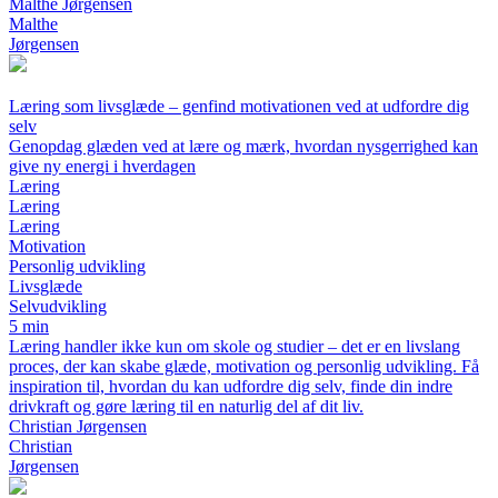
Malthe Jørgensen
Malthe
Jørgensen
Læring som livsglæde – genfind motivationen ved at udfordre dig
selv
Genopdag glæden ved at lære og mærk, hvordan nysgerrighed kan
give ny energi i hverdagen
Læring
Læring
Læring
Motivation
Personlig udvikling
Livsglæde
Selvudvikling
5 min
Læring handler ikke kun om skole og studier – det er en livslang
proces, der kan skabe glæde, motivation og personlig udvikling. Få
inspiration til, hvordan du kan udfordre dig selv, finde din indre
drivkraft og gøre læring til en naturlig del af dit liv.
Christian Jørgensen
Christian
Jørgensen