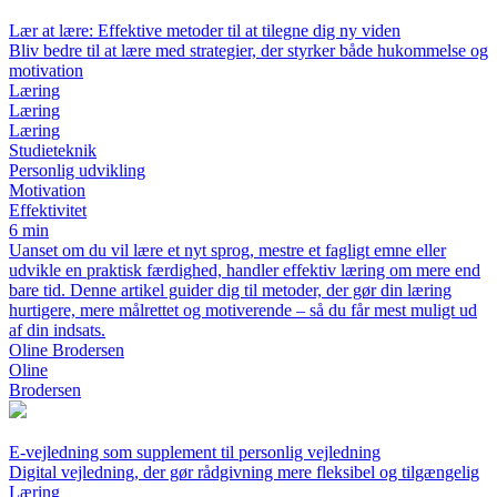
Lær at lære: Effektive metoder til at tilegne dig ny viden
Bliv bedre til at lære med strategier, der styrker både hukommelse og
motivation
Læring
Læring
Læring
Studieteknik
Personlig udvikling
Motivation
Effektivitet
6 min
Uanset om du vil lære et nyt sprog, mestre et fagligt emne eller
udvikle en praktisk færdighed, handler effektiv læring om mere end
bare tid. Denne artikel guider dig til metoder, der gør din læring
hurtigere, mere målrettet og motiverende – så du får mest muligt ud
af din indsats.
Oline Brodersen
Oline
Brodersen
E-vejledning som supplement til personlig vejledning
Digital vejledning, der gør rådgivning mere fleksibel og tilgængelig
Læring