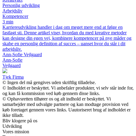
Personlig udvikling
Arbejdsliv
Kompetencer
3 min
Karriereudvikling handler i dag om meget mere end at følge en
fastlagt sti. Denne artikel viser, hvordan du med kreative metoder
kan designe din egen vej, kombinere kompetencer på nye måder og
skabe en personlig definition af succes – uanset hvor du står i dit
arbejdsliv.
Ann-Sofie Vejlgaard
Ann-Sofie
Vejlgaard
Tjek Firma
© Ingen del må gengives uden skriftlig tilladelse.
© Indholdet er beskyttet. Vi anbefaler produkter, vi selv står inde for,
og kan få kommission ved køb gennem disse links.
© Ophavsretten tilhører os og alt indhold er beskyttet. Vi
samarbejder med udvalgte partnere og kan modtage provision ved
køb foretaget gennem vores links. Uautoriseret brug af indholdet er
ikke tilladt.
Bliv klogere på os
Udvikling
Vores mission