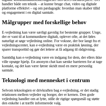
handler både om teknik – at kunne bruge chat, video og digitale
platforme effektivt – og om pædagogik: hvordan man skaber tillid
og engagement i en digital samtale.
Målgrupper med forskellige behov
E-vejledning kan være særligt gavnlig for bestemte grupper. Unge,
der er vant til at kommunikere digitalt, oplever ofte, at det føles
naturligt at søge vejledning online. For voksne, der bor langt fra et
vejledningscenter, kan e-vejledning være en praktisk løsning, der
sparer transporttid og gør det lettere at få adgang til rådgivning.
Samtidig kan e-vejledning være en indgang for dem, der ellers ikke
ville opsøge hjælp. En anonym chat kan sænke barrieren for at tage
kontakt, og det kan være første skridt mod en mere personlig
samtale.
Teknologi med mennesket i centrum
Selvom teknologien er drivkraften bag e-vejledning, er det stadig
relationen mellem vejleder og borger, der er kernen. Den gode
vejledning handler om at lytte, stille de rigtige spørgsmål og støtte
den enkelte i at træffe informerede valg.