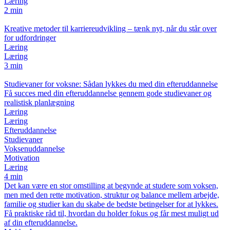
Læring
2 min
Kreative metoder til karriereudvikling – tænk nyt, når du står over
for udfordringer
Læring
Læring
3 min
Studievaner for voksne: Sådan lykkes du med din efteruddannelse
Få succes med din efteruddannelse gennem gode studievaner og
realistisk planlægning
Læring
Læring
Efteruddannelse
Studievaner
Voksenuddannelse
Motivation
Læring
4 min
Det kan være en stor omstilling at begynde at studere som voksen,
men med den rette motivation, struktur og balance mellem arbejde,
familie og studier kan du skabe de bedste betingelser for at lykkes.
Få praktiske råd til, hvordan du holder fokus og får mest muligt ud
af din efteruddannelse.