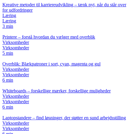
Kreative metoder til karriereudvikling – tænk nyt, når du står over
for udfordringer
Læring
Læring
3 min
Printere – forstå hvordan du vælger med overblik
Virksomheder
Virksomheder
5 min
Overblik: Blækpatroner i sort, cyan, magenta og gul
Virksomheder
Virksomheder
6 min
Whiteboards – forskellige mærker, forskellige muligheder
Virksomheder
Virksomheder
6 min
Laptopstandere – find løsninger, der støtter en sund arbejdsstilling
Virksomheder
Virksomheder
6 min