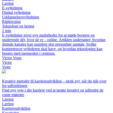
Læring
E-vejledning
Digital vejledning
Uddannelsesvejledning
Rådgivning
Teknologi og læring
2 min
E-vejledning giver nye muligheder for at møde borgere og
studerende dér, hvor de er – online. Artiklen undersøger, hvordan
digitale kanaler kan supplere den personlige samtale, hvilke
kompetencer vejlederen skal have, og hvordan teknologien kan
bruges med mennesket i centrum.
Victor Vogn
Victor
Vogn
Kreative metoder til karriereudvikling – tænk nyt, når du står over
for udfordringer
Find nye veje i din karriere ved at tænke kreativt og udfordre de
vante mønstre
Læring
Læring
Karriereudvikling
Kreativitet