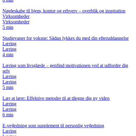
Nøgleskabe til hjem, kontor og erhverv – overblik og inspiration
Virksomheder
Virksomheder
5 min
Studievaner for voksne: Sådan lykkes du med din efteruddannelse
Læring
Læring
4 min
Læring som livsglæde – genfind motivationen ved at udfordre dig
selv
Læring
Læring
5 min
Lær at lære: Effektive metoder til at tilegne dig ny viden
Læring
Læring
6 min
E-vejledning som supplement til personlig vejledning
Læring