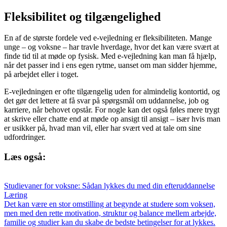
Fleksibilitet og tilgængelighed
En af de største fordele ved e-vejledning er fleksibiliteten. Mange
unge – og voksne – har travle hverdage, hvor det kan være svært at
finde tid til at møde op fysisk. Med e-vejledning kan man få hjælp,
når det passer ind i ens egen rytme, uanset om man sidder hjemme,
på arbejdet eller i toget.
E-vejledningen er ofte tilgængelig uden for almindelig kontortid, og
det gør det lettere at få svar på spørgsmål om uddannelse, job og
karriere, når behovet opstår. For nogle kan det også føles mere trygt
at skrive eller chatte end at møde op ansigt til ansigt – især hvis man
er usikker på, hvad man vil, eller har svært ved at tale om sine
udfordringer.
Læs også:
Studievaner for voksne: Sådan lykkes du med din efteruddannelse
Læring
Det kan være en stor omstilling at begynde at studere som voksen,
men med den rette motivation, struktur og balance mellem arbejde,
familie og studier kan du skabe de bedste betingelser for at lykkes.