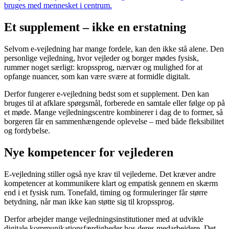
bruges med mennesket i centrum.
Et supplement – ikke en erstatning
Selvom e-vejledning har mange fordele, kan den ikke stå alene. Den
personlige vejledning, hvor vejleder og borger mødes fysisk,
rummer noget særligt: kropssprog, nærvær og mulighed for at
opfange nuancer, som kan være svære at formidle digitalt.
Derfor fungerer e-vejledning bedst som et supplement. Den kan
bruges til at afklare spørgsmål, forberede en samtale eller følge op på
et møde. Mange vejledningscentre kombinerer i dag de to former, så
borgeren får en sammenhængende oplevelse – med både fleksibilitet
og fordybelse.
Nye kompetencer for vejlederen
E-vejledning stiller også nye krav til vejlederne. Det kræver andre
kompetencer at kommunikere klart og empatisk gennem en skærm
end i et fysisk rum. Tonefald, timing og formuleringer får større
betydning, når man ikke kan støtte sig til kropssprog.
Derfor arbejder mange vejledningsinstitutioner med at udvikle
digitale kommunikationsfærdigheder hos deres medarbejdere. Det