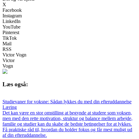
X
Facebook
Instagram
LinkedIn
YouTube
Pinterest
TikTok
Mail
RSS
Victor Vogn
Victor
Vogn
Læs også:
Studievaner for voksne: Sådan lykkes du med din efteruddannelse
Læring
Det kan være en stor omstilling at begynde at studere som voksen,
men med den rette motivation, struktur og balance mellem arbejde,
familie og studier kan du skabe de bedste betingelser for at lykkes.
Få praktiske råd til, hvordan du holder fokus og får mest muligt ud
af din efteruddannelse.