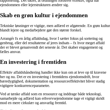
rapportering. Det sikrer, at ordningen forbliver effektiv, også når
ejendommen eller lejerstrukturen ændrer sig.
Skab en grøn kultur i ejendommen
Tekniske løsninger er vigtige, men adfærd er afgørende. En grøn kultur
blandt lejere og medarbejdere gør den største forskel.
Arrangér fx en årlig affaldsdag, hvor I sætter fokus på sortering og
genbrug, eller del resultaterne af jeres indsats – fx hvor meget affald
der er blevet genanvendt det seneste år. Det skaber engagement og
fælles ansvar.
En investering i fremtiden
Effektiv affaldshåndtering handler ikke kun om at leve op til kravene
her og nu. Det er en investering i fremtidens ejendomsdrift, hvor
bæredygtighed, dokumentation og ressourceeffektivitet bliver stadig
vigtigere konkurrenceparametre.
Ved at tænke affald som en ressource og inddrage både teknologi,
samarbejde og adfærd kan erhvervsejendomme tage et vigtigt skridt
mod en mere cirkulær og ansvarlig fremtid.