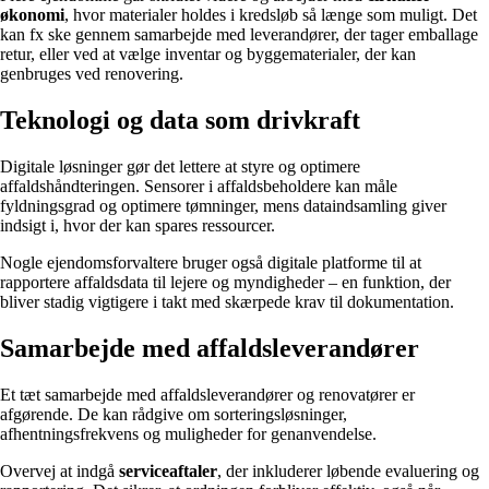
økonomi
, hvor materialer holdes i kredsløb så længe som muligt. Det
kan fx ske gennem samarbejde med leverandører, der tager emballage
retur, eller ved at vælge inventar og byggematerialer, der kan
genbruges ved renovering.
Teknologi og data som drivkraft
Digitale løsninger gør det lettere at styre og optimere
affaldshåndteringen. Sensorer i affaldsbeholdere kan måle
fyldningsgrad og optimere tømninger, mens dataindsamling giver
indsigt i, hvor der kan spares ressourcer.
Nogle ejendomsforvaltere bruger også digitale platforme til at
rapportere affaldsdata til lejere og myndigheder – en funktion, der
bliver stadig vigtigere i takt med skærpede krav til dokumentation.
Samarbejde med affaldsleverandører
Et tæt samarbejde med affaldsleverandører og renovatører er
afgørende. De kan rådgive om sorteringsløsninger,
afhentningsfrekvens og muligheder for genanvendelse.
Overvej at indgå
serviceaftaler
, der inkluderer løbende evaluering og