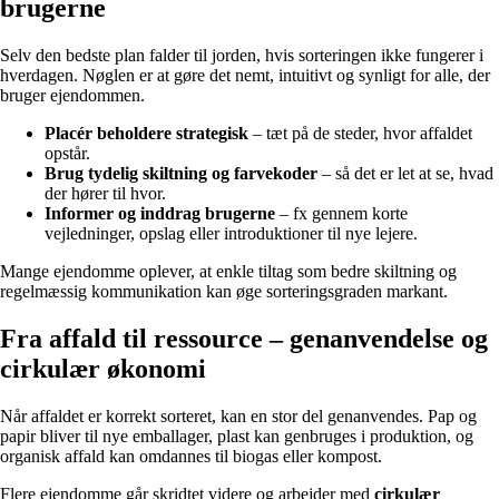
brugerne
Selv den bedste plan falder til jorden, hvis sorteringen ikke fungerer i
hverdagen. Nøglen er at gøre det nemt, intuitivt og synligt for alle, der
bruger ejendommen.
Placér beholdere strategisk
– tæt på de steder, hvor affaldet
opstår.
Brug tydelig skiltning og farvekoder
– så det er let at se, hvad
der hører til hvor.
Informer og inddrag brugerne
– fx gennem korte
vejledninger, opslag eller introduktioner til nye lejere.
Mange ejendomme oplever, at enkle tiltag som bedre skiltning og
regelmæssig kommunikation kan øge sorteringsgraden markant.
Fra affald til ressource – genanvendelse og
cirkulær økonomi
Når affaldet er korrekt sorteret, kan en stor del genanvendes. Pap og
papir bliver til nye emballager, plast kan genbruges i produktion, og
organisk affald kan omdannes til biogas eller kompost.
Flere ejendomme går skridtet videre og arbejder med
cirkulær