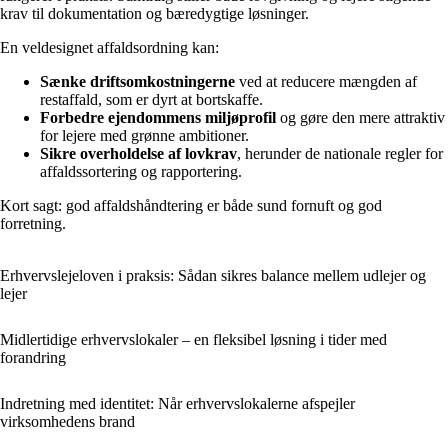
krav til dokumentation og bæredygtige løsninger.
En veldesignet affaldsordning kan:
Sænke driftsomkostningerne
ved at reducere mængden af
restaffald, som er dyrt at bortskaffe.
Forbedre ejendommens miljøprofil
og gøre den mere attraktiv
for lejere med grønne ambitioner.
Sikre overholdelse af lovkrav
, herunder de nationale regler for
affaldssortering og rapportering.
Kort sagt: god affaldshåndtering er både sund fornuft og god
forretning.
Erhvervslejeloven i praksis: Sådan sikres balance mellem udlejer og
lejer
Midlertidige erhvervslokaler – en fleksibel løsning i tider med
forandring
Indretning med identitet: Når erhvervslokalerne afspejler
virksomhedens brand