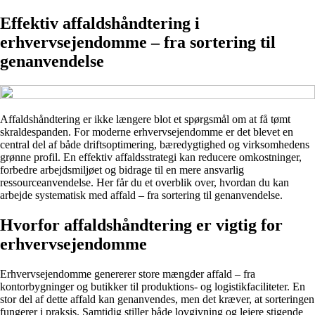
Effektiv affaldshåndtering i
erhvervsejendomme – fra sortering til
genanvendelse
Affaldshåndtering er ikke længere blot et spørgsmål om at få tømt
skraldespanden. For moderne erhvervsejendomme er det blevet en
central del af både driftsoptimering, bæredygtighed og virksomhedens
grønne profil. En effektiv affaldsstrategi kan reducere omkostninger,
forbedre arbejdsmiljøet og bidrage til en mere ansvarlig
ressourceanvendelse. Her får du et overblik over, hvordan du kan
arbejde systematisk med affald – fra sortering til genanvendelse.
Hvorfor affaldshåndtering er vigtig for
erhvervsejendomme
Erhvervsejendomme genererer store mængder affald – fra
kontorbygninger og butikker til produktions- og logistikfaciliteter. En
stor del af dette affald kan genanvendes, men det kræver, at sorteringen
fungerer i praksis. Samtidig stiller både lovgivning og lejere stigende