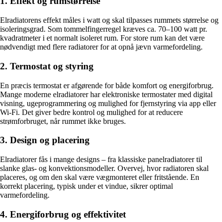
1. Effekt og rumstørrelse
Elradiatorens effekt måles i watt og skal tilpasses rummets størrelse og
isoleringsgrad. Som tommelfingerregel kræves ca. 70–100 watt pr.
kvadratmeter i et normalt isoleret rum. For store rum kan det være
nødvendigt med flere radiatorer for at opnå jævn varmefordeling.
2. Termostat og styring
En præcis termostat er afgørende for både komfort og energiforbrug.
Mange moderne elradiatorer har elektroniske termostater med digital
visning, ugeprogrammering og mulighed for fjernstyring via app eller
Wi-Fi. Det giver bedre kontrol og mulighed for at reducere
strømforbruget, når rummet ikke bruges.
3. Design og placering
Elradiatorer fås i mange designs – fra klassiske panelradiatorer til
slanke glas- og konvektionsmodeller. Overvej, hvor radiatoren skal
placeres, og om den skal være vægmonteret eller fritstående. En
korrekt placering, typisk under et vindue, sikrer optimal
varmefordeling.
4. Energiforbrug og effektivitet