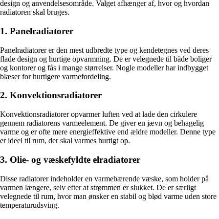
design og anvendelsesområde. Valget afhænger af, hvor og hvordan
radiatoren skal bruges.
1. Panelradiatorer
Panelradiatorer er den mest udbredte type og kendetegnes ved deres
flade design og hurtige opvarmning. De er velegnede til både boliger
og kontorer og fås i mange størrelser. Nogle modeller har indbygget
blæser for hurtigere varmefordeling.
2. Konvektionsradiatorer
Konvektionsradiatorer opvarmer luften ved at lade den cirkulere
gennem radiatorens varmeelement. De giver en jævn og behagelig
varme og er ofte mere energieffektive end ældre modeller. Denne type
er ideel til rum, der skal varmes hurtigt op.
3. Olie- og væskefyldte elradiatorer
Disse radiatorer indeholder en varmebærende væske, som holder på
varmen længere, selv efter at strømmen er slukket. De er særligt
velegnede til rum, hvor man ønsker en stabil og blød varme uden store
temperaturudsving.