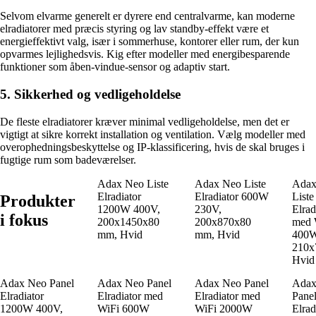
Selvom elvarme generelt er dyrere end centralvarme, kan moderne
elradiatorer med præcis styring og lav standby-effekt være et
energieffektivt valg, især i sommerhuse, kontorer eller rum, der kun
opvarmes lejlighedsvis. Kig efter modeller med energibesparende
funktioner som åben-vindue-sensor og adaptiv start.
5. Sikkerhed og vedligeholdelse
De fleste elradiatorer kræver minimal vedligeholdelse, men det er
vigtigt at sikre korrekt installation og ventilation. Vælg modeller med
overophedningsbeskyttelse og IP-klassificering, hvis de skal bruges i
fugtige rum som badeværelser.
Adax Neo Liste
Adax Neo Liste
Adax
Elradiator
Elradiator 600W
Liste
Produkter
1200W 400V,
230V,
Elrad
i fokus
200x1450x80
200x870x80
med 
mm, Hvid
mm, Hvid
400W
210x
Hvid
Adax Neo Panel
Adax Neo Panel
Adax Neo Panel
Adax
Elradiator
Elradiator med
Elradiator med
Pane
1200W 400V,
WiFi 600W
WiFi 2000W
Elrad