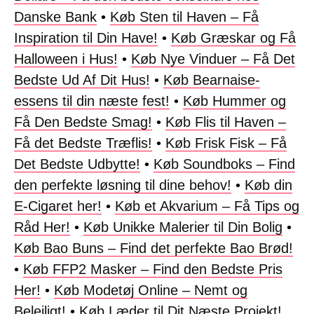
Danske Bank
•
Køb Sten til Haven – Få
Inspiration til Din Have!
•
Køb Græskar og Få
Halloween i Hus!
•
Køb Nye Vinduer – Få Det
Bedste Ud Af Dit Hus!
•
Køb Bearnaise-
essens til din næste fest!
•
Køb Hummer og
Få Den Bedste Smag!
•
Køb Flis til Haven –
Få det Bedste Træflis!
•
Køb Frisk Fisk – Få
Det Bedste Udbytte!
•
Køb Soundboks – Find
den perfekte løsning til dine behov!
•
Køb din
E-Cigaret her!
•
Køb et Akvarium – Få Tips og
Råd Her!
•
Køb Unikke Malerier til Din Bolig
•
Køb Bao Buns – Find det perfekte Bao Brød!
•
Køb FFP2 Masker – Find den Bedste Pris
Her!
•
Køb Modetøj Online – Nemt og
Belejligt!
•
Køb Læder til Dit Næste Projekt!