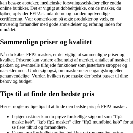
kan besøge apoteker, medicinske forsyningsselskaber eller endda
online butikker. Det er vigtigt at dobbelttjekke, om de masker, du
køber, opfylder FFP2-standarderne og har den nødvendige
certificering. Vær opmærksom på ægte produkter og vælg en
troværdig forhandler med gode anmeldelser og erfaring inden for
området.
Sammenlign priser og kvalitet
Når du køber FFP2 masker, er det vigtigt at sammenligne priser og
kvalitet. Priserne kan variere afhængigt af mærket, antallet af masker i
pakken og eventuelle tilføjede funktioner som justerbare stropper og
næseklemmer. Undersøg også, om maskerne er engangsbrug eller
genanvendelige. Vurder, hvilken type maske der bedst passer til dine
behov og budget.
Tips til at finde den bedste pris
Her er nogle nyttige tips til at finde den bedste pris på FFP2 masker:
I søgemaskiner kan du prøve forskellige søgeord som “ffp2
maske køb”, “køb ffp2 masker” eller “ffp2 mundbind køb” for at
se flere tilbud og forhandlere.
Gennemse forskellige online butikker og sammenlign priser.