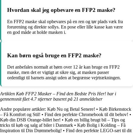
Hvordan skal jeg opbevare en FFP2 maske?
En FFP2 maske skal opbevares på en ren og tør plads væk fra
forurening og direkte sollys. En pose eller lille kasse kan være
en god måde at holde masken i.
Kan børn også bruge en FFP2 maske?
Det anbefales normalt at børn over 12 år kan bruge en FFP2
maske, men det er vigtigt at sikre sig, at masken passer
ordentligt til barnets ansigt uden at begrænse vejrtrækningen.
Artiklen Køb FFP2 Masker – Find den Bedste Pris Her! har i
gennemsnit fået
4.7
stjerner baseret på
21
anmeldelser
Andre populære artikler:
Køb Nu og Betal Senere!
•
Køb Birkenstock
– Få Komfort og Stil!
•
Find den perfekte Chromebook til dit behov!
•
Køb din DSB Orange-billet her!
•
Køb en billig brugt bil – Tips og
tricks til køb og salg af biler i Danmark
•
Køb Bolig i Kolding – Få
Inspiration til Din Drømmebolig!
•
Find den perfekte LEGO-sæt til dit