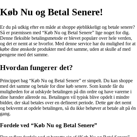
Køb Nu og Betal Senere!
Er du på udkig efter en måde at shoppe øjeblikkeligt og betale senere?
Så er præmissen med “Køb Nu og Betal Senere” lige noget for dig.
Denne fleksible betalingsmetode er blevet populær over hele verden,
og det er nemt at se hvorfor. Med denne service har du mulighed for at
købe dine ønskede produkter med det samme, uden at skulle af med
pengene med det samme.
Hvordan fungerer det?
Princippet bag “Køb Nu og Betal Senere” er simpelt. Du kan shoppe
med det samme og betale for dine køb senere. Som kunde får du
muligheden for at udskyde betalingen på din ordre og have varerne i
dine hænder allerede nu. Betalingen vil typisk blive opdelt i mindre
bidder, der skal betales over en defineret periode. Dette gør det nemt
og bekvemt at opdele betalingen, så du ikke behøver at betale alt på én
gang.
Fordele ved “Køb Nu og Betal Senere”