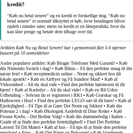
kredit?
“Køb nu betal senere” og en kredit er forskellige ting. “Køb nu
betal senere” er normalt tilknyttet et køb, hvor betalingen bliver
opdelt i mindre rater, mens en kredit er en låneprodukt, hvor du
kan låne penge og betale dem tilbage over tid.
Artiklen Køb Nu og Betal Senere! har i gennemsnit fået
3.4
stjerner
baseret på
10
anmeldelser
Andre populære artikler:
Køb Brugte Telefoner Med Garanti!
•
Køb
din Nintendo Switch i dag!
•
Køb Blinis – Få den perfekte smag til din
næste fest!
•
Køb receptmedicin online – Nemt og sikkert hos dit
lokale apotek!
•
Køb en Airfryer og Få Sundere Mad!
•
Køb af
Virksomhed – Alt du skal vide
•
Find den perfekte børsteorm til dit
hjem!
•
Køb af Kæledyr – Alt du skal vide!
•
Køb en Bil Uden
Udbetaling – Selvom du er registreret i RKI
•
Køb Græskar og Få
Halloween i Hus!
•
Find den perfekte LEGO-sæt til dit barn!
•
Køb af
Ejerlejlighed – Få Tips til at Gøre Det Nemt og Sikkert
•
Køb din
Polestar 2 i dag!
•
Køb Økologisk Andefedt til Dine Retter
•
Køb
Frosne Krebs – Det Bedste Valg!
•
Køb din drømmebolig i Italien –
Guide til at finde den perfekte ferielejlighed!
•
Find Det Perfekte
Lærred Til Dit Maleri
•
Køb af hus – Få tips til at finde den perfekte
ejendom!
•
Snus – Køb Det Nemt og Bekvemt!
•
Køb Vandrende