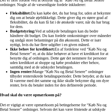
Der er flere fordele ved at benytte sig af “Køb Nu og Betal Senere”
ordninger. Nogle af de væsentligste fordele inkluderer:
Fleksibilitet:
Du kan købe det, du har brug for, uden at bekymre
dig om at betale øjeblikkeligt. Dette giver dig en større grad af
fleksibilitet, da du kan få fat i de ønskede varer, når du har brug
for dem.
Budgetstyring:
Ved at udskyde betalingen kan du bedre
håndtere dit budget. Du kan fordele omkostninger over måneder
og undgå store belastninger på din økonomi. Dette er især
nyttigt, hvis du har flere udgifter i en given måned.
Ikke behov for kreditkort:
En af fordelene ved “Køb Nu og
Betal Senere” er, at du ikke behøver at have et kreditkort for at
benytte dig af ordningen. Dette gør det nemmere for personer
uden kreditkort at shoppe og købe produkter efter behov,
samtidig med at de udskyder betalingen.
Ingen renter:
Mange “Køb Nu og Betal Senere” ordninger
tilbyder rentersikrede betalingsperioder. Dette betyder, at du kan
få varerne med det samme og ikke skulle bekymre dig om dyre
renter, hvis du betaler inden for den definerede periode.
Hvad skal du være opmærksom på?
Det er vigtigt at være opmærksom på betingelserne for “Køb Nu og
Betal Senere” ordninger. Selvom det kan være fristende at udskyde