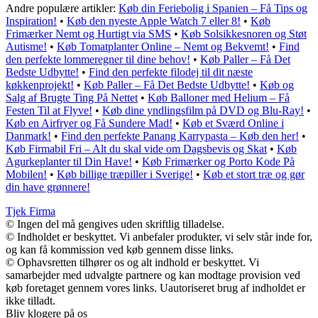
Andre populære artikler:
Køb din Feriebolig i Spanien – Få Tips og
Inspiration!
•
Køb den nyeste Apple Watch 7 eller 8!
•
Køb
Frimærker Nemt og Hurtigt via SMS
•
Køb Solsikkesnoren og Støt
Autisme!
•
Køb Tomatplanter Online – Nemt og Bekvemt!
•
Find
den perfekte lommeregner til dine behov!
•
Køb Paller – Få Det
Bedste Udbytte!
•
Find den perfekte filodej til dit næste
køkkenprojekt!
•
Køb Paller – Få Det Bedste Udbytte!
•
Køb og
Salg af Brugte Ting På Nettet
•
Køb Balloner med Helium – Få
Festen Til at Flyve!
•
Køb dine yndlingsfilm på DVD og Blu-Ray!
•
Køb en Airfryer og Få Sundere Mad!
•
Køb et Sværd Online i
Danmark!
•
Find den perfekte Panang Karrypasta – Køb den her!
•
Køb Firmabil Fri – Alt du skal vide om Dagsbevis og Skat
•
Køb
Agurkeplanter til Din Have!
•
Køb Frimærker og Porto Kode På
Mobilen!
•
Køb billige træpiller i Sverige!
•
Køb et stort træ og gør
din have grønnere!
Tjek Firma
© Ingen del må gengives uden skriftlig tilladelse.
© Indholdet er beskyttet. Vi anbefaler produkter, vi selv står inde for,
og kan få kommission ved køb gennem disse links.
© Ophavsretten tilhører os og alt indhold er beskyttet. Vi
samarbejder med udvalgte partnere og kan modtage provision ved
køb foretaget gennem vores links. Uautoriseret brug af indholdet er
ikke tilladt.
Bliv klogere på os