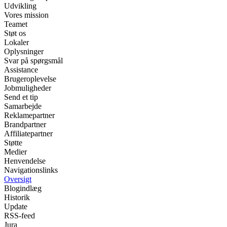
Udvikling
Vores mission
Teamet
Støt os
Lokaler
Oplysninger
Svar på spørgsmål
Assistance
Brugeroplevelse
Jobmuligheder
Send et tip
Samarbejde
Reklamepartner
Brandpartner
Affiliatepartner
Støtte
Medier
Henvendelse
Navigationslinks
Oversigt
Blogindlæg
Historik
Update
RSS-feed
Jura