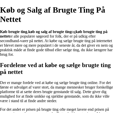
Køb og Salg af Brugte Ting På
Nettet
Køb brugte ting
,
køb og salg af brugte ting
og
køb brugte ting på
nettet
er alle populære søgeord for folk, der er på udkig efter
secondhand-varer på nettet. At købe og sælge brugte ting på internettet
er blevet mere og mere populært i de seneste år, da det giver en nem og
praktisk måde at finde gode tilbud eller sælge ting, du ikke længere har
brug for.
Fordelene ved at købe og sælge brugte ting
på nettet
Der er mange fordele ved at købe og sælge brugte ting online. For det
første er udvalget af varer stort, da mange mennesker bruger forskellige
platforme til at sætte deres brugte genstande til salg. Dette giver dig
mulighed for at finde unikke og sjældne genstande, som du ikke ville
være i stand til at finde andre steder.
For det andet er prisen på brugte ting ofte meget lavere end prisen på