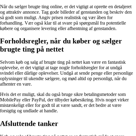
Når du sælger brugte ting online, er det vigtigt at oprette en detaljeret
og attraktiv annonce. Tag gode billeder af genstanden og beskriv den
så godt som muligt. Angiv prisen realistisk og vær åben for
forhandling. Vær også klar til at svare på spørgsmål fra potentielle
købere og organisere levering eller afhentning af genstanden.
Forholdsregler, når du køber og sælger
brugte ting på nettet
Selvom køb og salg af brugte ting på nettet kan være en fantastisk
oplevelse, er det vigtigt at tage nogle forholdsregler for at undgå
svindel eller dårlige oplevelser. Undgå at sende penge eller personlige
oplysninger til ukendte sælgere, og mød altid op personligt, når du
afhenter en vare.
Hvis det er muligt, skal du også bruge sikre betalingsmetoder som
MobilePay eller PayPal, der tilbyder købesikring. Hvis noget virker
mistænkeligt eller for godt til at være sandt, er det bedre at være
forsigtig og undlade at handle.
Afsluttende tanker