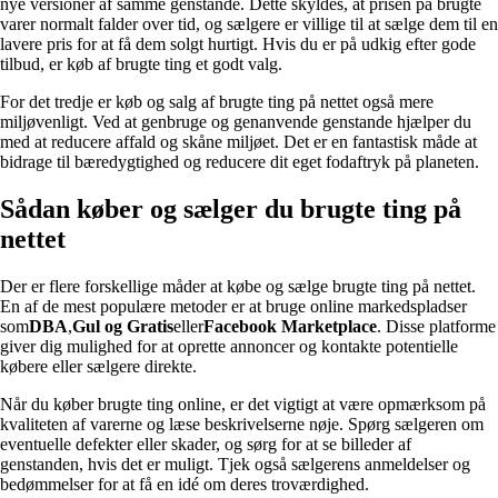
nye versioner af samme genstande. Dette skyldes, at prisen på brugte
varer normalt falder over tid, og sælgere er villige til at sælge dem til en
lavere pris for at få dem solgt hurtigt. Hvis du er på udkig efter gode
tilbud, er køb af brugte ting et godt valg.
For det tredje er køb og salg af brugte ting på nettet også mere
miljøvenligt. Ved at genbruge og genanvende genstande hjælper du
med at reducere affald og skåne miljøet. Det er en fantastisk måde at
bidrage til bæredygtighed og reducere dit eget fodaftryk på planeten.
Sådan køber og sælger du brugte ting på
nettet
Der er flere forskellige måder at købe og sælge brugte ting på nettet.
En af de mest populære metoder er at bruge online markedspladser
som
DBA
,
Gul og Gratis
eller
Facebook Marketplace
. Disse platforme
giver dig mulighed for at oprette annoncer og kontakte potentielle
købere eller sælgere direkte.
Når du køber brugte ting online, er det vigtigt at være opmærksom på
kvaliteten af varerne og læse beskrivelserne nøje. Spørg sælgeren om
eventuelle defekter eller skader, og sørg for at se billeder af
genstanden, hvis det er muligt. Tjek også sælgerens anmeldelser og
bedømmelser for at få en idé om deres troværdighed.