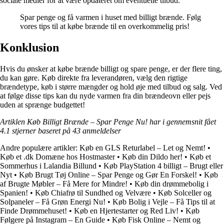
sociale medier for at være opdateret om eventuelle tilbud.
Spar penge og få varmen i huset med billigt brænde. Følg
vores tips til at købe brænde til en overkommelig pris!
Konklusion
Hvis du ønsker at købe brænde billigt og spare penge, er der flere ting,
du kan gøre. Køb direkte fra leverandøren, vælg den rigtige
brændetype, køb i større mængder og hold øje med tilbud og salg. Ved
at følge disse tips kan du nyde varmen fra din brændeovn eller pejs
uden at sprænge budgettet!
Artiklen Køb Billigt Brænde – Spar Penge Nu! har i gennemsnit fået
4.1
stjerner baseret på
43
anmeldelser
Andre populære artikler:
Køb en GLS Returlabel – Let og Nemt!
•
Køb et .dk Domæne hos Hostmaster
•
Køb din Dildo her!
•
Køb et
Sommerhus i Lalandia Billund
•
Køb PlayStation 4 billigt – Brugt eller
Nyt
•
Køb Brugt Tøj Online – Spar Penge og Gør En Forskel!
•
Køb
af Brugte Møbler – Få Mere for Mindre!
•
Køb din drømmebolig i
Spanien!
•
Køb Chiafrø til Sundhed og Velvære
•
Køb Solceller og
Solpaneler – Få Grøn Energi Nu!
•
Køb Bolig i Vejle – Få Tips til at
Finde Drømmehuset!
•
Køb en Hjertestarter og Red Liv!
•
Køb
Følgere på Instagram – En Guide
•
Køb Fisk Online – Nemt og