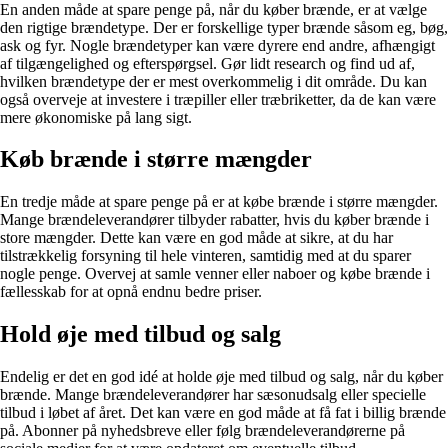
En anden måde at spare penge på, når du køber brænde, er at vælge
den rigtige brændetype. Der er forskellige typer brænde såsom eg, bøg,
ask og fyr. Nogle brændetyper kan være dyrere end andre, afhængigt
af tilgængelighed og efterspørgsel. Gør lidt research og find ud af,
hvilken brændetype der er mest overkommelig i dit område. Du kan
også overveje at investere i træpiller eller træbriketter, da de kan være
mere økonomiske på lang sigt.
Køb brænde i større mængder
En tredje måde at spare penge på er at købe brænde i større mængder.
Mange brændeleverandører tilbyder rabatter, hvis du køber brænde i
store mængder. Dette kan være en god måde at sikre, at du har
tilstrækkelig forsyning til hele vinteren, samtidig med at du sparer
nogle penge. Overvej at samle venner eller naboer og købe brænde i
fællesskab for at opnå endnu bedre priser.
Hold øje med tilbud og salg
Endelig er det en god idé at holde øje med tilbud og salg, når du køber
brænde. Mange brændeleverandører har sæsonudsalg eller specielle
tilbud i løbet af året. Det kan være en god måde at få fat i billig brænde
på. Abonner på nyhedsbreve eller følg brændeleverandørerne på