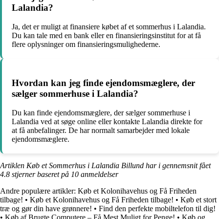
Lalandia?
Ja, det er muligt at finansiere købet af et sommerhus i Lalandia.
Du kan tale med en bank eller en finansieringsinstitut for at få
flere oplysninger om finansieringsmulighederne.
Hvordan kan jeg finde ejendomsmæglere, der
sælger sommerhuse i Lalandia?
Du kan finde ejendomsmæglere, der sælger sommerhuse i
Lalandia ved at søge online eller kontakte Lalandia direkte for
at få anbefalinger. De har normalt samarbejder med lokale
ejendomsmæglere.
Artiklen Køb et Sommerhus i Lalandia Billund har i gennemsnit fået
4.8
stjerner baseret på
10
anmeldelser
Andre populære artikler:
Køb et Kolonihavehus og Få Friheden
tilbage!
•
Køb et Kolonihavehus og Få Friheden tilbage!
•
Køb et stort
træ og gør din have grønnere!
•
Find den perfekte mobiltelefon til dig!
•
Køb af Brugte Computere – Få Mest Muligt for Penge!
•
Køb og