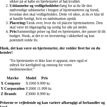
sikker på at købe en hjertestarter af høj kvalitet.
Uddannelse og vedligeholdelse:
Sørg for at du får den
nødvendige uddannelse i brugen af hjertestarteren og forstå,
hvordan den skal vedligeholdes. Dette vil sikre, at du er klar til
at handle hurtigt, hvis en nødsituation opstår.
Placering:
Tænk over, hvor du vil placere hjertestarteren. Den
skal være let tilgængelig og synlig for alle på stedet.
Pris:
Sammenlign priser og find en hjertestarter, der passer til dit
budget. Husk, at det er en investering i sikkerhed og kan
potentielt redde liv.
Husk, det kan være en hjertestarter, der redder livet for en du
kender!
“En hjertestarter er ikke kun et apparat, men også et
udtryk for kærlighed og omsorg for vores
medmennesker.”
Mærke
Model
Pris
X Company
X1000
9.999 kr.
Y Corporation
Y2000
11.999 kr.
Z Brands
Z3000
8.999 kr.
Priserne er vejledende og kan variere afhængigt af forhandler og
land.