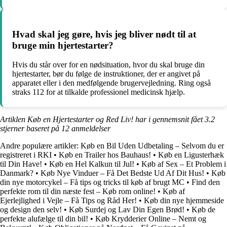
Hvad skal jeg gøre, hvis jeg bliver nødt til at
bruge min hjertestarter?
Hvis du står over for en nødsituation, hvor du skal bruge din
hjertestarter, bør du følge de instruktioner, der er angivet på
apparatet eller i den medfølgende brugervejledning. Ring også
straks 112 for at tilkalde professionel medicinsk hjælp.
Artiklen Køb en Hjertestarter og Red Liv! har i gennemsnit fået
3.2
stjerner baseret på
12
anmeldelser
Andre populære artikler:
Køb en Bil Uden Udbetaling – Selvom du er
registreret i RKI
•
Køb en Trailer hos Bauhaus!
•
Køb en Ligusterhæk
til Din Have!
•
Køb en Hel Kalkun til Jul!
•
Køb af Sex – Et Problem i
Danmark?
•
Køb Nye Vinduer – Få Det Bedste Ud Af Dit Hus!
•
Køb
din nye motorcykel – Få tips og tricks til køb af brugt MC
•
Find den
perfekte rom til din næste fest – Køb rom online!
•
Køb af
Ejerlejlighed i Vejle – Få Tips og Råd Her!
•
Køb din nye hjemmeside
og design den selv!
•
Køb Surdej og Lav Din Egen Brød!
•
Køb de
perfekte alufælge til din bil!
•
Køb Krydderier Online – Nemt og