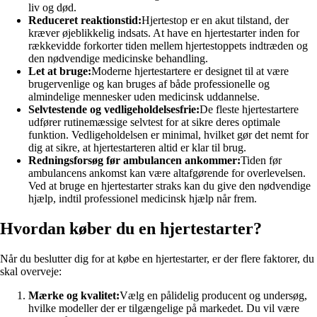
liv og død.
Reduceret reaktionstid:
Hjertestop er en akut tilstand, der
kræver øjeblikkelig indsats. At have en hjertestarter inden for
rækkevidde forkorter tiden mellem hjertestoppets indtræden og
den nødvendige medicinske behandling.
Let at bruge:
Moderne hjertestartere er designet til at være
brugervenlige og kan bruges af både professionelle og
almindelige mennesker uden medicinsk uddannelse.
Selvtestende og vedligeholdelsesfrie:
De fleste hjertestartere
udfører rutinemæssige selvtest for at sikre deres optimale
funktion. Vedligeholdelsen er minimal, hvilket gør det nemt for
dig at sikre, at hjertestarteren altid er klar til brug.
Redningsforsøg før ambulancen ankommer:
Tiden før
ambulancens ankomst kan være altafgørende for overlevelsen.
Ved at bruge en hjertestarter straks kan du give den nødvendige
hjælp, indtil professionel medicinsk hjælp når frem.
Hvordan køber du en hjertestarter?
Når du beslutter dig for at købe en hjertestarter, er der flere faktorer, du
skal overveje:
Mærke og kvalitet:
Vælg en pålidelig producent og undersøg,
hvilke modeller der er tilgængelige på markedet. Du vil være