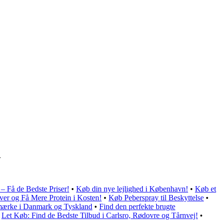
.
 – Få de Bedste Priser!
•
Køb din nye lejlighed i København!
•
Køb et
ver og Få Mere Protein i Kosten!
•
Køb Peberspray til Beskyttelse
•
mærke i Danmark og Tyskland
•
Find den perfekte brugte
•
Let Køb: Find de Bedste Tilbud i Carlsro, Rødovre og Tårnvej!
•