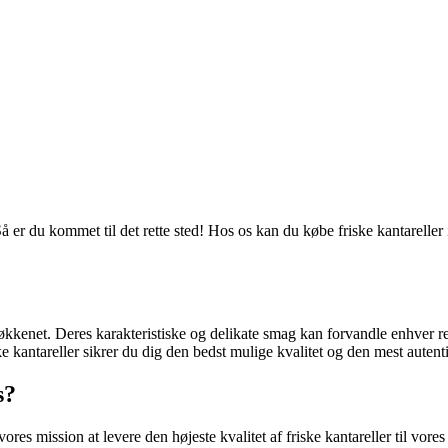
? Så er du kommet til det rette sted! Hos os kan du købe friske kantarelle
 køkkenet. Deres karakteristiske og delikate smag kan forvandle enhver re
ke kantareller sikrer du dig den bedst mulige kvalitet og den mest auten
s?
vores mission at levere den højeste kvalitet af friske kantareller til vore