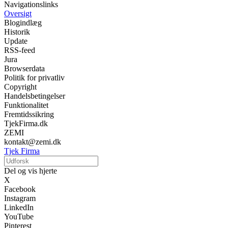
Navigationslinks
Oversigt
Blogindlæg
Historik
Update
RSS-feed
Jura
Browserdata
Politik for privatliv
Copyright
Handelsbetingelser
Funktionalitet
Fremtidssikring
TjekFirma.dk
ZEMI
kontakt@zemi.dk
Tjek Firma
Del og vis hjerte
X
Facebook
Instagram
LinkedIn
YouTube
Pinterest