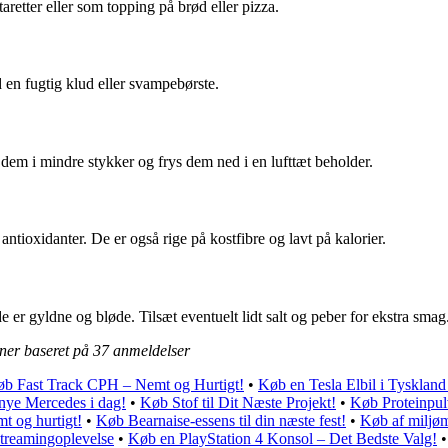
taretter eller som topping på brød eller pizza.
d en fugtig klud eller svampebørste.
r dem i mindre stykker og frys dem ned i en lufttæt beholder.
 antioxidanter. De er også rige på kostfibre og lavt på kalorier.
 de er gyldne og bløde. Tilsæt eventuelt lidt salt og peber for ekstra smag
rner baseret på
37
anmeldelser
b Fast Track CPH – Nemt og Hurtigt!
•
Køb en Tesla Elbil i Tyskland
nye Mercedes i dag!
•
Køb Stof til Dit Næste Projekt!
•
Køb Proteinpul
t og hurtigt!
•
Køb Bearnaise-essens til din næste fest!
•
Køb af miljø
reamingoplevelse
•
Køb en PlayStation 4 Konsol – Det Bedste Valg!