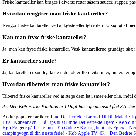
Friske kantareller kan bruges i diverse retter såsom saucer, supper, pas
Hvordan rengører man friske kantareller?
Rengør friske kantareller ved at børste eller tørre dem forsigtigt af me
Kan man fryse friske kantareller?
Ja, man kan fryse friske kantareller. Vask kantarellerne grundigt, skæ
Er kantareller sunde?
Ja, kantareller er sunde, da de indeholder flere vitaminer, mineraler og
Hvordan tilbereder man friske kantareller?
Tilbered friske kantareller ved at stege dem let i smør eller olie, indtil
Artiklen Køb Friske Kantareller I Dag! har i gennemsnit fået
3.5
stje
Andre populære artikler:
Find Det Perfekte Lærred Til Dit Maleri
•
Kø
Hus i København – Få Tips til at Finde Det Perfekte Hjem
•
Køb din 
Køb Følgere på Instagram – En Guide
•
Køb og hent hos Føtex – Nem
campingvogn til din næste ferie!
•
Køb Apple TV 4K – Den Bedste St