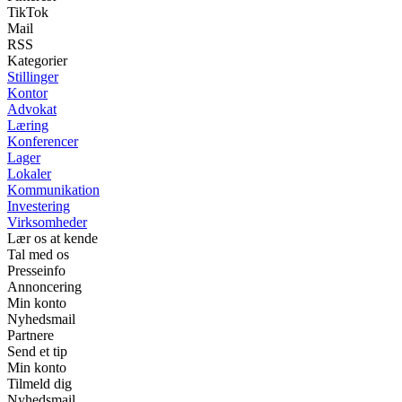
TikTok
Mail
RSS
Kategorier
Stillinger
Kontor
Advokat
Læring
Konferencer
Lager
Lokaler
Kommunikation
Investering
Virksomheder
Lær os at kende
Tal med os
Presseinfo
Annoncering
Min konto
Nyhedsmail
Partnere
Send et tip
Min konto
Tilmeld dig
Nyhedsmail