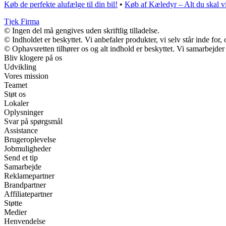
Køb de perfekte alufælge til din bil!
•
Køb af Kæledyr – Alt du skal v
Tjek Firma
© Ingen del må gengives uden skriftlig tilladelse.
© Indholdet er beskyttet. Vi anbefaler produkter, vi selv står inde fo
© Ophavsretten tilhører os og alt indhold er beskyttet. Vi samarbejder
Bliv klogere på os
Udvikling
Vores mission
Teamet
Støt os
Lokaler
Oplysninger
Svar på spørgsmål
Assistance
Brugeroplevelse
Jobmuligheder
Send et tip
Samarbejde
Reklamepartner
Brandpartner
Affiliatepartner
Støtte
Medier
Henvendelse