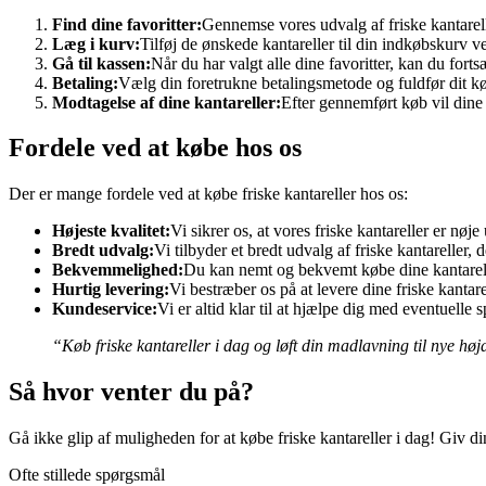
Find dine favoritter:
Gennemse vores udvalg af friske kantarelle
Læg i kurv:
Tilføj de ønskede kantareller til din indkøbskurv v
Gå til kassen:
Når du har valgt alle dine favoritter, kan du forts
Betaling:
Vælg din foretrukne betalingsmetode og fuldfør dit køb
Modtagelse af dine kantareller:
Efter gennemført køb vil dine f
Fordele ved at købe hos os
Der er mange fordele ved at købe friske kantareller hos os:
Højeste kvalitet:
Vi sikrer os, at vores friske kantareller er nø
Bredt udvalg:
Vi tilbyder et bredt udvalg af friske kantareller, 
Bekvemmelighed:
Du kan nemt og bekvemt købe dine kantarelle
Hurtig levering:
Vi bestræber os på at levere dine friske kanta
Kundeservice:
Vi er altid klar til at hjælpe dig med eventuelle 
“Køb friske kantareller i dag og løft din madlavning til nye 
Så hvor venter du på?
Gå ikke glip af muligheden for at købe friske kantareller i dag! Giv d
Ofte stillede spørgsmål