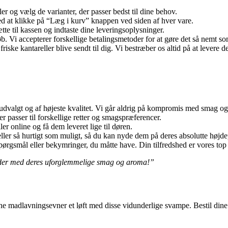
r og vælg de varianter, der passer bedst til dine behov.
ed at klikke på “Læg i kurv” knappen ved siden af ​​hver vare.
ætte til kassen og indtaste dine leveringsoplysninger.
. Vi accepterer forskellige betalingsmetoder for at gøre det så nemt so
riske kantareller blive sendt til dig. Vi bestræber os altid på at levere 
je udvalgt og af højeste kvalitet. Vi går aldrig på kompromis med smag og
der passer til forskellige retter og smagspræferencer.
r online og få dem leveret lige til døren.
reller så hurtigt som muligt, så du kan nyde dem på deres absolutte højd
spørgsmål eller bekymringer, du måtte have. Din tilfredshed er vores top p
højder med deres uforglemmelige smag og aroma!”
ine madlavningsevner et løft med disse vidunderlige svampe. Bestil dine 