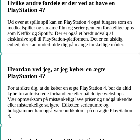
Hvilke andre fordele er der ved at have en
PlayStation 4?
Ud over at spille spil kan en PlayStation 4 også fungere som en
medieafspiller og streame film og serier gennem forskellige apps
som Netflix og Spotify. Der er også et bredt udvalg af
eksklusive spil til PlayStation-platformen. Det er en alsidig
enhed, der kan underholde dig på mange forskellige måder.
Hvordan ved jeg, at jeg køber en ægte
PlayStation 4?
For at sikre dig, at du køber en ægte PlayStation 4, bør du altid
købe fra autoriserede forhandlere eller pålidelige webshops.
Vær opmærksom på mistænkeligt lave priser og undgå ukendte
eller mistænkelige sælgere. Etiketter, serienumre og
hologrammer kan også være indikatorer på en ægte PlayStation
4.