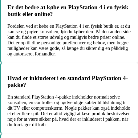
Er det bedre at købe en PlayStation 4 i en fysisk
butik eller online?
Fordelen ved at købe en PlayStation 4 i en fysisk butik er, at du
kan se og prøve konsollen, før du køber den. På den anden side
kan du finde et større udvalg og muligvis bedre priser online.
Det er op til dine personlige præferencer og behov, men begge
muligheder kan være gode, så længe du sikrer dig en pålidelig
og autoriseret forhandler.
Hvad er inkluderet i en standard PlayStation 4-
pakke?
En standard PlayStation 4-pakke indeholder normalt selve
konsollen, en controller og nødvendige kabler til tilslutning til
dit TV eller computerskærm. Nogle pakker kan også indeholde
et eller flere spil. Det er altid vigtigt at læse produktbeskrivelsen
nøje for at være sikker på, hvad der er inkluderet i pakken, når
du foretager dit køb.