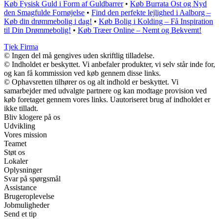
Køb Fysisk Guld i Form af Guldbarrer
•
Køb Burrata Ost og Nyd
den Smagfulde Fornøjelse
•
Find den perfekte lejlighed i Aalborg –
Køb din drømmebolig i dag!
•
Køb Bolig i Kolding – Få Inspiration
til Din Drømmebolig!
•
Køb Træer Online – Nemt og Bekvemt!
Tjek Firma
© Ingen del må gengives uden skriftlig tilladelse.
© Indholdet er beskyttet. Vi anbefaler produkter, vi selv står inde for,
og kan få kommission ved køb gennem disse links.
© Ophavsretten tilhører os og alt indhold er beskyttet. Vi
samarbejder med udvalgte partnere og kan modtage provision ved
køb foretaget gennem vores links. Uautoriseret brug af indholdet er
ikke tilladt.
Bliv klogere på os
Udvikling
Vores mission
Teamet
Støt os
Lokaler
Oplysninger
Svar på spørgsmål
Assistance
Brugeroplevelse
Jobmuligheder
Send et tip