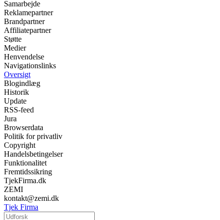
Samarbejde
Reklamepartner
Brandpartner
Affiliatepartner
Støtte
Medier
Henvendelse
Navigationslinks
Oversigt
Blogindlæg
Historik
Update
RSS-feed
Jura
Browserdata
Politik for privatliv
Copyright
Handelsbetingelser
Funktionalitet
Fremtidssikring
TjekFirma.dk
ZEMI
kontakt@zemi.dk
Tjek Firma