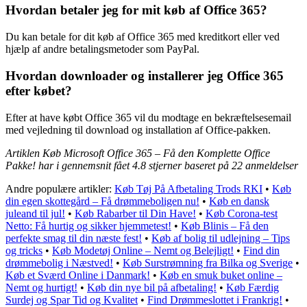
Hvordan betaler jeg for mit køb af Office 365?
Du kan betale for dit køb af Office 365 med kreditkort eller ved
hjælp af andre betalingsmetoder som PayPal.
Hvordan downloader og installerer jeg Office 365
efter købet?
Efter at have købt Office 365 vil du modtage en bekræftelsesemail
med vejledning til download og installation af Office-pakken.
Artiklen Køb Microsoft Office 365 – Få den Komplette Office
Pakke! har i gennemsnit fået
4.8
stjerner baseret på
22
anmeldelser
Andre populære artikler:
Køb Tøj På Afbetaling Trods RKI
•
Køb
din egen skottegård – Få drømmeboligen nu!
•
Køb en dansk
juleand til jul!
•
Køb Rabarber til Din Have!
•
Køb Corona-test
Netto: Få hurtig og sikker hjemmetest!
•
Køb Blinis – Få den
perfekte smag til din næste fest!
•
Køb af bolig til udlejning – Tips
og tricks
•
Køb Modetøj Online – Nemt og Belejligt!
•
Find din
drømmebolig i Næstved!
•
Køb Surstrømning fra Bilka og Sverige
•
Køb et Sværd Online i Danmark!
•
Køb en smuk buket online –
Nemt og hurtigt!
•
Køb din nye bil på afbetaling!
•
Køb Færdig
Surdej og Spar Tid og Kvalitet
•
Find Drømmeslottet i Frankrig!
•