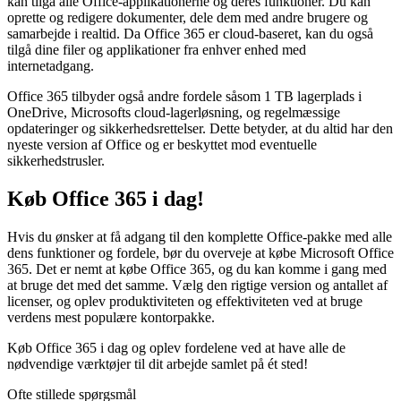
kan tilgå alle Office-applikationerne og deres funktioner. Du kan
oprette og redigere dokumenter, dele dem med andre brugere og
samarbejde i realtid. Da Office 365 er cloud-baseret, kan du også
tilgå dine filer og applikationer fra enhver enhed med
internetadgang.
Office 365 tilbyder også andre fordele såsom 1 TB lagerplads i
OneDrive, Microsofts cloud-lagerløsning, og regelmæssige
opdateringer og sikkerhedsrettelser. Dette betyder, at du altid har den
nyeste version af Office og er beskyttet mod eventuelle
sikkerhedstrusler.
Køb Office 365 i dag!
Hvis du ønsker at få adgang til den komplette Office-pakke med alle
dens funktioner og fordele, bør du overveje at købe Microsoft Office
365. Det er nemt at købe Office 365, og du kan komme i gang med
at bruge det med det samme. Vælg den rigtige version og antallet af
licenser, og oplev produktiviteten og effektiviteten ved at bruge
verdens mest populære kontorpakke.
Køb Office 365 i dag og oplev fordelene ved at have alle de
nødvendige værktøjer til dit arbejde samlet på ét sted!
Ofte stillede spørgsmål