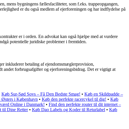
eden, mens bygningens fællesfaciliteter, som f.eks. trappeopgangen,
ejerlejlighed er du også medlem af ejerforeningen og har indflydelse på
 kontrakter er i orden. En advokat kan også hjælpe med at vurdere
ndgå potentielle juridiske problemer i fremtiden.
er inkluderer betaling af ejendomsmæglerprovision,
 andet forbrugsafgifter og ejerforeningsbidrag. Det er vigtigt at
•
Køb Sur-Sød Sovs – Få Den Bedste Smag!
•
Køb en Skildpadde –
e Østers i København
•
Køb den perfekte racercykel til dig!
•
Køb
Sværd Online i Danmark!
•
Find den perfekte router til dit internet –
til Dine Retter
•
Køb Dao Labels og Koder til Returlabel
•
Køb