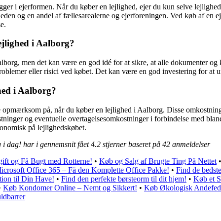
igger i ejerformen. Når du køber en lejlighed, ejer du kun selve lejligh
igheden og en andel af fællesarealerne og ejerforeningen. Ved køb af en 
e.
ejlighed i Aalborg?
alborg, men det kan være en god idé for at sikre, at alle dokumenter og
roblemer eller risici ved købet. Det kan være en god investering for at u
hed i Aalborg?
opmærksom på, når du køber en lejlighed i Aalborg. Disse omkostning
tninger og eventuelle overtagelsesomkostninger i forbindelse med blandt
konomisk på lejlighedskøbet.
 i dag! har i gennemsnit fået
4.2
stjerner baseret på
42
anmeldelser
ift og Få Bugt med Rotterne!
•
Køb og Salg af Brugte Ting På Nettet
crosoft Office 365 – Få den Komplette Office Pakke!
•
Find de bedst
tion til Din Have!
•
Find den perfekte børsteorm til dit hjem!
•
Køb et 
•
Køb Kondomer Online – Nemt og Sikkert!
•
Køb Økologisk Andefedt 
ldbarrer