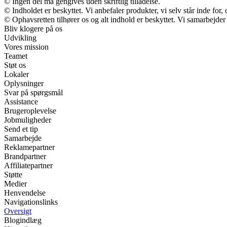
© Ingen del må gengives uden skriftlig tilladelse.
© Indholdet er beskyttet. Vi anbefaler produkter, vi selv står inde fo
© Ophavsretten tilhører os og alt indhold er beskyttet. Vi samarbejder
Bliv klogere på os
Udvikling
Vores mission
Teamet
Støt os
Lokaler
Oplysninger
Svar på spørgsmål
Assistance
Brugeroplevelse
Jobmuligheder
Send et tip
Samarbejde
Reklamepartner
Brandpartner
Affiliatepartner
Støtte
Medier
Henvendelse
Navigationslinks
Oversigt
Blogindlæg