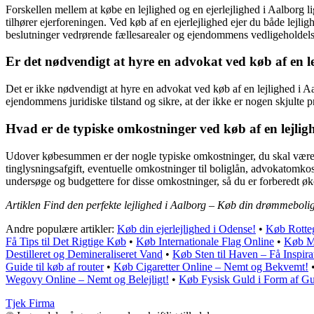
Forskellen mellem at købe en lejlighed og en ejerlejlighed i Aalborg l
tilhører ejerforeningen. Ved køb af en ejerlejlighed ejer du både lejl
beslutninger vedrørende fællesarealer og ejendommens vedligeholdels
Er det nødvendigt at hyre en advokat ved køb af en l
Det er ikke nødvendigt at hyre en advokat ved køb af en lejlighed i A
ejendommens juridiske tilstand og sikre, at der ikke er nogen skjulte p
Hvad er de typiske omkostninger ved køb af en lejlig
Udover købesummen er der nogle typiske omkostninger, du skal være 
tinglysningsafgift, eventuelle omkostninger til boliglån, advokatomkos
undersøge og budgettere for disse omkostninger, så du er forberedt ø
Artiklen Find den perfekte lejlighed i Aalborg – Køb din drømmebolig
Andre populære artikler:
Køb din ejerlejlighed i Odense!
•
Køb Rotteg
Få Tips til Det Rigtige Køb
•
Køb Internationale Flag Online
•
Køb Mi
Destilleret og Demineraliseret Vand
•
Køb Sten til Haven – Få Inspira
Guide til køb af router
•
Køb Cigaretter Online – Nemt og Bekvemt!
Wegovy Online – Nemt og Belejligt!
•
Køb Fysisk Guld i Form af Gu
Tjek Firma