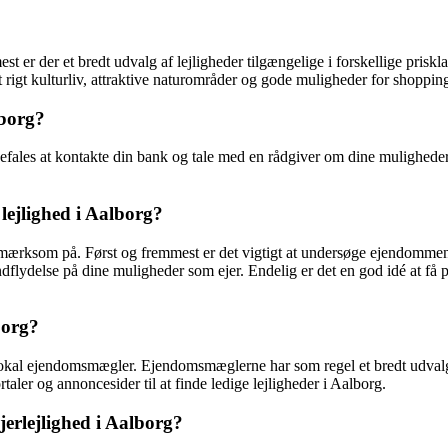
st er der et bredt udvalg af lejligheder tilgængelige i forskellige priskl
rigt kulturliv, attraktive naturområder og gode muligheder for shoppin
lborg?
nbefales at kontakte din bank og tale med en rådgiver om dine mulighede
ejlighed i Aalborg?
opmærksom på. Først og fremmest er det vigtigt at undersøge ejendommen
lydelse på dine muligheder som ejer. Endelig er det en god idé at få pro
borg?
n lokal ejendomsmægler. Ejendomsmæglerne har som regel et bredt udvalg
aler og annoncesider til at finde ledige lejligheder i Aalborg.
jerlejlighed i Aalborg?