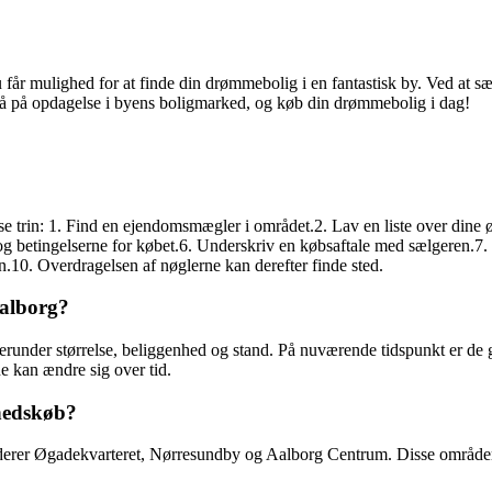
får mulighed for at finde din drømmebolig i en fantastisk by. Ved at sæ
å gå på opdagelse i byens boligmarked, og køb din drømmebolig i dag!
disse trin: 1. Find en ejendomsmægler i området.2. Lav en liste over dine
betingelserne for købet.6. Underskriv en købsaftale med sælgeren.7. K
10. Overdragelsen af nøglerne kan derefter finde sted.
Aalborg?
r, herunder størrelse, beliggenhed og stand. På nuværende tidspunkt er d
e kan ændre sig over tid.
ghedskøb?
erer Øgadekvarteret, Nørresundby og Aalborg Centrum. Disse områder ti