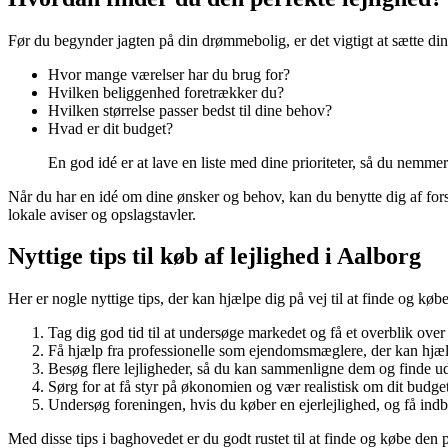
Før du begynder jagten på din drømmebolig, er det vigtigt at sætte di
Hvor mange værelser har du brug for?
Hvilken beliggenhed foretrækker du?
Hvilken størrelse passer bedst til dine behov?
Hvad er dit budget?
En god idé er at lave en liste med dine prioriteter, så du nemme
Når du har en idé om dine ønsker og behov, kan du benytte dig af for
lokale aviser og opslagstavler.
Nyttige tips til køb af lejlighed i Aalborg
Her er nogle nyttige tips, der kan hjælpe dig på vej til at finde og k
Tag dig god tid til at undersøge markedet og få et overblik over
Få hjælp fra professionelle som ejendomsmæglere, der kan hjæl
Besøg flere lejligheder, så du kan sammenligne dem og finde ud a
Sørg for at få styr på økonomien og vær realistisk om dit budget
Undersøg foreningen, hvis du køber en ejerlejlighed, og få indbl
Med disse tips i baghovedet er du godt rustet til at finde og købe den p