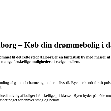
alborg – Køb din drømmebolig i d
kommet til det rette sted! Aalborg er en fantastisk by med masser 
er mange forskellige muligheder at vælge imellem.
nding af gammel charme og moderne livsstil. Byen er kendt for sit pulse
r.
 et bredt udvalg af boliger i forskellige prisklasser. Byen byder på b
 er der noget for enhver smag og behov.