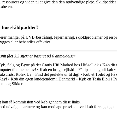
, ressourcer og viden til at give den den nødvendige pleje. Skildpadder e
købe en.
å hos skildpadder?
derer mangel på UVB-bestråling, fejlernæring, skjoldproblemer og resp
gges eller behandles effektivt.
snit fået
3.3
stjerner baseret på
6
anmeldelser
øb, Salg og Bytte på det Gratis Hifi Marked hos Hifi4all.dk
•
Køb dit
mputer til dine behov!
•
Køb en brugt sejlbåd – Få tips til et godt køb
•
uksuriøst Rolex Ur – Find det perfekte ur til dig!
•
Køb et Toilet og Få 
Ray!
•
Køb din egen landejendom i Danmark!
•
Køb en Tesla Elbil i T
mt og Sikkert
, og kan få kommission ved køb gennem disse links.
med udvalgte partnere og kan modtage provision ved køb foretaget gennem