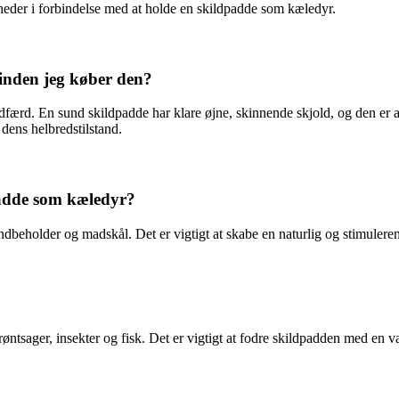
der i forbindelse med at holde en skildpadde som kæledyr.
inden jeg køber den?
ærd. En sund skildpadde har klare øjne, skinnende skjold, og den er akt
dens helbredstilstand.
dpadde som kæledyr?
beholder og madskål. Det er vigtigt at skabe en naturlig og stimulerend
grøntsager, insekter og fisk. Det er vigtigt at fodre skildpadden med en 