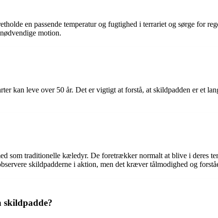
pretholde en passende temperatur og fugtighed i terrariet og sørge for r
n nødvendige motion.
rter kan leve over 50 år. Det er vigtigt at forstå, at skildpadden er et
ed som traditionelle kæledyr. De foretrækker normalt at blive i deres 
observere skildpadderne i aktion, men det kræver tålmodighed og forståe
n skildpadde?