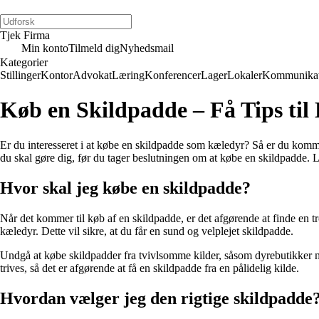
Tjek Firma
Min konto
Tilmeld dig
Nyhedsmail
Kategorier
Stillinger
Kontor
Advokat
Læring
Konferencer
Lager
Lokaler
Kommunikat
Køb en Skildpadde – Få Tips til
Er du interesseret i at købe en skildpadde som kæledyr? Så er du kommet ti
du skal gøre dig, før du tager beslutningen om at købe en skildpadde.
Hvor skal jeg købe en skildpadde?
Når det kommer til køb af en skildpadde, er det afgørende at finde en t
kæledyr. Dette vil sikre, at du får en sund og velplejet skildpadde.
Undgå at købe skildpadder fra tvivlsomme kilder, såsom dyrebutikker m
trives, så det er afgørende at få en skildpadde fra en pålidelig kilde.
Hvordan vælger jeg den rigtige skildpadde