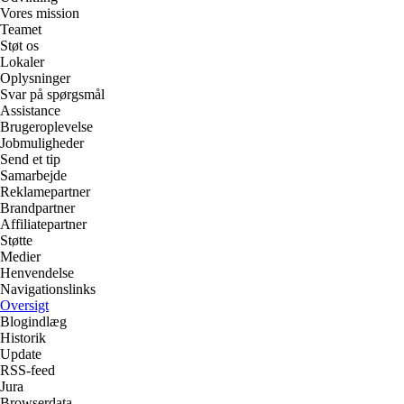
Vores mission
Teamet
Støt os
Lokaler
Oplysninger
Svar på spørgsmål
Assistance
Brugeroplevelse
Jobmuligheder
Send et tip
Samarbejde
Reklamepartner
Brandpartner
Affiliatepartner
Støtte
Medier
Henvendelse
Navigationslinks
Oversigt
Blogindlæg
Historik
Update
RSS-feed
Jura
Browserdata