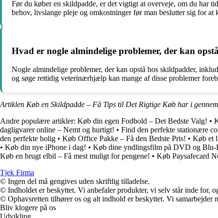
Før du køber en skildpadde, er det vigtigt at overveje, om du har tid
behov, livslange pleje og omkostninger før man beslutter sig for at 
Hvad er nogle almindelige problemer, der kan opst
Nogle almindelige problemer, der kan opstå hos skildpadder, inklu
og søge rettidig veterinærhjælp kan mange af disse problemer foreby
Artiklen Køb en Skildpadde – Få Tips til Det Rigtige Køb har i gennem
Andre populære artikler:
Køb din egen Fodbold – Det Bedste Valg!
•
K
dagligvarer online – Nemt og hurtigt!
•
Find den perfekte stationære co
den perfekte bolig
•
Køb Office Pakke – Få den Bedste Pris!
•
Køb et l
•
Køb din nye iPhone i dag!
•
Køb dine yndlingsfilm på DVD og Blu-
Køb en brugt elbil – Få mest muligt for pengene!
•
Køb Paysafecard Ne
Tjek Firma
© Ingen del må gengives uden skriftlig tilladelse.
© Indholdet er beskyttet. Vi anbefaler produkter, vi selv står inde for
© Ophavsretten tilhører os og alt indhold er beskyttet. Vi samarbejder 
Bliv klogere på os
Udvikling