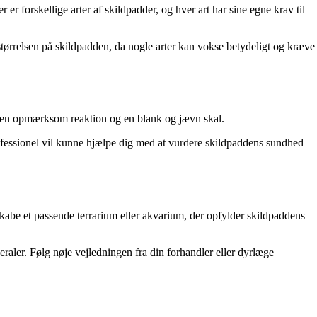
 er forskellige arter af skildpadder, og hver art har sine egne krav til
 størrelsen på skildpadden, da nogle arter kan vokse betydeligt og kræve
e, en opmærksom reaktion og en blank og jævn skal.
ofessionel vil kunne hjælpe dig med at vurdere skildpaddens sundhed
t skabe et passende terrarium eller akvarium, der opfylder skildpaddens
eraler. Følg nøje vejledningen fra din forhandler eller dyrlæge