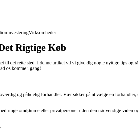
ion
Investering
Virksomheder
 Det Rigtige Køb
l det rette sted. I denne artikel vil vi give dig nogle nyttige tips og rå
 Lad os komme i gang!
roværdig og pålidelig forhandler. Vær sikker på at vælge en forhandler, 
ed ringe omdømme eller privatpersoner uden den nødvendige viden og er
?