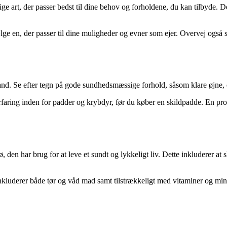
ge art, der passer bedst til dine behov og forholdene, du kan tilbyde. Der
vælge en, der passer til dine muligheder og evner som ejer. Overvej også
lstand. Se efter tegn på gode sundhedsmæssige forhold, såsom klare øjn
faring inden for padder og krybdyr, før du køber en skildpadde. En pr
jø, den har brug for at leve et sundt og lykkeligt liv. Dette inkluderer a
 inkluderer både tør og våd mad samt tilstrækkeligt med vitaminer og min