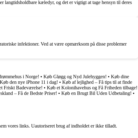
r langtidsholdbare kæledyr, og det er vigtigt at tage hensyn til deres
iratoriske infektioner. Ved at være opmærksom på disse problemer
 drømmehus i Norge!
•
Køb Gløgg og Nyd Julehyggen!
•
Køb dine
Køb den nye iPhone 11 i dag!
•
Køb af lejlighed – Få tips til at finde
et Friskt Badeværelse!
•
Køb et Kolonihavehus og Få Friheden tilbage!
yskland – Få de Bedste Priser!
•
Køb en Brugt Bil Uden Udbetaling!
•
 vores links. Uautoriseret brug af indholdet er ikke tilladt.