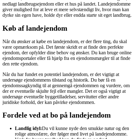
nedlagt landbrugsejendom eller et hus på landet. Landejendomme
giver mulighed for at leve et mere selvstændigt liv, hvor man kan
dyrke sin egen have, holde dyr eller endda starte sit eget landbrug.
Køb af landejendom
Når du ønsker at købe en landejendom, er der flere ting, du skal
være opmærksom på. Det første skridt er at finde den perfekte
ejendom, der opfylder dine behov og ønsker. Du kan bruge online
ejendomsportaler eller få hjælp fra en ejendomsmægler til at finde
den rette ejendom.
Når du har fundet en potentiel landejendom, er det vigtigt at
undersøge ejendommens tilstand og historik. Du bør få en
ejendomssagkyndig til at gennemgå ejendommen og vurdere, om
der er eventuelle skjulte fejl eller mangler. Det er også vigtigt at
undersøge eventuelle byggetilladelser, servitutter eller andre
juridiske forhold, der kan påvirke ejendommen.
Fordele ved at bo på landejendom
Landlig idyl:
Du vil kunne nyde den smukke natur og den
rolige atmosfære, der følger med livet på landejendomme.