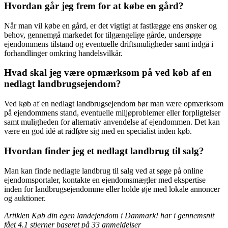
Hvordan går jeg frem for at købe en gård?
Når man vil købe en gård, er det vigtigt at fastlægge ens ønsker og
behov, gennemgå markedet for tilgængelige gårde, undersøge
ejendommens tilstand og eventuelle driftsmuligheder samt indgå i
forhandlinger omkring handelsvilkår.
Hvad skal jeg være opmærksom på ved køb af en
nedlagt landbrugsejendom?
Ved køb af en nedlagt landbrugsejendom bør man være opmærksom
på ejendommens stand, eventuelle miljøproblemer eller forpligtelser
samt muligheden for alternativ anvendelse af ejendommen. Det kan
være en god idé at rådføre sig med en specialist inden køb.
Hvordan finder jeg et nedlagt landbrug til salg?
Man kan finde nedlagte landbrug til salg ved at søge på online
ejendomsportaler, kontakte en ejendomsmægler med ekspertise
inden for landbrugsejendomme eller holde øje med lokale annoncer
og auktioner.
Artiklen Køb din egen landejendom i Danmark! har i gennemsnit
fået
4.1
stjerner baseret på
33
anmeldelser