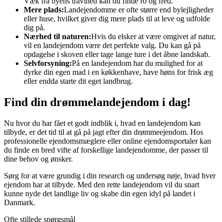
Væk fra byens travlhed kan du finde ro og fred.
Mere plads:
Landejendomme er ofte større end bylejligheder
eller huse, hvilket giver dig mere plads til at leve og udfolde
dig på.
Nærhed til naturen:
Hvis du elsker at være omgivet af natur,
vil en landejendom være det perfekte valg. Du kan gå på
opdagelse i skoven eller tage lange ture i det åbne landskab.
Selvforsyning:
På en landejendom har du mulighed for at
dyrke din egen mad i en køkkenhave, have høns for frisk æg
eller endda starte dit eget landbrug.
Find din drømmelandejendom i dag!
Nu hvor du har fået et godt indblik i, hvad en landejendom kan
tilbyde, er det tid til at gå på jagt efter din drømmeejendom. Hos
professionelle ejendomsmæglere eller online ejendomsportaler kan
du finde en bred vifte af forskellige landejendomme, der passer til
dine behov og ønsker.
Sørg for at være grundig i din research og undersøg nøje, hvad hver
ejendom har at tilbyde. Med den rette landejendom vil du snart
kunne nyde det landlige liv og skabe din egen idyl på landet i
Danmark.
Ofte stillede spørgsmål