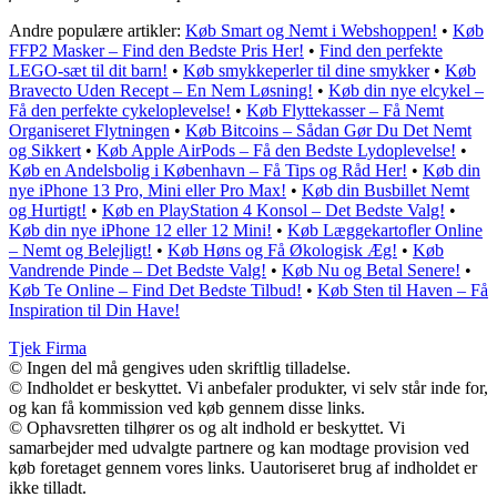
Andre populære artikler:
Køb Smart og Nemt i Webshoppen!
•
Køb
FFP2 Masker – Find den Bedste Pris Her!
•
Find den perfekte
LEGO-sæt til dit barn!
•
Køb smykkeperler til dine smykker
•
Køb
Bravecto Uden Recept – En Nem Løsning!
•
Køb din nye elcykel –
Få den perfekte cykeloplevelse!
•
Køb Flyttekasser – Få Nemt
Organiseret Flytningen
•
Køb Bitcoins – Sådan Gør Du Det Nemt
og Sikkert
•
Køb Apple AirPods – Få den Bedste Lydoplevelse!
•
Køb en Andelsbolig i København – Få Tips og Råd Her!
•
Køb din
nye iPhone 13 Pro, Mini eller Pro Max!
•
Køb din Busbillet Nemt
og Hurtigt!
•
Køb en PlayStation 4 Konsol – Det Bedste Valg!
•
Køb din nye iPhone 12 eller 12 Mini!
•
Køb Læggekartofler Online
– Nemt og Belejligt!
•
Køb Høns og Få Økologisk Æg!
•
Køb
Vandrende Pinde – Det Bedste Valg!
•
Køb Nu og Betal Senere!
•
Køb Te Online – Find Det Bedste Tilbud!
•
Køb Sten til Haven – Få
Inspiration til Din Have!
Tjek Firma
© Ingen del må gengives uden skriftlig tilladelse.
© Indholdet er beskyttet. Vi anbefaler produkter, vi selv står inde for,
og kan få kommission ved køb gennem disse links.
© Ophavsretten tilhører os og alt indhold er beskyttet. Vi
samarbejder med udvalgte partnere og kan modtage provision ved
køb foretaget gennem vores links. Uautoriseret brug af indholdet er
ikke tilladt.