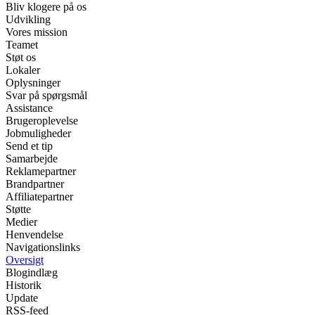
Bliv klogere på os
Udvikling
Vores mission
Teamet
Støt os
Lokaler
Oplysninger
Svar på spørgsmål
Assistance
Brugeroplevelse
Jobmuligheder
Send et tip
Samarbejde
Reklamepartner
Brandpartner
Affiliatepartner
Støtte
Medier
Henvendelse
Navigationslinks
Oversigt
Blogindlæg
Historik
Update
RSS-feed