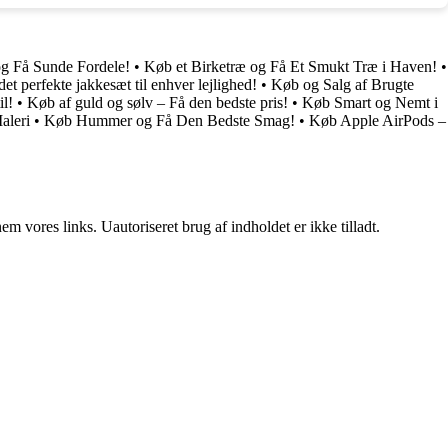
g Få Sunde Fordele!
•
Køb et Birketræ og Få Et Smukt Træ i Haven!
•
det perfekte jakkesæt til enhver lejlighed!
•
Køb og Salg af Brugte
il!
•
Køb af guld og sølv – Få den bedste pris!
•
Køb Smart og Nemt i
aleri
•
Køb Hummer og Få Den Bedste Smag!
•
Køb Apple AirPods –
 vores links. Uautoriseret brug af indholdet er ikke tilladt.