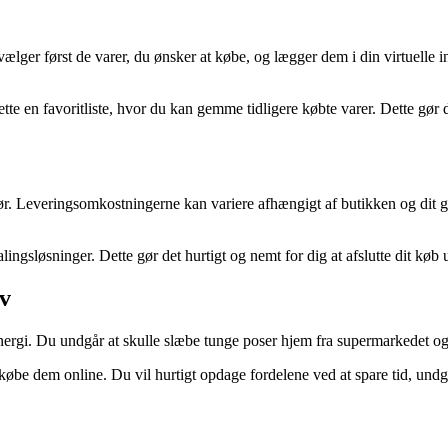
lger først de varer, du ønsker at købe, og lægger dem i din virtuelle in
ette en favoritliste, hvor du kan gemme tidligere købte varer. Dette gør
din dør. Leveringsomkostningerne kan variere afhængigt af butikken og di
ingsløsninger. Dette gør det hurtigt og nemt for dig at afslutte dit køb
iv
ergi. Du undgår at skulle slæbe tunge poser hjem fra supermarkedet og ka
øbe dem online. Du vil hurtigt opdage fordelene ved at spare tid, undgå