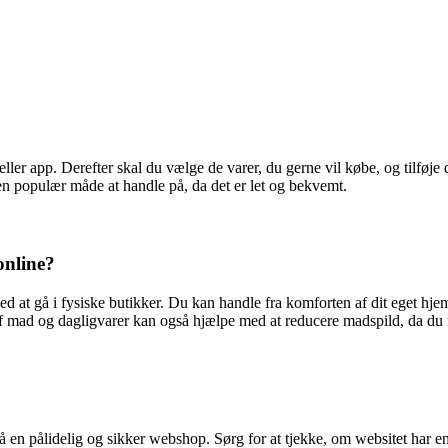
p eller app. Derefter skal du vælge de varer, du gerne vil købe, og tilfø
et en populær måde at handle på, da det er let og bekvemt.
online?
d at gå i fysiske butikker. Du kan handle fra komforten af dit eget hje
 af mad og dagligvarer kan også hjælpe med at reducere madspild, da du n
på en pålidelig og sikker webshop. Sørg for at tjekke, om websitet har e