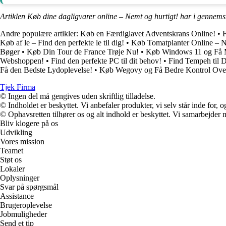
Artiklen Køb dine dagligvarer online – Nemt og hurtigt! har i gennems
Andre populære artikler:
Køb en Færdiglavet Adventskrans Online!
•
F
Køb af le – Find den perfekte le til dig!
•
Køb Tomatplanter Online – 
Bøger
•
Køb Din Tour de France Trøje Nu!
•
Køb Windows 11 og Få 
Webshoppen!
•
Find den perfekte PC til dit behov!
•
Find Tempeh til 
Få den Bedste Lydoplevelse!
•
Køb Wegovy og Få Bedre Kontrol Ov
Tjek Firma
© Ingen del må gengives uden skriftlig tilladelse.
© Indholdet er beskyttet. Vi anbefaler produkter, vi selv står inde for
© Ophavsretten tilhører os og alt indhold er beskyttet. Vi samarbejder 
Bliv klogere på os
Udvikling
Vores mission
Teamet
Støt os
Lokaler
Oplysninger
Svar på spørgsmål
Assistance
Brugeroplevelse
Jobmuligheder
Send et tip