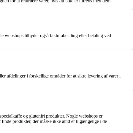
hed for at returnere varer, hvis du ikke er tilfreds med dem.
e webshops tilbyder også fakturabetaling eller betaling ved
 afdelinger i forskellige områder for at sikre levering af varer i
 specialkaffe og glutenfri produkter. Nogle webshops er
finde produkter, der måske ikke altid er tilgængelige i de