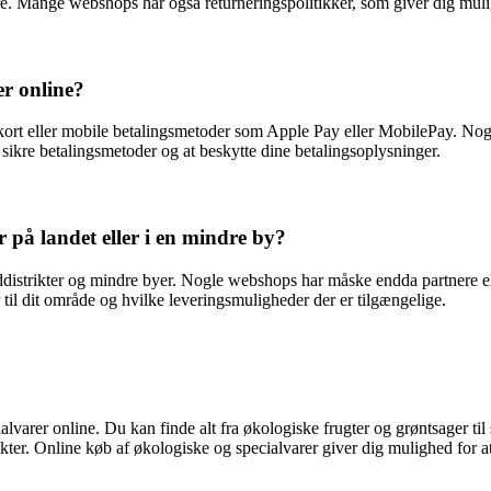
dre. Mange webshops har også returneringspolitikker, som giver dig mulig
er online?
kort eller mobile betalingsmetoder som Apple Pay eller MobilePay. Nogl
sikre betalingsmetoder og at beskytte dine betalingsoplysninger.
r på landet eller i en mindre by?
istrikter og mindre byer. Nogle webshops har måske endda partnere eller
 til dit område og hvilke leveringsmuligheder der er tilgængelige.
lvarer online. Du kan finde alt fra økologiske frugter og grøntsager til
ter. Online køb af økologiske og specialvarer giver dig mulighed for at 