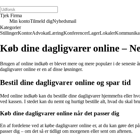
Tjek Firma
Min konto
Tilmeld dig
Nyhedsmail
Kategorier
Stillinger
Kontor
Advokat
Læring
Konferencer
Lager
Lokaler
Kommunikat
Køb dine dagligvarer online – N
Brugen af online indkøb er blevet mere og mere populær i de seneste år.
dagligvarer online er en af disse løsninger.
Bestil dine dagligvarer online og spar tid
Med online indkøb kan du bestille dine dagligvarer hjemmefra eller hvo
ved kassen. I stedet kan du nemt og hurtigt bestille alt, hvad du skal bru
Køb dine dagligvarer online når det passer dig
En af fordelene ved at købe dagligvarer online er, at du kan gøre det på
passer dig – om det så er tidligt om morgenen eller sent om aftenen.