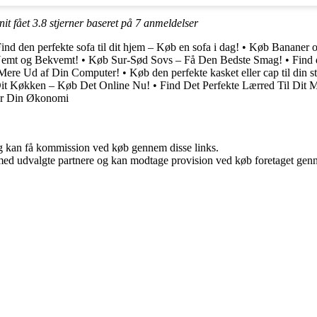
nit fået
3.8
stjerner baseret på
7
anmeldelser
ind den perfekte sofa til dit hjem – Køb en sofa i dag!
•
Køb Bananer o
Nemt og Bekvemt!
•
Køb Sur-Sød Sovs – Få Den Bedste Smag!
•
Find 
Mere Ud af Din Computer!
•
Køb den perfekte kasket eller cap til din st
Dit Køkken – Køb Det Online Nu!
•
Find Det Perfekte Lærred Til Dit M
er Din Økonomi
, og kan få kommission ved køb gennem disse links.
med udvalgte partnere og kan modtage provision ved køb foretaget gennem