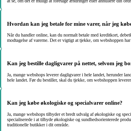
at se, om det er muligt at foretage ændringer eller annullere din or
Hvordan kan jeg betale for mine varer, når jeg køb
Når du handler online, kan du normalt betale med kreditkort, debet
modtagelse af varerne. Det er vigtigt at tjekke, om webshoppen har 
Kan jeg bestille dagligvarer på nettet, selvom jeg bo
Ja, mange webshops leverer dagligvarer i hele landet, herunder landd
hele landet. Før du bestiller, skal du tjekke, om webshoppen leverer
Kan jeg købe økologiske og specialvarer online?
Ja, mange webshops tilbyder et bredt udvalg af økologiske og specia
specialiserede i at tilbyde økologiske og sundhedsorienterede produk
traditionelle butikker i dit område.