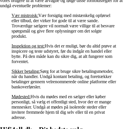
vores brugere til at være årvågne og følge disse forholdsregler for at
undgå eventuelle problemer:
Vær mistroisk:
Vær forsigtig med mistænkelig opførsel
eller tilbud, der virker for gode til at være sande.
Troværdige sælgere vil normalt være villige til at besvare
spørgsmål og give flere oplysninger om det solgte
produkt.
Inspektion og test:
Hvis det er muligt, bør du altid prøve at
inspicere og teste udstyret, før du indgår en handel eller
bytte. På den måde kan du sikre dig, at alt fungerer som
forventet.
Sikker betaling:
Sørg for at bruge sikre betalingsmetoder,
når du handler. Undgå kontant betaling, og foretrækker
betalinger gennem velrenommerede online platforme eller
bankoverførsler.
Mødested:
Hvis du mødes med en sælger eller køber
personligt, så vælg et offentligt sted, hvor der er mange
mennesker. Undgå at mødes på isolerede steder eller
invitere fremmede hjem til dig selv eller til en privat
adresse.