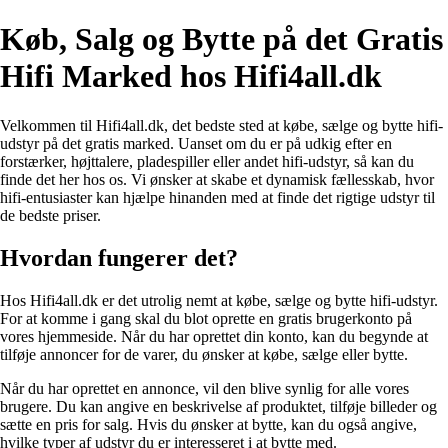
Køb, Salg og Bytte på det Gratis
Hifi Marked hos Hifi4all.dk
Velkommen til Hifi4all.dk, det bedste sted at købe, sælge og bytte hifi-
udstyr på det gratis marked. Uanset om du er på udkig efter en
forstærker, højttalere, pladespiller eller andet hifi-udstyr, så kan du
finde det her hos os. Vi ønsker at skabe et dynamisk fællesskab, hvor
hifi-entusiaster kan hjælpe hinanden med at finde det rigtige udstyr til
de bedste priser.
Hvordan fungerer det?
Hos Hifi4all.dk er det utrolig nemt at købe, sælge og bytte hifi-udstyr.
For at komme i gang skal du blot oprette en gratis brugerkonto på
vores hjemmeside. Når du har oprettet din konto, kan du begynde at
tilføje annoncer for de varer, du ønsker at købe, sælge eller bytte.
Når du har oprettet en annonce, vil den blive synlig for alle vores
brugere. Du kan angive en beskrivelse af produktet, tilføje billeder og
sætte en pris for salg. Hvis du ønsker at bytte, kan du også angive,
hvilke typer af udstyr du er interesseret i at bytte med.