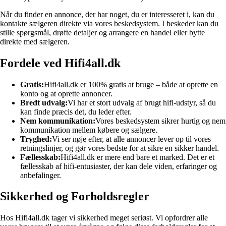
Når du finder en annonce, der har noget, du er interesseret i, kan du
kontakte sælgeren direkte via vores beskedsystem. I beskeder kan du
stille spørgsmål, drøfte detaljer og arrangere en handel eller bytte
direkte med sælgeren.
Fordele ved Hifi4all.dk
Gratis:
Hifi4all.dk er 100% gratis at bruge – både at oprette en
konto og at oprette annoncer.
Bredt udvalg:
Vi har et stort udvalg af brugt hifi-udstyr, så du
kan finde præcis det, du leder efter.
Nem kommunikation:
Vores beskedsystem sikrer hurtig og nem
kommunikation mellem købere og sælgere.
Tryghed:
Vi ser nøje efter, at alle annoncer lever op til vores
retningslinjer, og gør vores bedste for at sikre en sikker handel.
Fællesskab:
Hifi4all.dk er mere end bare et marked. Det er et
fællesskab af hifi-entusiaster, der kan dele viden, erfaringer og
anbefalinger.
Sikkerhed og Forholdsregler
Hos Hifi4all.dk tager vi sikkerhed meget seriøst. Vi opfordrer alle