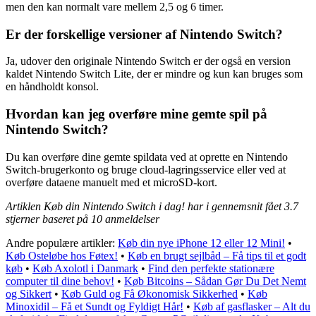
men den kan normalt vare mellem 2,5 og 6 timer.
Er der forskellige versioner af Nintendo Switch?
Ja, udover den originale Nintendo Switch er der også en version
kaldet Nintendo Switch Lite, der er mindre og kun kan bruges som
en håndholdt konsol.
Hvordan kan jeg overføre mine gemte spil på
Nintendo Switch?
Du kan overføre dine gemte spildata ved at oprette en Nintendo
Switch-brugerkonto og bruge cloud-lagringsservice eller ved at
overføre dataene manuelt med et microSD-kort.
Artiklen Køb din Nintendo Switch i dag! har i gennemsnit fået
3.7
stjerner baseret på
10
anmeldelser
Andre populære artikler:
Køb din nye iPhone 12 eller 12 Mini!
•
Køb Osteløbe hos Føtex!
•
Køb en brugt sejlbåd – Få tips til et godt
køb
•
Køb Axolotl i Danmark
•
Find den perfekte stationære
computer til dine behov!
•
Køb Bitcoins – Sådan Gør Du Det Nemt
og Sikkert
•
Køb Guld og Få Økonomisk Sikkerhed
•
Køb
Minoxidil – Få et Sundt og Fyldigt Hår!
•
Køb af gasflasker – Alt du