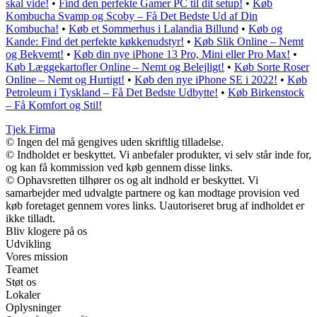
skal vide!
•
Find den perfekte Gamer PC til dit setup!
•
Køb
Kombucha Svamp og Scoby – Få Det Bedste Ud af Din
Kombucha!
•
Køb et Sommerhus i Lalandia Billund
•
Køb og
Kande: Find det perfekte køkkenudstyr!
•
Køb Slik Online – Nemt
og Bekvemt!
•
Køb din nye iPhone 13 Pro, Mini eller Pro Max!
•
Køb Læggekartofler Online – Nemt og Belejligt!
•
Køb Sorte Roser
Online – Nemt og Hurtigt!
•
Køb den nye iPhone SE i 2022!
•
Køb
Petroleum i Tyskland – Få Det Bedste Udbytte!
•
Køb Birkenstock
– Få Komfort og Stil!
Tjek Firma
© Ingen del må gengives uden skriftlig tilladelse.
© Indholdet er beskyttet. Vi anbefaler produkter, vi selv står inde for,
og kan få kommission ved køb gennem disse links.
© Ophavsretten tilhører os og alt indhold er beskyttet. Vi
samarbejder med udvalgte partnere og kan modtage provision ved
køb foretaget gennem vores links. Uautoriseret brug af indholdet er
ikke tilladt.
Bliv klogere på os
Udvikling
Vores mission
Teamet
Støt os
Lokaler
Oplysninger