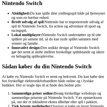
Nintendo Switch
Alsidighed:
Du kan spille dine yndlingsspil både på fjernsynet
og som en bærbar enhed.
Bredt udvalg af spil:
Nintendo har et imponerende udvalg af
spil til Nintendo Switch, fra action og adventure til sport og
racingspil.
Lokal multiplayer:
Nintendo Switch understøtter op til otte
spillere på samme tid, så du kan nyde spillet sammen med
venner og familie.
Innovativt design:
Den unikke design af Nintendo Switch
gør det nemt at skifte mellem forskellige spiltilstande og sikrer
en behagelig spilleoplevelse.
Sådan køber du din Nintendo Switch
At købe en Nintendo Switch er nemt og bekvemt. Du kan købe den
hos forskellige elektronikforhandlere både online og i fysiske
butikker. Her er nogle tips til at finde den bedste pris:
Sammenlign priser online:
Besøg forskellige webshops og
sammenlign priserne på Nintendo Switch. Vær opmærksom
på, om der er inkluderet ekstra tilbehør eller spil i pakken.
Tjek brugte muligheder:
Overvej at købe en brugt Nintendo