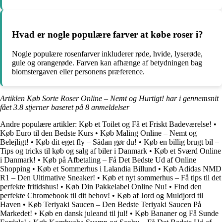
Hvad er nogle populære farver at købe roser i?
Nogle populære rosenfarver inkluderer røde, hvide, lyserøde,
gule og orangerøde. Farven kan afhænge af betydningen bag
blomstergaven eller personens præference.
Artiklen Køb Sorte Roser Online – Nemt og Hurtigt! har i gennemsnit
fået
3.8
stjerner baseret på
8
anmeldelser
Andre populære artikler:
Køb et Toilet og Få et Friskt Badeværelse!
•
Køb Euro til den Bedste Kurs
•
Køb Maling Online – Nemt og
Belejligt!
•
Køb dit eget fly – Sådan gør du!
•
Køb en billig brugt bil –
Tips og tricks til køb og salg af biler i Danmark
•
Køb et Sværd Online
i Danmark!
•
Køb på Afbetaling – Få Det Bedste Ud af Online
Shopping
•
Køb et Sommerhus i Lalandia Billund
•
Køb Adidas NMD
R1 – Den Ultimative Sneaker!
•
Køb et nyt sommerhus – Få tips til det
perfekte fritidshus!
•
Køb Din Pakkelabel Online Nu!
•
Find den
perfekte Chromebook til dit behov!
•
Køb af Jord og Muldjord til
Haven
•
Køb Teriyaki Saucen – Den Bedste Teriyaki Saucen På
Markedet!
•
Køb en dansk juleand til jul!
•
Køb Bananer og Få Sunde