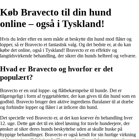
Køb Bravecto til din hund
online – også i Tyskland!
Hvis du leder efter en nem måde at beskytte din hund mod flåter og
lopper, så er Bravecto et fantastisk valg. Og det bedste er, at du kan
købe det online, også i Tyskland! Bravecto er en effektiv og
langtidsvirkende behandling, der sikrer din hunds helbred og velvære.
Hvad er Bravecto og hvorfor er det
populært?
Bravecto er en oral loppe- og flåtbekæmpelse til hunde. Det er
tilgængeligt i form af tyggetabletter, der kan gives til din hund som en
godbid. Bravecto bruger den aktive ingrediens fluralaner til at dræbe
og forhindre lopper og flåter i at inficere din hund.
Det specielle ved Bravecto er, at det kun kræver én behandling hver
12. uge. Dette gør det til en ideel løsning for travle hundeejere, der
ønsker at sikre deres hunds beskyttelse uden at skulle huske på
hyppige behandlinger. Bravecto er også kendt for sin hurtige virkning