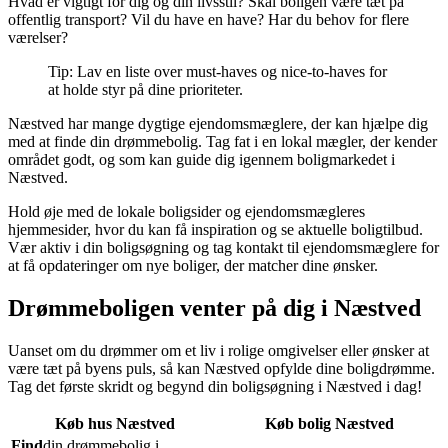
Hvad er vigtigt for dig og din livsstil? Skal boligen være tæt på
offentlig transport? Vil du have en have? Har du behov for flere
værelser?
Tip: Lav en liste over must-haves og nice-to-haves for
at holde styr på dine prioriteter.
Næstved har mange dygtige ejendomsmæglere, der kan hjælpe dig
med at finde din drømmebolig. Tag fat i en lokal mægler, der kender
området godt, og som kan guide dig igennem boligmarkedet i
Næstved.
Hold øje med de lokale boligsider og ejendomsmægleres
hjemmesider, hvor du kan få inspiration og se aktuelle boligtilbud.
Vær aktiv i din boligsøgning og tag kontakt til ejendomsmæglere for
at få opdateringer om nye boliger, der matcher dine ønsker.
Drømmeboligen venter på dig i Næstved
Uanset om du drømmer om et liv i rolige omgivelser eller ønsker at
være tæt på byens puls, så kan Næstved opfylde dine boligdrømme.
Tag det første skridt og begynd din boligsøgning i Næstved i dag!
Køb hus Næstved
Køb bolig Næstved
Find
din drømmebolig i