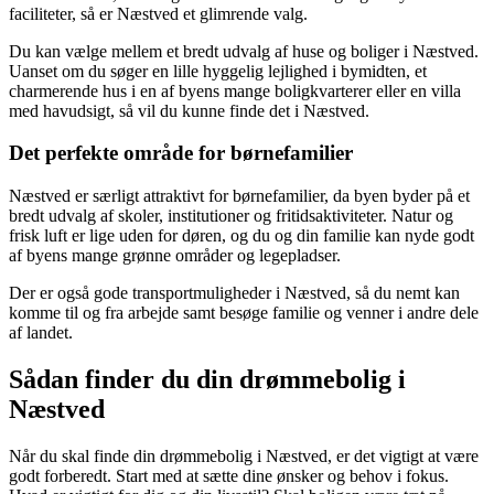
faciliteter, så er Næstved et glimrende valg.
Du kan vælge mellem et bredt udvalg af huse og boliger i Næstved.
Uanset om du søger en lille hyggelig lejlighed i bymidten, et
charmerende hus i en af byens mange boligkvarterer eller en villa
med havudsigt, så vil du kunne finde det i Næstved.
Det perfekte område for børnefamilier
Næstved er særligt attraktivt for børnefamilier, da byen byder på et
bredt udvalg af skoler, institutioner og fritidsaktiviteter. Natur og
frisk luft er lige uden for døren, og du og din familie kan nyde godt
af byens mange grønne områder og legepladser.
Der er også gode transportmuligheder i Næstved, så du nemt kan
komme til og fra arbejde samt besøge familie og venner i andre dele
af landet.
Sådan finder du din drømmebolig i
Næstved
Når du skal finde din drømmebolig i Næstved, er det vigtigt at være
godt forberedt. Start med at sætte dine ønsker og behov i fokus.