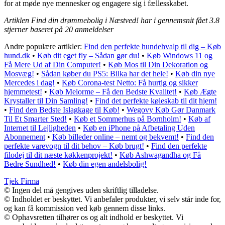
for at møde nye mennesker og engagere sig i fællesskabet.
Artiklen Find din drømmebolig i Næstved! har i gennemsnit fået
3.8
stjerner baseret på
20
anmeldelser
Andre populære artikler:
Find den perfekte hundehvalp til dig – Køb
hund.dk
•
Køb dit eget fly – Sådan gør du!
•
Køb Windows 11 og
Få Mere Ud af Din Computer!
•
Køb Mos til Din Dekoration og
Mosvæg!
•
Sådan køber du PS5: Bilka har det hele!
•
Køb din nye
Mercedes i dag!
•
Køb Corona-test Netto: Få hurtig og sikker
hjemmetest!
•
Køb Melorme – Få den Bedste Kvalitet!
•
Køb Ægte
Krystaller til Din Samling!
•
Find det perfekte køleskab til dit hjem!
•
Find den Bedste Islagkage til Køb!
•
Wegovy Køb Gør Danmark
Til Et Smarter Sted!
•
Køb et Sommerhus på Bornholm!
•
Køb af
Internet til Lejligheden
•
Køb en iPhone på Afbetaling Uden
Abonnement
•
Køb billeder online – nemt og bekvemt!
•
Find den
perfekte varevogn til dit behov – Køb brugt!
•
Find den perfekte
filodej til dit næste køkkenprojekt!
•
Køb Ashwagandha og Få
Bedre Sundhed!
•
Køb din egen andelsbolig!
Tjek Firma
© Ingen del må gengives uden skriftlig tilladelse.
© Indholdet er beskyttet. Vi anbefaler produkter, vi selv står inde for,
og kan få kommission ved køb gennem disse links.
© Ophavsretten tilhører os og alt indhold er beskyttet. Vi