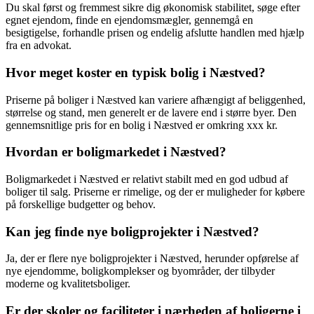
Du skal først og fremmest sikre dig økonomisk stabilitet, søge efter
egnet ejendom, finde en ejendomsmægler, gennemgå en
besigtigelse, forhandle prisen og endelig afslutte handlen med hjælp
fra en advokat.
Hvor meget koster en typisk bolig i Næstved?
Priserne på boliger i Næstved kan variere afhængigt af beliggenhed,
størrelse og stand, men generelt er de lavere end i større byer. Den
gennemsnitlige pris for en bolig i Næstved er omkring xxx kr.
Hvordan er boligmarkedet i Næstved?
Boligmarkedet i Næstved er relativt stabilt med en god udbud af
boliger til salg. Priserne er rimelige, og der er muligheder for købere
på forskellige budgetter og behov.
Kan jeg finde nye boligprojekter i Næstved?
Ja, der er flere nye boligprojekter i Næstved, herunder opførelse af
nye ejendomme, boligkomplekser og byområder, der tilbyder
moderne og kvalitetsboliger.
Er der skoler og faciliteter i nærheden af boligerne i