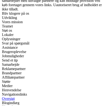
samarbejder med udvalgte partnere og kan modtage provision ved
køb foretaget gennem vores links. Uautoriseret brug af indholdet er
ikke tilladt.
Bliv klogere på os
Udvikling
Vores mission
Teamet
Støt os
Lokaler
Oplysninger
Svar på spørgsmål
Assistance
Brugeroplevelse
Jobmuligheder
Send et tip
Samarbejde
Reklamepartner
Brandpartner
Affiliatepartner
Støtte
Medier
Henvendelse
Navigationslinks
Oversigt
Blogindlæg