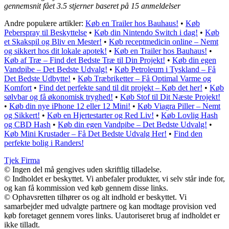
gennemsnit fået
3.5
stjerner baseret på
15
anmeldelser
Andre populære artikler:
Køb en Trailer hos Bauhaus!
•
Køb
Peberspray til Beskyttelse
•
Køb din Nintendo Switch i dag!
•
Køb
et Skakspil og Bliv en Mester!
•
Køb receptmedicin online – Nemt
og sikkert hos dit lokale apotek!
•
Køb en Trailer hos Bauhaus!
•
Køb af Træ – Find det Bedste Træ til Din Projekt!
•
Køb din egen
Vandpibe – Det Bedste Udvalg!
•
Køb Petroleum i Tyskland – Få
Det Bedste Udbytte!
•
Køb Træbriketter – Få Optimal Varme og
Komfort
•
Find det perfekte sand til dit projekt – Køb det her!
•
Køb
sølvbar og få økonomisk tryghed!
•
Køb Stof til Dit Næste Projekt!
•
Køb din nye iPhone 12 eller 12 Mini!
•
Køb Viagra Piller – Nemt
og Sikkert!
•
Køb en Hjertestarter og Red Liv!
•
Køb Lovlig Hash
og CBD Hash
•
Køb din egen Vandpibe – Det Bedste Udvalg!
•
Køb Mini Krustader – Få Det Bedste Udvalg Her!
•
Find den
perfekte bolig i Randers!
Tjek Firma
© Ingen del må gengives uden skriftlig tilladelse.
© Indholdet er beskyttet. Vi anbefaler produkter, vi selv står inde for,
og kan få kommission ved køb gennem disse links.
© Ophavsretten tilhører os og alt indhold er beskyttet. Vi
samarbejder med udvalgte partnere og kan modtage provision ved
køb foretaget gennem vores links. Uautoriseret brug af indholdet er
ikke tilladt.