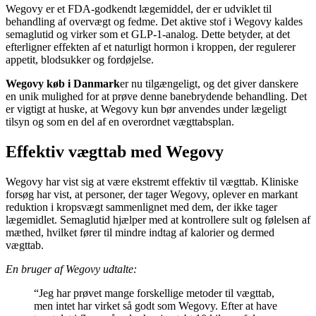
Wegovy er et FDA-godkendt lægemiddel, der er udviklet til
behandling af overvægt og fedme. Det aktive stof i Wegovy kaldes
semaglutid og virker som et GLP-1-analog. Dette betyder, at det
efterligner effekten af et naturligt hormon i kroppen, der regulerer
appetit, blodsukker og fordøjelse.
Wegovy køb i Danmark
er nu tilgængeligt, og det giver danskere
en unik mulighed for at prøve denne banebrydende behandling. Det
er vigtigt at huske, at Wegovy kun bør anvendes under lægeligt
tilsyn og som en del af en overordnet vægttabsplan.
Effektiv vægttab med Wegovy
Wegovy har vist sig at være ekstremt effektiv til vægttab. Kliniske
forsøg har vist, at personer, der tager Wegovy, oplever en markant
reduktion i kropsvægt sammenlignet med dem, der ikke tager
lægemidlet. Semaglutid hjælper med at kontrollere sult og følelsen af
​​mæthed, hvilket fører til mindre indtag af kalorier og dermed
vægttab.
En bruger af Wegovy udtalte:
“Jeg har prøvet mange forskellige metoder til vægttab,
men intet har virket så godt som Wegovy. Efter at have