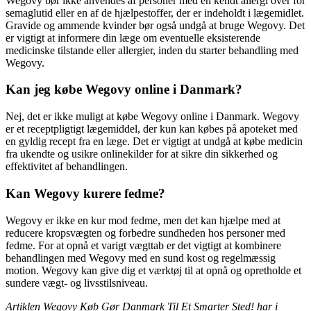
Wegovy bør ikke anvendes af personer med en kendt allergi over for
semaglutid eller en af ​​de hjælpestoffer, der er indeholdt i lægemidlet.
Gravide og ammende kvinder bør også undgå at bruge Wegovy. Det
er vigtigt at informere din læge om eventuelle eksisterende
medicinske tilstande eller allergier, inden du starter behandling med
Wegovy.
Kan jeg købe Wegovy online i Danmark?
Nej, det er ikke muligt at købe Wegovy online i Danmark. Wegovy
er et receptpligtigt lægemiddel, der kun kan købes på apoteket med
en gyldig recept fra en læge. Det er vigtigt at undgå at købe medicin
fra ukendte og usikre onlinekilder for at sikre din sikkerhed og
effektivitet af behandlingen.
Kan Wegovy kurere fedme?
Wegovy er ikke en kur mod fedme, men det kan hjælpe med at
reducere kropsvægten og forbedre sundheden hos personer med
fedme. For at opnå et varigt vægttab er det vigtigt at kombinere
behandlingen med Wegovy med en sund kost og regelmæssig
motion. Wegovy kan give dig et værktøj til at opnå og opretholde et
sundere vægt- og livsstilsniveau.
Artiklen Wegovy Køb Gør Danmark Til Et Smarter Sted! har i