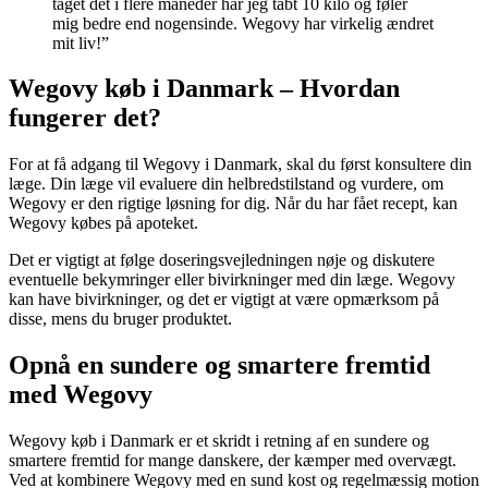
taget det i flere måneder har jeg tabt 10 kilo og føler
mig bedre end nogensinde. Wegovy har virkelig ændret
mit liv!”
Wegovy køb i Danmark – Hvordan
fungerer det?
For at få adgang til Wegovy i Danmark, skal du først konsultere din
læge. Din læge vil evaluere din helbredstilstand og vurdere, om
Wegovy er den rigtige løsning for dig. Når du har fået recept, kan
Wegovy købes på apoteket.
Det er vigtigt at følge doseringsvejledningen nøje og diskutere
eventuelle bekymringer eller bivirkninger med din læge. Wegovy
kan have bivirkninger, og det er vigtigt at være opmærksom på
disse, mens du bruger produktet.
Opnå en sundere og smartere fremtid
med Wegovy
Wegovy køb i Danmark er et skridt i retning af en sundere og
smartere fremtid for mange danskere, der kæmper med overvægt.
Ved at kombinere Wegovy med en sund kost og regelmæssig motion