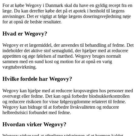
For at købe Wegovy i Danmark skal du have en gyldig recept fra en
læge. Du kan derefter købe det på et apotek i henhold til lægens
anvisninger. Det er vigtigt at følge lægens doseringsvejledning nøje
for at opnå de bedste resultater.
Hvad er Wegovy?
Wegovy er et lægemiddel, der anvendes til behandling af fedme. Det
indeholder det aktive stof semaglutid, der hjælper med at reducere
appetitten og øge følelsen af mæthed. Wegovy bruges normalt
sammen med en sund kost og motion for at opnå en varig
vægttabsvirkning.
Hvilke fordele har Wegovy?
Wegovy kan hjælpe med at reducere kropsvægten hos personer med
overvægt eller fedme. Det kan også forbedre blodsukkerkontrollen
og reducere risikoen for visse følgesygdomme relateret til fedme.
Wegovy kan bidrage til at forbedre livskvaliteten og reducere
helbredsrisici forbundet med fedme.
Hvordan virker Wegovy?
Wegovy virker ved at efterligne virkningen af et hormon kaldet