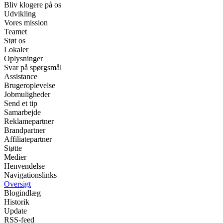
Bliv klogere på os
Udvikling
Vores mission
Teamet
Støt os
Lokaler
Oplysninger
Svar på spørgsmål
Assistance
Brugeroplevelse
Jobmuligheder
Send et tip
Samarbejde
Reklamepartner
Brandpartner
Affiliatepartner
Støtte
Medier
Henvendelse
Navigationslinks
Oversigt
Blogindlæg
Historik
Update
RSS-feed