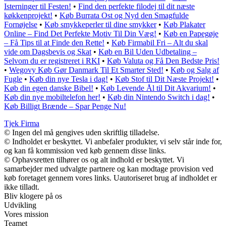
Isterninger til Festen!
•
Find den perfekte filodej til dit næste
køkkenprojekt!
•
Køb Burrata Ost og Nyd den Smagfulde
Fornøjelse
•
Køb smykkeperler til dine smykker
•
Køb Plakater
Online – Find Det Perfekte Motiv Til Din Væg!
•
Køb en Papegøje
– Få Tips til at Finde den Rette!
•
Køb Firmabil Fri – Alt du skal
vide om Dagsbevis og Skat
•
Køb en Bil Uden Udbetaling –
Selvom du er registreret i RKI
•
Køb Valuta og Få Den Bedste Pris!
•
Wegovy Køb Gør Danmark Til Et Smarter Sted!
•
Køb og Salg af
Fugle
•
Køb din nye Tesla i dag!
•
Køb Stof til Dit Næste Projekt!
•
Køb din egen danske Bibel!
•
Køb Levende Ål til Dit Akvarium!
•
Køb din nye mobiltelefon her!
•
Køb din Nintendo Switch i dag!
•
Køb Billigt Brænde – Spar Penge Nu!
Tjek Firma
© Ingen del må gengives uden skriftlig tilladelse.
© Indholdet er beskyttet. Vi anbefaler produkter, vi selv står inde for,
og kan få kommission ved køb gennem disse links.
© Ophavsretten tilhører os og alt indhold er beskyttet. Vi
samarbejder med udvalgte partnere og kan modtage provision ved
køb foretaget gennem vores links. Uautoriseret brug af indholdet er
ikke tilladt.
Bliv klogere på os
Udvikling
Vores mission
Teamet