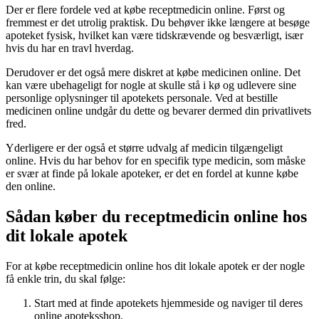
Der er flere fordele ved at købe receptmedicin online. Først og
fremmest er det utrolig praktisk. Du behøver ikke længere at besøge
apoteket fysisk, hvilket kan være tidskrævende og besværligt, især
hvis du har en travl hverdag.
Derudover er det også mere diskret at købe medicinen online. Det
kan være ubehageligt for nogle at skulle stå i kø og udlevere sine
personlige oplysninger til apotekets personale. Ved at bestille
medicinen online undgår du dette og bevarer dermed din privatlivets
fred.
Yderligere er der også et større udvalg af medicin tilgængeligt
online. Hvis du har behov for en specifik type medicin, som måske
er svær at finde på lokale apoteker, er det en fordel at kunne købe
den online.
Sådan køber du receptmedicin online hos
dit lokale apotek
For at købe receptmedicin online hos dit lokale apotek er der nogle
få enkle trin, du skal følge:
Start med at finde apotekets hjemmeside og naviger til deres
online apoteksshop.