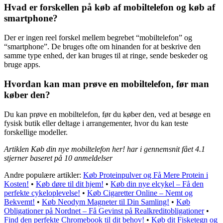
Hvad er forskellen på køb af mobiltelefon og køb af
smartphone?
Der er ingen reel forskel mellem begrebet “mobiltelefon” og
“smartphone”. De bruges ofte om hinanden for at beskrive den
samme type enhed, der kan bruges til at ringe, sende beskeder og
bruge apps.
Hvordan kan man prøve en mobiltelefon, før man
køber den?
Du kan prøve en mobiltelefon, før du køber den, ved at besøge en
fysisk butik eller deltage i arrangementer, hvor du kan teste
forskellige modeller.
Artiklen Køb din nye mobiltelefon her! har i gennemsnit fået
4.1
stjerner baseret på
10
anmeldelser
Andre populære artikler:
Køb Proteinpulver og Få Mere Protein i
Kosten!
•
Køb døre til dit hjem!
•
Køb din nye elcykel – Få den
perfekte cykeloplevelse!
•
Køb Cigaretter Online – Nemt og
Bekvemt!
•
Køb Neodym Magneter til Din Samling!
•
Køb
Obligationer på Nordnet – Få Gevinst på Realkreditobligationer
•
Find den perfekte Chromebook til dit behov!
•
Køb dit Fisketegn og