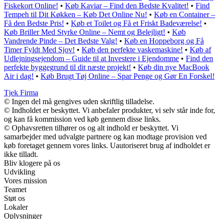
Fiskekort Online!
•
Køb Kaviar – Find den Bedste Kvalitet!
•
Find
Tempeh til Dit Køkken – Køb Det Online Nu!
•
Køb en Container –
Få den Bedste Pris!
•
Køb et Toilet og Få et Friskt Badeværelse!
•
Køb Briller Med Styrke Online – Nemt og Belejligt!
•
Køb
Vandrende Pinde – Det Bedste Valg!
•
Køb en Hoppeborg og Få
Timer Fyldt Med Sjov!
•
Køb den perfekte vaskemaskine!
•
Køb af
Udlejningsejendom – Guide til at Investere i Ejendomme
•
Find den
perfekte byggegrund til dit næste projekt!
•
Køb din nye MacBook
Air i dag!
•
Køb Brugt Tøj Online – Spar Penge og Gør En Forskel!
Tjek Firma
© Ingen del må gengives uden skriftlig tilladelse.
© Indholdet er beskyttet. Vi anbefaler produkter, vi selv står inde for,
og kan få kommission ved køb gennem disse links.
© Ophavsretten tilhører os og alt indhold er beskyttet. Vi
samarbejder med udvalgte partnere og kan modtage provision ved
køb foretaget gennem vores links. Uautoriseret brug af indholdet er
ikke tilladt.
Bliv klogere på os
Udvikling
Vores mission
Teamet
Støt os
Lokaler
Oplysninger