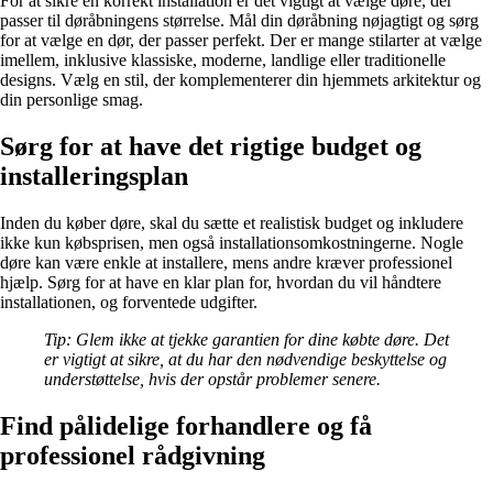
For at sikre en korrekt installation er det vigtigt at vælge døre, der
passer til døråbningens størrelse. Mål din døråbning nøjagtigt og sørg
for at vælge en dør, der passer perfekt. Der er mange stilarter at vælge
imellem, inklusive klassiske, moderne, landlige eller traditionelle
designs. Vælg en stil, der komplementerer din hjemmets arkitektur og
din personlige smag.
Sørg for at have det rigtige budget og
installeringsplan
Inden du køber døre, skal du sætte et realistisk budget og inkludere
ikke kun købsprisen, men også installationsomkostningerne. Nogle
døre kan være enkle at installere, mens andre kræver professionel
hjælp. Sørg for at have en klar plan for, hvordan du vil håndtere
installationen, og forventede udgifter.
Tip: Glem ikke at tjekke garantien for dine købte døre. Det
er vigtigt at sikre, at du har den nødvendige beskyttelse og
understøttelse, hvis der opstår problemer senere.
Find pålidelige forhandlere og få
professionel rådgivning