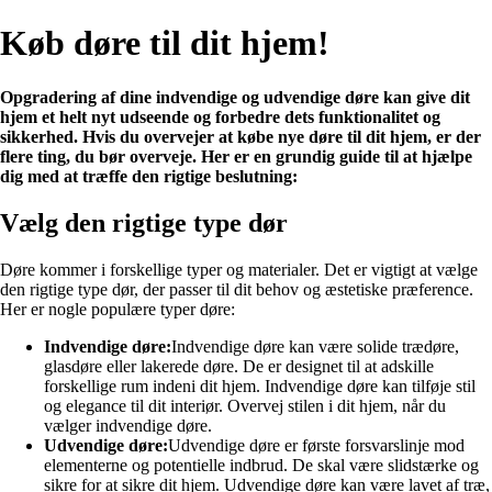
Køb døre til dit hjem!
Opgradering af dine indvendige og udvendige døre kan give dit
hjem et helt nyt udseende og forbedre dets funktionalitet og
sikkerhed. Hvis du overvejer at købe nye døre til dit hjem, er der
flere ting, du bør overveje. Her er en grundig guide til at hjælpe
dig med at træffe den rigtige beslutning:
Vælg den rigtige type dør
Døre kommer i forskellige typer og materialer. Det er vigtigt at vælge
den rigtige type dør, der passer til dit behov og æstetiske præference.
Her er nogle populære typer døre:
Indvendige døre:
Indvendige døre kan være solide trædøre,
glasdøre eller lakerede døre. De er designet til at adskille
forskellige rum indeni dit hjem. Indvendige døre kan tilføje stil
og elegance til dit interiør. Overvej stilen i dit hjem, når du
vælger indvendige døre.
Udvendige døre:
Udvendige døre er første forsvarslinje mod
elementerne og potentielle indbrud. De skal være slidstærke og
sikre for at sikre dit hjem. Udvendige døre kan være lavet af træ,