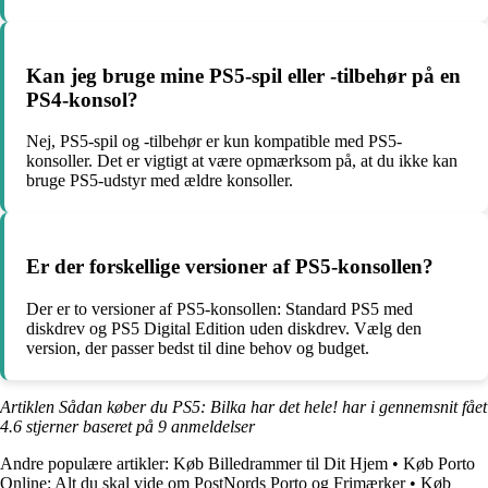
Kan jeg bruge mine PS5-spil eller -tilbehør på en
PS4-konsol?
Nej, PS5-spil og -tilbehør er kun kompatible med PS5-
konsoller. Det er vigtigt at være opmærksom på, at du ikke kan
bruge PS5-udstyr med ældre konsoller.
Er der forskellige versioner af PS5-konsollen?
Der er to versioner af PS5-konsollen: Standard PS5 med
diskdrev og PS5 Digital Edition uden diskdrev. Vælg den
version, der passer bedst til dine behov og budget.
Artiklen Sådan køber du PS5: Bilka har det hele! har i gennemsnit fået
4.6
stjerner baseret på
9
anmeldelser
Andre populære artikler:
Køb Billedrammer til Dit Hjem
•
Køb Porto
Online: Alt du skal vide om PostNords Porto og Frimærker
•
Køb