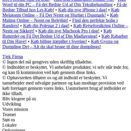
Word til din PC – Få det Bedste Ud af Din Tekstbehandling
•
Få de
Bedste Tilbud hos Let-Køb!
•
Køb din nye iPhone i dag!
•
Køb
Melatonin Online – Få Det Nemt og Hurtigt i Danmark!
•
Køb
Maling Online – Nemt og Belejligt!
•
Find den perfekte bolig i
Randers!
•
Køb din Polestar 2 i dag!
•
Køb Rejseforsikring Online –
Nemt og Sikkert!
•
Køb din nye Macbook Pro i dag!
•
Køb
Butterdej og Få Det Bedste Ud af Din Madlavning!
•
Køb Rabarber
til Din Have!
•
Køb billige træpiller i Sverige!
•
Køb Gyoza og
Dumpling Dej – Alt du skal bruge til dine dumplings!
Tjek Firma
© Ingen del må gengives uden skriftlig tilladelse.
© Indholdet er beskyttet. Vi anbefaler produkter, vi selv står inde for,
og kan få kommission ved køb gennem disse links.
© Ophavsretten tilhører os og alt indhold er beskyttet. Vi
samarbejder med udvalgte partnere og kan modtage provision ved
køb foretaget gennem vores links. Uautoriseret brug af indholdet er
ikke tilladt.
Bliv klogere på os
Udvikling
Vores mission
Teamet
Støt os
Lokaler
Oplysninger