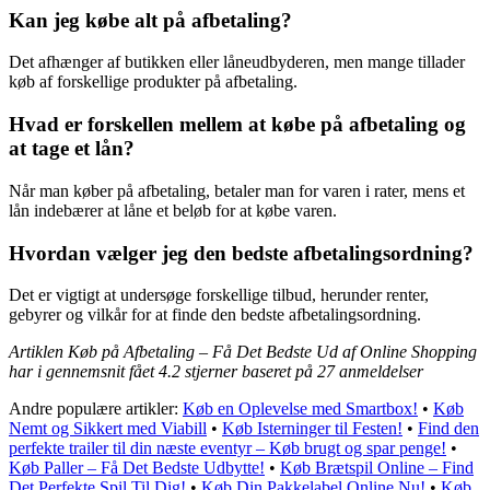
Kan jeg købe alt på afbetaling?
Det afhænger af butikken eller låneudbyderen, men mange tillader
køb af forskellige produkter på afbetaling.
Hvad er forskellen mellem at købe på afbetaling og
at tage et lån?
Når man køber på afbetaling, betaler man for varen i rater, mens et
lån indebærer at låne et beløb for at købe varen.
Hvordan vælger jeg den bedste afbetalingsordning?
Det er vigtigt at undersøge forskellige tilbud, herunder renter,
gebyrer og vilkår for at finde den bedste afbetalingsordning.
Artiklen Køb på Afbetaling – Få Det Bedste Ud af Online Shopping
har i gennemsnit fået
4.2
stjerner baseret på
27
anmeldelser
Andre populære artikler:
Køb en Oplevelse med Smartbox!
•
Køb
Nemt og Sikkert med Viabill
•
Køb Isterninger til Festen!
•
Find den
perfekte trailer til din næste eventyr – Køb brugt og spar penge!
•
Køb Paller – Få Det Bedste Udbytte!
•
Køb Brætspil Online – Find
Det Perfekte Spil Til Dig!
•
Køb Din Pakkelabel Online Nu!
•
Køb