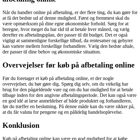
Når du handler online på afbetaling, er der flere ting, du kan gøre for
at få det bedste ud af denne mulighed. Først og fremmest skal du
være opmærksom på dine egne økonomiske forhold. Sørg for at
beregne, hvor meget du har råd til at betale hver måned, og vælg
derefter en afbetalingsplan, der passer til dit budget. Det er også
vigtigt at sammenligne forskellige tilbud, da rentesatser og gebyrer
kan variere mellem forskellige forhandlere. Vælg den bedste aftale,
der passer til dine behov og økonomiske situation.
Overvejelser før køb på afbetaling online
Før du foretager et køb på afbetaling online, er der nogle
overvejelser, du bør gøre dig. Spørg dig selv, om du virkelig har
brug for den pågældende vare og om du har mulighed for at betale
tilbage inden for den angivne afbetalingsperiode. Det kan også være
en god idé at læse anmeldelser af både produktet og forhandleren,
før du træffer en beslutning. På denne måde kan du være sikker på,
at du får valuta for pengene og en pålidelig handelsoplevelse.
Konklusion
Køb på afbetaling online kan være en god mulighed for at købe