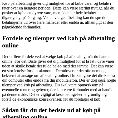
Køb på afbetaling giver dig mulighed for at købe varer og betale i
rater over en længere periode. Dette kan være særligt nyttigt, når du
ønsker at købe en dyrere vare, men ikke har hele beløbet
tilgængeligt på én gang. Ved at vælge afbetaling kan du sprede
betalingerne ud over flere måneder eller endda år, afhængigt af den
pågældende forhandler.
Fordele og ulemper ved køb på afbetaling
online
Der er flere fordele ved at vælge køb på afbetaling, når du handler
online. For det første giver det dig mulighed for at få fat i dyre varer
uden at skulle betale det fulde beløb med det samme. Det kan være
en stor lettelse for din økonomi. Derudover er det ofte nemt og
bekvemt at ansøge om afbetaling online. Du kan gøre det direkte fra
din computer eller endda fra din mobiltelefon. Der er dog også nogle
ulemper ved køb på afbetaling. Du skal være opmærksom på
eventuelle renter og gebyrer, der kan være forbundet med at handle
på denne måde. Det er vigtigt at læse betingelserne grundigt og
forstå de økonomiske konsekvenser, før du foretager et køb.
Sådan får du det bedste ud af køb på
afbetaling online