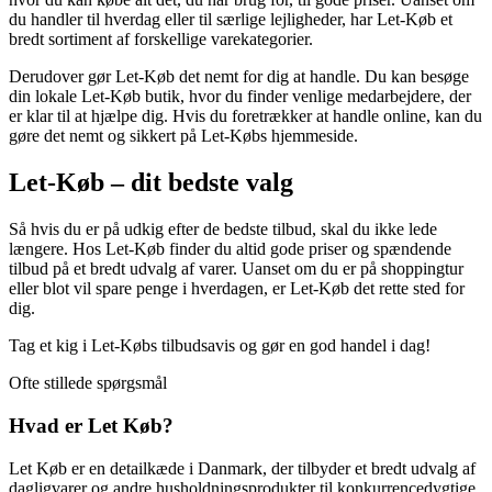
du handler til hverdag eller til særlige lejligheder, har Let-Køb et
bredt sortiment af forskellige varekategorier.
Derudover gør Let-Køb det nemt for dig at handle. Du kan besøge
din lokale Let-Køb butik, hvor du finder venlige medarbejdere, der
er klar til at hjælpe dig. Hvis du foretrækker at handle online, kan du
gøre det nemt og sikkert på Let-Købs hjemmeside.
Let-Køb – dit bedste valg
Så hvis du er på udkig efter de bedste tilbud, skal du ikke lede
længere. Hos Let-Køb finder du altid gode priser og spændende
tilbud på et bredt udvalg af varer. Uanset om du er på shoppingtur
eller blot vil spare penge i hverdagen, er Let-Køb det rette sted for
dig.
Tag et kig i Let-Købs tilbudsavis og gør en god handel i dag!
Ofte stillede spørgsmål
Hvad er Let Køb?
Let Køb er en detailkæde i Danmark, der tilbyder et bredt udvalg af
dagligvarer og andre husholdningsprodukter til konkurrencedygtige