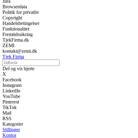
Jura
Browserdata
Politik for privatliv
Copyright
Handelsbetingelser
Funktionalitet
Fremtidssikring
TjekFirma.dk
ZEMI
kontakt@zemi.dk
Tjek Firma
Del og vis hjerte
X
Facebook
Instagram
LinkedIn
YouTube
Pinterest
TikTok
Mail
RSS
Kategorier
Stillinger
Kontor