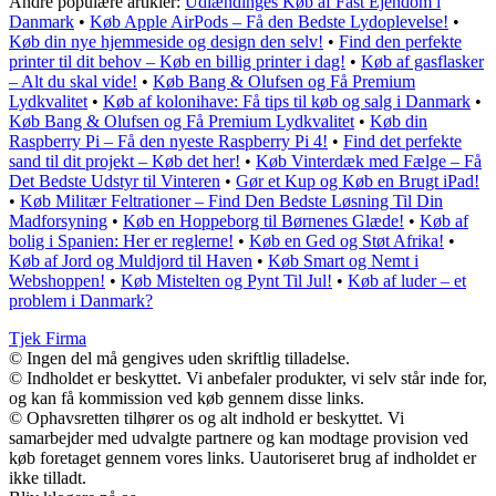
Andre populære artikler:
Udlændinges Køb af Fast Ejendom i
Danmark
•
Køb Apple AirPods – Få den Bedste Lydoplevelse!
•
Køb din nye hjemmeside og design den selv!
•
Find den perfekte
printer til dit behov – Køb en billig printer i dag!
•
Køb af gasflasker
– Alt du skal vide!
•
Køb Bang & Olufsen og Få Premium
Lydkvalitet
•
Køb af kolonihave: Få tips til køb og salg i Danmark
•
Køb Bang & Olufsen og Få Premium Lydkvalitet
•
Køb din
Raspberry Pi – Få den nyeste Raspberry Pi 4!
•
Find det perfekte
sand til dit projekt – Køb det her!
•
Køb Vinterdæk med Fælge – Få
Det Bedste Udstyr til Vinteren
•
Gør et Kup og Køb en Brugt iPad!
•
Køb Militær Feltrationer – Find Den Bedste Løsning Til Din
Madforsyning
•
Køb en Hoppeborg til Børnenes Glæde!
•
Køb af
bolig i Spanien: Her er reglerne!
•
Køb en Ged og Støt Afrika!
•
Køb af Jord og Muldjord til Haven
•
Køb Smart og Nemt i
Webshoppen!
•
Køb Mistelten og Pynt Til Jul!
•
Køb af luder – et
problem i Danmark?
Tjek Firma
© Ingen del må gengives uden skriftlig tilladelse.
© Indholdet er beskyttet. Vi anbefaler produkter, vi selv står inde for,
og kan få kommission ved køb gennem disse links.
© Ophavsretten tilhører os og alt indhold er beskyttet. Vi
samarbejder med udvalgte partnere og kan modtage provision ved
køb foretaget gennem vores links. Uautoriseret brug af indholdet er
ikke tilladt.