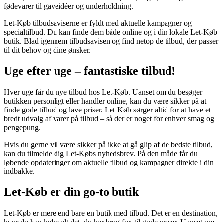
fødevarer til gaveidéer og underholdning.
Let-Køb tilbudsaviserne er fyldt med aktuelle kampagner og
specialtilbud. Du kan finde dem både online og i din lokale Let-Køb
butik. Blad igennem tilbudsavisen og find netop de tilbud, der passer
til dit behov og dine ønsker.
Uge efter uge – fantastiske tilbud!
Hver uge får du nye tilbud hos Let-Køb. Uanset om du besøger
butikken personligt eller handler online, kan du være sikker på at
finde gode tilbud og lave priser. Let-Køb sørger altid for at have et
bredt udvalg af varer på tilbud – så der er noget for enhver smag og
pengepung.
Hvis du gerne vil være sikker på ikke at gå glip af de bedste tilbud,
kan du tilmelde dig Let-Købs nyhedsbrev. På den måde får du
løbende opdateringer om aktuelle tilbud og kampagner direkte i din
indbakke.
Let-Køb er din go-to butik
Let-Køb er mere end bare en butik med tilbud. Det er en destination,
hvor du kan købe alt det, du har brug for, til gode priser. Uanset om