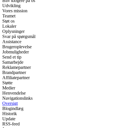
Bliv klogere på os
Udvikling
Vores mission
Teamet
Støt os
Lokaler
Oplysninger
Svar på spørgsmål
Assistance
Brugeroplevelse
Jobmuligheder
Send et tip
Samarbejde
Reklamepartner
Brandpartner
Affiliatepartner
Støtte
Medier
Henvendelse
Navigationslinks
Oversigt
Blogindlæg
Historik
Update
RSS-feed