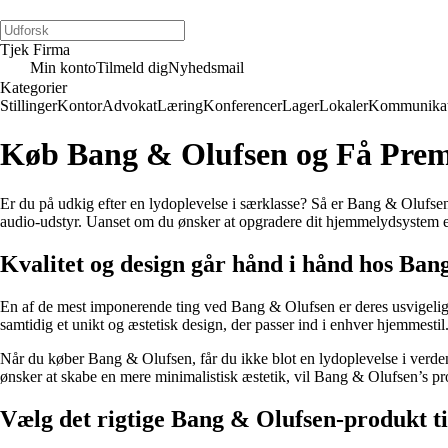
Tjek Firma
Min konto
Tilmeld dig
Nyhedsmail
Kategorier
Stillinger
Kontor
Advokat
Læring
Konferencer
Lager
Lokaler
Kommunikat
Køb Bang & Olufsen og Få Prem
Er du på udkig efter en lydoplevelse i særklasse? Så er Bang & Olufsen 
audio-udstyr. Uanset om du ønsker at opgradere dit hjemmelydsystem ell
Kvalitet og design går hånd i hånd hos Ban
En af de mest imponerende ting ved Bang & Olufsen er deres usvigelige
samtidig et unikt og æstetisk design, der passer ind i enhver hjemmestil
Når du køber Bang & Olufsen, får du ikke blot en lydoplevelse i verdens
ønsker at skabe en mere minimalistisk æstetik, vil Bang & Olufsen’s pro
Vælg det rigtige Bang & Olufsen-produkt ti