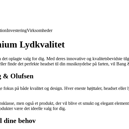
ion
Investering
Virksomheder
ium Lydkvalitet
det oplagte valg for dig. Med deres innovative og kvalitetsbevidste til
er finde det perfekte headset til din musiknydelse på farten, vil Bang 
g & Olufsen
 fokus på både kvalitet og design. Hver eneste højttaler, headset elle
.
klasse, men også et produkt, der vil blive et smukt og elegant element 
dukter være det ideelle valg for dig.
l dine behov