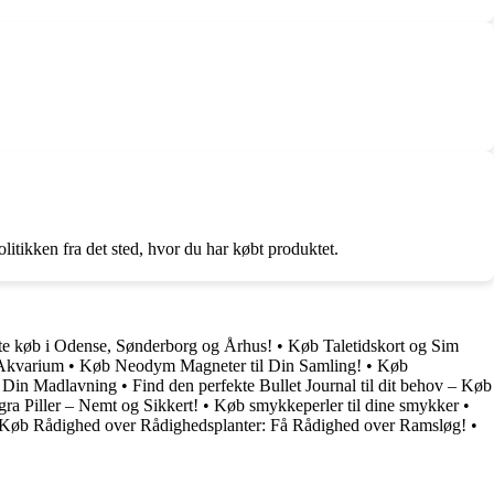
tikken fra det sted, hvor du har købt produktet.
kte køb i Odense, Sønderborg og Århus!
•
Køb Taletidskort og Sim
 Akvarium
•
Køb Neodym Magneter til Din Samling!
•
Køb
l Din Madlavning
•
Find den perfekte Bullet Journal til dit behov – Køb
ra Piller – Nemt og Sikkert!
•
Køb smykkeperler til dine smykker
•
Køb Rådighed over Rådighedsplanter: Få Rådighed over Ramsløg!
•