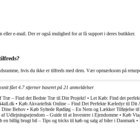
ller e-mail. Der er også mulighed for at få support i deres butikker.
ilfreds?
idsramme, hvis du ikke er tilfreds med dem. Vær opmærksom på returpoli
snit fået
4.7
stjerner baseret på
21
anmeldelser
 Træ – Find det Bedste Træ til Din Projekt!
•
Let Køb: Find det perfe
i4all.dk
•
Køb Akvariefisk Online – Find Det Perfekte Kæledyr til Dit
l Dine Behov
•
Køb Syltede Rødløg – En Nem og Lækker Tilføjelse ti
af Udlejningsejendom – Guide til at Investere i Ejendomme
•
Køb Viag
 en billig brugt bil – Tips og tricks til køb og salg af biler i Danmark
•