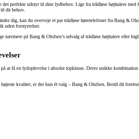
det perfekte udstyr til dine lydbehov. Lige fra trådløse højttalere med f
til dit behov.
efinder dig, kan du overveje et par trådløse høretelefoner fra Bang & O
k uden forstyrrelser.
 nærmere på Bang & Olufsen’s udvalg af trådløse højttalere eller high-
evelser
å at få en lydoplevelse i absolut topklasse. Deres unikke kombination 
f højeste kvalitet, er der kun ét valg – Bang & Olufsen. Bestil dit fore