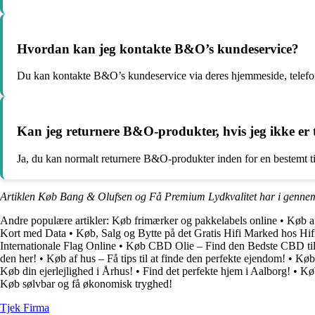
Hvordan kan jeg kontakte B&O’s kundeservice?
Du kan kontakte B&O’s kundeservice via deres hjemmeside, telefon e
Kan jeg returnere B&O-produkter, hvis jeg ikke er t
Ja, du kan normalt returnere B&O-produkter inden for en bestemt t
Artiklen Køb Bang & Olufsen og Få Premium Lydkvalitet har i gennem
Andre populære artikler:
Køb frimærker og pakkelabels online
•
Køb af
Kort med Data
•
Køb, Salg og Bytte på det Gratis Hifi Marked hos Hif
Internationale Flag Online
•
Køb CBD Olie – Find den Bedste CBD ti
den her!
•
Køb af hus – Få tips til at finde den perfekte ejendom!
•
Køb 
Køb din ejerlejlighed i Århus!
•
Find det perfekte hjem i Aalborg!
•
Køb
Køb sølvbar og få økonomisk tryghed!
Tjek Firma