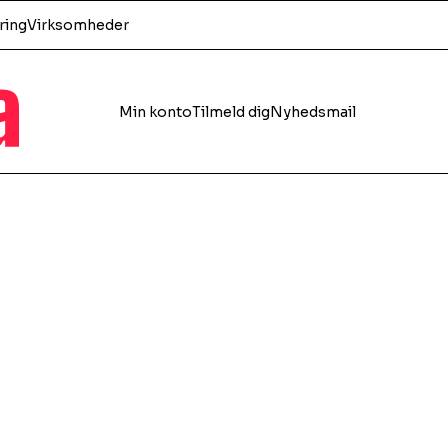
ring
Virksomheder
a
Min konto
Tilmeld dig
Nyhedsmail