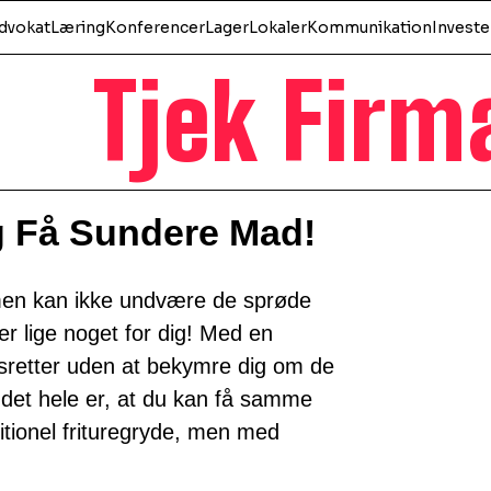
dvokat
Læring
Konferencer
Lager
Lokaler
Kommunikation
Investe
Tjek Firm
g Få Sundere Mad!
 men kan ikke undvære de sprøde
er lige noget for dig! Med en
gsretter uden at bekymre dig om de
f det hele er, at du kan få samme
tionel frituregryde, men med