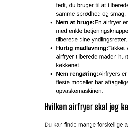
fedt, du bruger til at tilber
samme sprødhed og smag, m
Nem at bruge:
En airfryer e
med enkle betjeningsknapper o
tilberede dine yndlingsretter.
Hurtig madlavning:
Takket 
airfryer tilberede maden hurti
køkkenet.
Nem rengøring:
Airfryers e
fleste modeller har aftagelig
opvaskemaskinen.
Hvilken airfryer skal jeg k
Du kan finde mange forskellige 