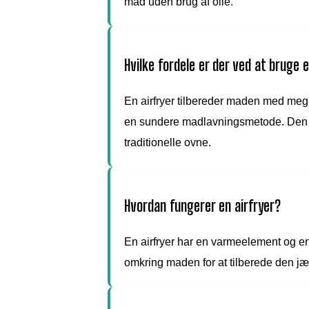
mad uden brug af olie.
Hvilke fordele er der ved at bruge e
En airfryer tilbereder maden med meget l
en sundere madlavningsmetode. Den 
traditionelle ovne.
Hvordan fungerer en airfryer?
En airfryer har en varmeelement og en v
omkring maden for at tilberede den jæ