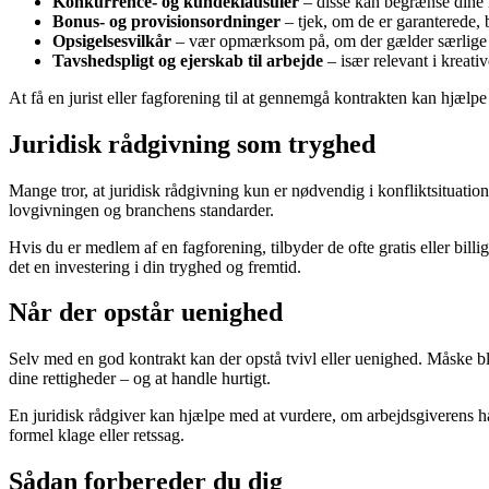
Konkurrence- og kundeklausuler
– disse kan begrænse dine m
Bonus- og provisionsordninger
– tjek, om de er garanterede, 
Opsigelsesvilkår
– vær opmærksom på, om der gælder særlige regl
Tavshedspligt og ejerskab til arbejde
– især relevant i kreati
At få en jurist eller fagforening til at gennemgå kontrakten kan hjælp
Juridisk rådgivning som tryghed
Mange tror, at juridisk rådgivning kun er nødvendig i konfliktsituation
lovgivningen og branchens standarder.
Hvis du er medlem af en fagforening, tilbyder de ofte gratis eller bill
det en investering i din tryghed og fremtid.
Når der opstår uenighed
Selv med en god kontrakt kan der opstå tvivl eller uenighed. Måske bli
dine rettigheder – og at handle hurtigt.
En juridisk rådgiver kan hjælpe med at vurdere, om arbejdsgiverens han
formel klage eller retssag.
Sådan forbereder du dig