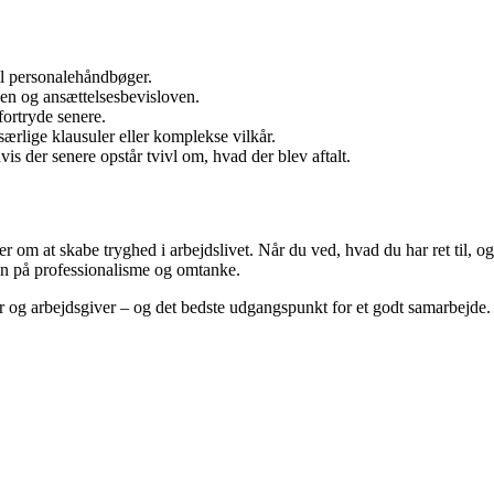
il personalehåndbøger.
ven og ansættelsesbevisloven.
fortryde senere.
ærlige klausuler eller komplekse vilkår.
is der senere opstår tvivl om, hvad der blev aftalt.
r om at skabe tryghed i arbejdslivet. Når du ved, hvad du har ret til, og 
 men på professionalisme og omtanke.
 og arbejdsgiver – og det bedste udgangspunkt for et godt samarbejde.