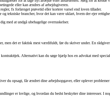
uligheder for at tage nyt arbejde efter ansættelsen. Sørg for at kend
betingede eller kan ændres af arbejdsgiveren.
er, fx forlænget prøvetid eller kortere varsel end loven tillader.
ve og tekniske brancher, hvor det kan være uklart, hvem der ejer rettighe
e dig med at undgå ubehagelige overraskelser.
er, men det er faktisk mest værdifuldt, før du skriver under. En rådgiver
ig kontrakttjek. Alternativt kan du søge hjælp hos en advokat med special
ver du opsagt, får ændret dine arbejdsopgaver, eller oplever problemer m
dlinger er lovlige, og hvordan du bedst beskytter dine interesser. I no