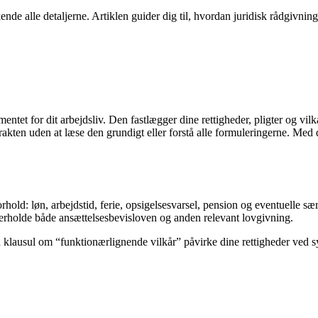
de alle detaljerne. Artiklen guider dig til, hvordan juridisk rådgivning
entet for dit arbejdsliv. Den fastlægger dine rettigheder, pligter og vi
rakten uden at læse den grundigt eller forstå alle formuleringerne. Med 
forhold: løn, arbejdstid, ferie, opsigelsesvarsel, pension og eventuelle 
verholde både ansættelsesbevisloven og anden relevant lovgivning.
lausul om “funktionærlignende vilkår” påvirke dine rettigheder ved sygd