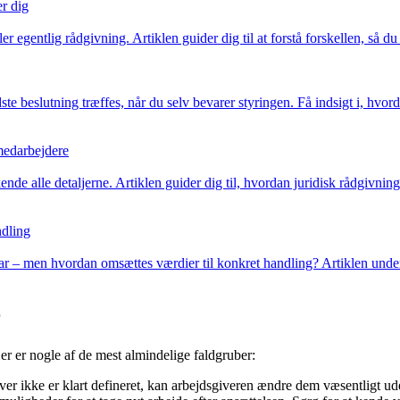
er dig
r egentlig rådgivning. Artiklen guider dig til at forstå forskellen, så du
e beslutning træffes, når du selv bevarer styringen. Få indsigt i, hvor
 medarbejdere
de alle detaljerne. Artiklen guider dig til, hvordan juridisk rådgivning
ndling
var – men hvordan omsættes værdier til konkret handling? Artiklen unde
r
r er nogle af de mest almindelige faldgruber:
er ikke er klart defineret, kan arbejdsgiveren ændre dem væsentligt ude