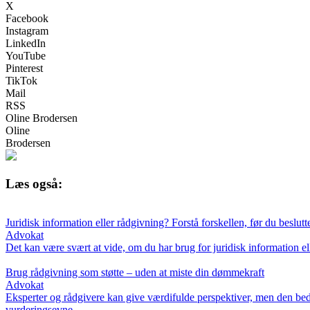
X
Facebook
Instagram
LinkedIn
YouTube
Pinterest
TikTok
Mail
RSS
Oline Brodersen
Oline
Brodersen
Læs også:
Juridisk information eller rådgivning? Forstå forskellen, før du beslutt
Advokat
Det kan være svært at vide, om du har brug for juridisk information elle
Brug rådgivning som støtte – uden at miste din dømmekraft
Advokat
Eksperter og rådgivere kan give værdifulde perspektiver, men den bedst
vurderingsevne.