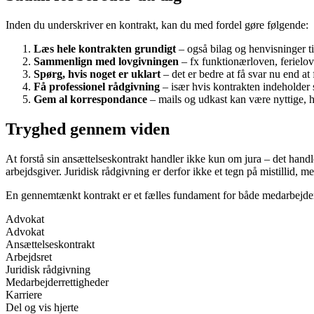
Inden du underskriver en kontrakt, kan du med fordel gøre følgende:
Læs hele kontrakten grundigt
– også bilag og henvisninger t
Sammenlign med lovgivningen
– fx funktionærloven, ferielo
Spørg, hvis noget er uklart
– det er bedre at få svar nu end at 
Få professionel rådgivning
– især hvis kontrakten indeholder s
Gem al korrespondance
– mails og udkast kan være nyttige, hv
Tryghed gennem viden
At forstå sin ansættelseskontrakt handler ikke kun om jura – det handle
arbejdsgiver. Juridisk rådgivning er derfor ikke et tegn på mistillid,
En gennemtænkt kontrakt er et fælles fundament for både medarbejder
Advokat
Advokat
Ansættelseskontrakt
Arbejdsret
Juridisk rådgivning
Medarbejderrettigheder
Karriere
Del og vis hjerte