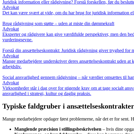
Juridisk information eller rådgivning? Forstå forskellen, før du beslutt
Advokat
Det kan være svært at vide, om du har brug for juridisk information elle
Brug rådgivning som støtte – uden at miste din dømmekraft
Advokat
Eksperter og rådgivere kan give værdifulde perspektiver, men den bedst
vurderingsevne.
Forstå din ansættelseskontrakt: Juridisk rådgivning giver tryghed for
Advokat
Mange medarbejdere underskriver deres ansættelseskontrakt uden at ken
arbejdsliv.
Social ansvarlighed gennem rådgivning – når værdier omsættes til ha
Advokat
Virksomheder står i dag over for stigende krav om at tage socialt ans
ansvarlighed i strategi, kultur og daglig praksis.
Typiske faldgruber i ansættelseskontrakte
Mange medarbejdere opdager først problemerne, når det er for sent. He
Manglende præcision i stillingsbeskrivelsen
– hvis dine opgav