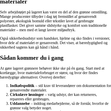
materialer
Selv arbejdstøjet på lageret kan være en del af den grønne omstilling.
Mange producenter tilbyder i dag tøj fremstillet af genanvendt
polyester, økologisk bomuld eller tekstiler lavet af genbrugte
plastflasker. Det giver samme slidstyrke og komfort som traditionelle
materialer – men med et langt lavere miljøaftryk.
Også sikkerhedsudstyr som handsker, hjelme og sko findes i versioner,
hvor dele af materialet er genanvendt. Det viser, at bæredygtighed og
sikkerhed sagtens kan gå hånd i hånd.
Sådan kommer du i gang
At gøre lageret grønnere behøver ikke ske på én gang. Start med at
kortlægge, hvor materialeforbruget er størst, og hvor der findes
bæredygtige alternativer. Overvej derefter:
Indkøbspolitik
– stil krav til leverandører om dokumentation for
genanvendte materialer.
Cirkulære løsninger
– vælg udstyr, der kan returneres,
repareres eller genbruges.
Uddannelse
– inddrag medarbejderne, så de forstår, hvorfor de
grønne valg betyder noget.