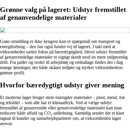
Grønne valg på lageret: Udstyr fremstillet
af genanvendelige materialer
Grøn omstilling er ikke længere kun et spørgsmål om transport og
energiforbrug – den har også fundet vej til lageret. I takt med at
virksomheder sætter fokus på bæredygtighed, bliver udstyr fremstillet
af genanvendelige materialer et vigtigt skridt mod en mere miljøvenlig
drift. Fra paller og reoler til arbejdstøj og emballage findes der i dag
mange løsninger, der både skåner miljøet og styrker virksomhedens
grønne profil.
Hvorfor bæredygtigt udstyr giver mening
Et moderne lager bruger store mængder materialer – plast, metal, træ
og tekstiler – som alle har et klimaaftryk. Ved at vælge udstyr
fremstillet af genanvendte eller genanvendelige materialer kan man
reducere både affald og CO₂-udledning. Samtidig sender det et klart
signal til kunder og samarbejdspartnere om, at virksomheden tager
ansvar.