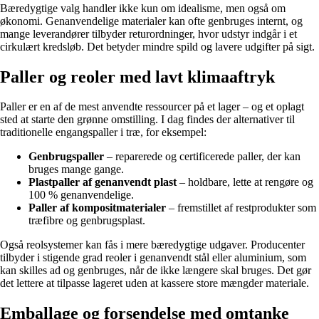
Bæredygtige valg handler ikke kun om idealisme, men også om
økonomi. Genanvendelige materialer kan ofte genbruges internt, og
mange leverandører tilbyder returordninger, hvor udstyr indgår i et
cirkulært kredsløb. Det betyder mindre spild og lavere udgifter på sigt.
Paller og reoler med lavt klimaaftryk
Paller er en af de mest anvendte ressourcer på et lager – og et oplagt
sted at starte den grønne omstilling. I dag findes der alternativer til
traditionelle engangspaller i træ, for eksempel:
Genbrugspaller
– reparerede og certificerede paller, der kan
bruges mange gange.
Plastpaller af genanvendt plast
– holdbare, lette at rengøre og
100 % genanvendelige.
Paller af kompositmaterialer
– fremstillet af restprodukter som
træfibre og genbrugsplast.
Også reolsystemer kan fås i mere bæredygtige udgaver. Producenter
tilbyder i stigende grad reoler i genanvendt stål eller aluminium, som
kan skilles ad og genbruges, når de ikke længere skal bruges. Det gør
det lettere at tilpasse lageret uden at kassere store mængder materiale.
Emballage og forsendelse med omtanke