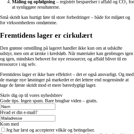
Måling og opfølgning
– registrér besparelser i affald og CO₂ for
at synliggøre resultaterne.
Små skridt kan hurtigt føre til store forbedringer – både for miljøet og
for virksomhedens omdømme.
Fremtidens lager er cirkulært
Den grønne omstilling på lageret handler ikke kun om at udskifte
udstyr, men om at tænke i kredsløb. Når materialer kan genbruges igen
og igen, mindskes behovet for nye ressourcer, og affald bliver til en
ressource i sig selv.
Fremtidens lager er ikke bare effektivt – det er også ansvarligt. Og med
de mange nye løsninger på markedet er det lettere end nogensinde at
tage de første skridt mod et mere bæredygtigt lager.
Skriv dig op til vores nyhedsbrev
Gode tips. Ingen spam. Bare brugbar viden – gratis.
Hvad er din e-mail?
Kom med
Jeg har læst og accepterer vilkår og betingelser.