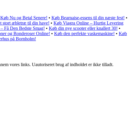
•
Køb Nu og Betal Senere!
•
Køb Bearnaise-essens til din næste fest!
•
 stort æbletræ til din have!
•
Køb Viagra Online – Hurtig Levering
 – Få Den Bedste Smag!
•
Køb din nye scooter eller knallert 30!
•
er og Bonderoser Online!
•
Køb den perfekte vaskemaskine!
•
Køb
rhus på Bornholm!
m vores links. Uautoriseret brug af indholdet er ikke tilladt.