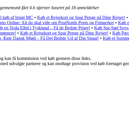
 gennemsnit fået
4.6
stjerner baseret på
18
anmeldelser
til køb af brugt MC
•
Køb et Rejsekort og Spar Penge på Dine Rejser!
rto Online: Alt du skal vide om PostNords Porto og Frimærker
•
Køb et
b en Tesla Elbil i Tyskland – Få de Bedste Priser!
•
Køb Sur-Sød Sovs
grønnere!
•
Køb et Rejsekort og Spar Penge på Dine Rejser!
•
Køb Pæon
 Ægte Dansk Mjød – Få Det Bedste Ud af Din Smag!
•
Køb et Somme
r, og kan få kommission ved køb gennem disse links.
 med udvalgte partnere og kan modtage provision ved køb foretaget genne