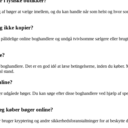
r i fysiske butikker?
alg af bøger at vælge imellem, og du kan handle når som helst og hvor so
g ikke kopier?
os pålidelige online boghandlere og undgå tvivlsomme sælgere eller bru
ne?
e boghandlere. Det er en god idé at læse betingelserne, inden du køber.
al stand.
nline?
ller udgåede bøger. Du kan søge efter disse boghandlere ved hjælp af 
jeg køber bøger online?
er bruger kryptering og andre sikkerhedsforanstaltninger for at beskytte