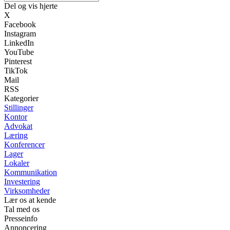
Del og vis hjerte
X
Facebook
Instagram
LinkedIn
YouTube
Pinterest
TikTok
Mail
RSS
Kategorier
Stillinger
Kontor
Advokat
Læring
Konferencer
Lager
Lokaler
Kommunikation
Investering
Virksomheder
Lær os at kende
Tal med os
Presseinfo
Annoncering