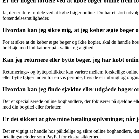
Er der nogen fordele ved at købe bøger online frem fo
Ja, der er flere fordele ved at købe bøger online. Du har et stort udv
forsendelsesmuligheder.
Hvordan kan jeg sikre mig, at jeg køber ægte bøger o
For at sikre at du køber ægte bøger og ikke kopier, skal du handle h
hold øje med indikatorer på kvalitet og ægthed.
Kan jeg returnere eller bytte bøger, jeg har købt onli
Returnerings- og byttepolitikker kan variere mellem forskellige onlin
eller bytte bøger inden for en vis periode, hvis de er i ubrugt og origin
Hvordan kan jeg finde sjældne eller udgåede bøger o
Der er specialiserede online boghandlere, der fokuserer på sjældne e
med din bogtitel eller forfatter.
Er det sikkert at give mine betalingsoplysninger, når 
Det er vigtigt at handle hos pålidelige og sikre online boghandlere, d
betalingsmetoder som PayPal for ekstra sikkerhed.