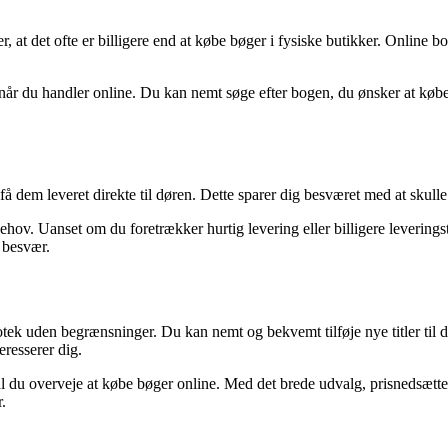
r, at det ofte er billigere end at købe bøger i fysiske butikker. Online b
når du handler online. Du kan nemt søge efter bogen, du ønsker at købe,
t få dem leveret direkte til døren. Dette sparer dig besværet med at sk
hov. Uanset om du foretrækker hurtig levering eller billigere leveringsti
r besvær.
ek uden begrænsninger. Du kan nemt og bekvemt tilføje nye titler til din
eresserer dig.
skal du overveje at købe bøger online. Med det brede udvalg, prisnedsætte
.