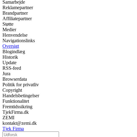
Samarbejde
Reklamepartner
Brandpartner
Affiliatepartner
Støtte
Medier
Henvendelse
Navigationslinks
Oversigt
Blogindlæg
Historik
Update
RSS-feed
Jura
Browserdata
Politik for privatliv
Copyright
Handelsbetingelser
Funktionalitet
Fremtidssikring
TjekFirma.dk
ZEMI
kontakt@zemi.dk
Tjek Firma