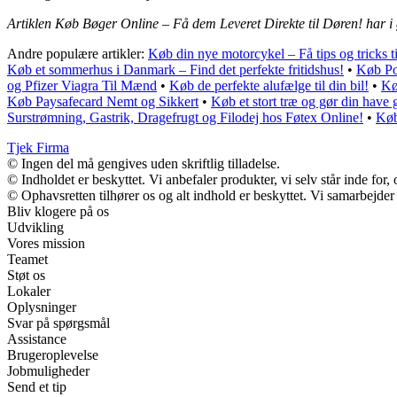
Artiklen Køb Bøger Online – Få dem Leveret Direkte til Døren! har i
Andre populære artikler:
Køb din nye motorcykel – Få tips og tricks 
Køb et sommerhus i Danmark – Find det perfekte fritidshus!
•
Køb Po
og Pfizer Viagra Til Mænd
•
Køb de perfekte alufælge til din bil!
•
Kø
Køb Paysafecard Nemt og Sikkert
•
Køb et stort træ og gør din have 
Surstrømning, Gastrik, Dragefrugt og Filodej hos Føtex Online!
•
Køb
Tjek Firma
© Ingen del må gengives uden skriftlig tilladelse.
© Indholdet er beskyttet. Vi anbefaler produkter, vi selv står inde fo
© Ophavsretten tilhører os og alt indhold er beskyttet. Vi samarbejder
Bliv klogere på os
Udvikling
Vores mission
Teamet
Støt os
Lokaler
Oplysninger
Svar på spørgsmål
Assistance
Brugeroplevelse
Jobmuligheder
Send et tip