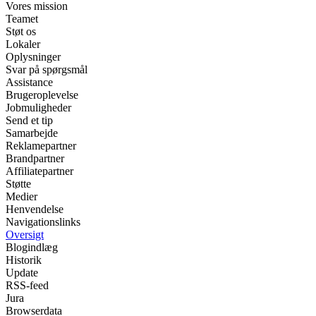
Vores mission
Teamet
Støt os
Lokaler
Oplysninger
Svar på spørgsmål
Assistance
Brugeroplevelse
Jobmuligheder
Send et tip
Samarbejde
Reklamepartner
Brandpartner
Affiliatepartner
Støtte
Medier
Henvendelse
Navigationslinks
Oversigt
Blogindlæg
Historik
Update
RSS-feed
Jura
Browserdata