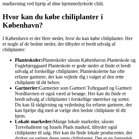
madlavning ved hjælp af dine hjemmedyrkede chili.
Hvor kan du købe chiliplanter i
København?
I København er der flere steder, hvor du kan købe chiliplanter. Her
er nogle af de bedste steder, der tilbyder et bredt udvalg af
chiliplanter:
Planteskoler:
Planteskoler såsom Københavns Planteskole og
Fuglebjerggaard Planteskole er gode steder at finde et bredt
udvalg af forskellige chiliplanter. Planteskolerne har ofte
erfarne gartnere, der kan vejlede dig i valget af den rette
chiliplante til dit behov.
Gartnerier:
Gartnerier som Gartneri Toftegaard og Gartneri
Nordhavnen er også værd at besøge. Her kan du finde et
bredt udvalg af chiliplanter i forskellige størrelser og sorter.
Du kan få rådgivning og vejledning fra erfarne gartnere, der
kan hjælpe dig med at vælge den bedste chiliplante til dit
hjem.
Lokale markeder:
Mange lokale markeder, såsom
Torvehallerne og Israels Plads marked, tilbyder også
chiliplanter til salg. Her kan du finde lokale producenter, der
dyrker og sælger deres egne chiliplanter. Det er en fantastisk