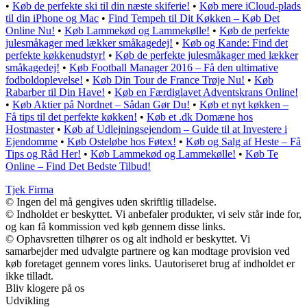
•
Køb de perfekte ski til din næste skiferie!
•
Køb mere iCloud-plads
til din iPhone og Mac
•
Find Tempeh til Dit Køkken – Køb Det
Online Nu!
•
Køb Lammekød og Lammekølle!
•
Køb de perfekte
julesmåkager med lækker småkagedej!
•
Køb og Kande: Find det
perfekte køkkenudstyr!
•
Køb de perfekte julesmåkager med lækker
småkagedej!
•
Køb Football Manager 2016 – Få den ultimative
fodboldoplevelse!
•
Køb Din Tour de France Trøje Nu!
•
Køb
Rabarber til Din Have!
•
Køb en Færdiglavet Adventskrans Online!
•
Køb Aktier på Nordnet – Sådan Gør Du!
•
Køb et nyt køkken –
Få tips til det perfekte køkken!
•
Køb et .dk Domæne hos
Hostmaster
•
Køb af Udlejningsejendom – Guide til at Investere i
Ejendomme
•
Køb Osteløbe hos Føtex!
•
Køb og Salg af Heste – Få
Tips og Råd Her!
•
Køb Lammekød og Lammekølle!
•
Køb Te
Online – Find Det Bedste Tilbud!
Tjek Firma
© Ingen del må gengives uden skriftlig tilladelse.
© Indholdet er beskyttet. Vi anbefaler produkter, vi selv står inde for,
og kan få kommission ved køb gennem disse links.
© Ophavsretten tilhører os og alt indhold er beskyttet. Vi
samarbejder med udvalgte partnere og kan modtage provision ved
køb foretaget gennem vores links. Uautoriseret brug af indholdet er
ikke tilladt.
Bliv klogere på os
Udvikling