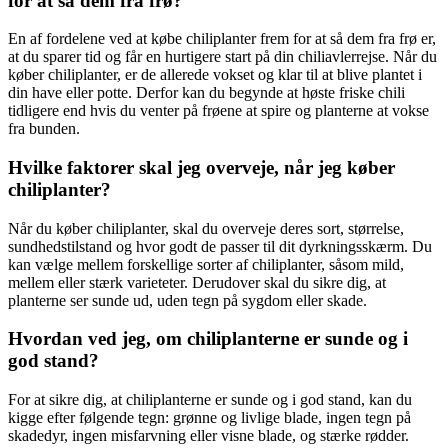
for at så dem fra frø?
En af fordelene ved at købe chiliplanter frem for at så dem fra frø er,
at du sparer tid og får en hurtigere start på din chiliavlerrejse. Når du
køber chiliplanter, er de allerede vokset og klar til at blive plantet i
din have eller potte. Derfor kan du begynde at høste friske chili
tidligere end hvis du venter på frøene at spire og planterne at vokse
fra bunden.
Hvilke faktorer skal jeg overveje, når jeg køber
chiliplanter?
Når du køber chiliplanter, skal du overveje deres sort, størrelse,
sundhedstilstand og hvor godt de passer til dit dyrkningsskærm. Du
kan vælge mellem forskellige sorter af chiliplanter, såsom mild,
mellem eller stærk varieteter. Derudover skal du sikre dig, at
planterne ser sunde ud, uden tegn på sygdom eller skade.
Hvordan ved jeg, om chiliplanterne er sunde og i
god stand?
For at sikre dig, at chiliplanterne er sunde og i god stand, kan du
kigge efter følgende tegn: grønne og livlige blade, ingen tegn på
skadedyr, ingen misfarvning eller visne blade, og stærke rødder.