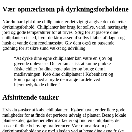
Vær opmærksom på dyrkningsforholdene
Når du har købt dine chiliplanter, er det vigtigt at give dem de rette
dyrkningsforhold. Chiliplanter har brug for sollys, vand, næringsrig
jord og gode temperaturer for at trives. Sørg for at placere dine
chiliplanter et sted, hvor de får masser af sollys i løbet af dagen og
husk at vande dem regelmæssigt. Giv dem også en passende
gødning for at sikre sund vækst og udvikling.
“At dyrke dine egne chiliplanter kan være en sjov og
givende oplevelse. Det er fantastisk at kunne plukke
friske chilier fra dine egne planter og bruge dem i
madlavningen. Køb dine chiliplanter i København og
kom i gang med at nyde de mange fordele ved
hjemmedyrkede chilier.”
Afsluttende tanker
Hvis du ønsker at købe chiliplanter i København, er der flere gode
muligheder for at finde det perfecte udvalg af planter. Besøg lokale
planteskoler, gartnerier eller markeder og find en chiliplante, der
passer til dine behov og præferencer. Vær opmærksom på
dyrkningsforholdene og nyd glæden ved at høste dine egne friske