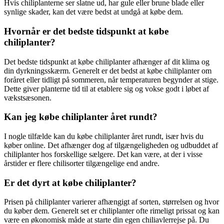
Hvis chiliplanterne ser slatne ud, har gule eller brune blade eller
synlige skader, kan det være bedst at undgå at købe dem.
Hvornår er det bedste tidspunkt at købe
chiliplanter?
Det bedste tidspunkt at købe chiliplanter afhænger af dit klima og
din dyrkningsskærm. Generelt er det bedst at købe chiliplanter om
foråret eller tidligt på sommeren, når temperaturen begynder at stige.
Dette giver planterne tid til at etablere sig og vokse godt i løbet af
vækstsæsonen.
Kan jeg købe chiliplanter året rundt?
I nogle tilfælde kan du købe chiliplanter året rundt, især hvis du
køber online. Det afhænger dog af tilgængeligheden og udbuddet af
chiliplanter hos forskellige sælgere. Det kan være, at der i visse
årstider er flere chilisorter tilgængelige end andre.
Er det dyrt at købe chiliplanter?
Prisen på chiliplanter varierer afhængigt af sorten, størrelsen og hvor
du køber dem. Generelt set er chiliplanter ofte rimeligt prissat og kan
være en økonomisk måde at starte din egen chiliavlerrejse på. Du