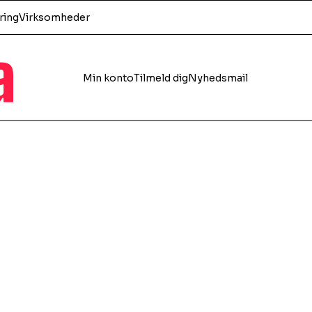
ring
Virksomheder
a
Min konto
Tilmeld dig
Nyhedsmail