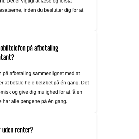
. Det er vigtigt at læse og forstå
satserne, inden du beslutter dig for at
obiltelefon på afbetaling
ntant?
n på afbetaling sammenlignet med at
er at betale hele beløbet på én gang. Det
misk og give dig mulighed for at få en
e har alle pengene på én gang.
g uden renter?